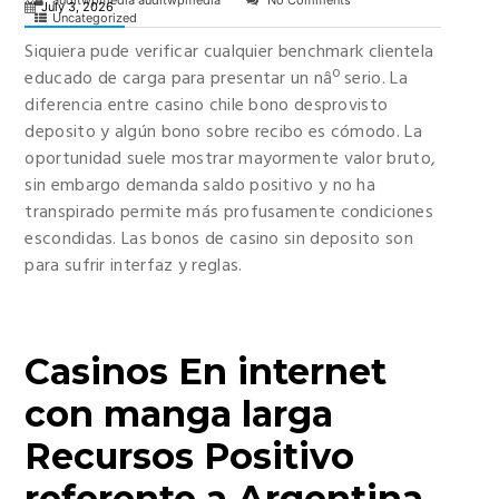
auditwpmedia auditwpmedia
No Comments
July 3, 2026
Uncategorized
Siquiera pude verificar cualquier benchmark clientela
educado de carga para presentar un nâº serio. La
diferencia entre casino chile bono desprovisto
deposito y algún bono sobre recibo es cómodo. La
oportunidad suele mostrar mayormente valor bruto,
sin embargo demanda saldo positivo y no ha
transpirado permite más profusamente condiciones
escondidas.
Las bonos de casino sin deposito son
para sufrir interfaz y reglas.
Casinos En internet
con manga larga
Recursos Positivo
referente a Argentina