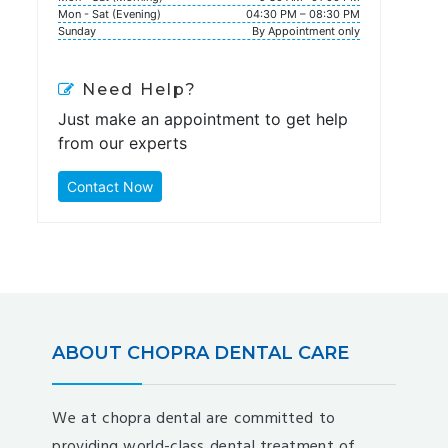
Mon - Sat (Evening)
04:30 PM – 08:30 PM
Sunday
By Appointment only
Need Help?
Just make an appointment to get help
from our experts
Contact Now
ABOUT CHOPRA DENTAL CARE
We at chopra dental are committed to
providing world-class dental treatment of