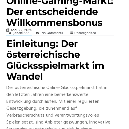
Online-Gaming-Markt:
Der entscheidende
Willkommensbonus
April 22, 2025
johan1233
No Comments
Uncategorized
Einleitung: Der
österreichische
Glücksspielmarkt im
Wandel
Der österreichische Online-Glücksspielmarkt hat in
den letzten Jahren eine bemerkenswerte
Entwicklung durchlaufen. Mit einer regulierten
Gesetzgebung, die zunehmend auf
Verbraucherschutz und verantwortungsvolles
Spielen setzt, sind Anbieter gezwungen, innovative