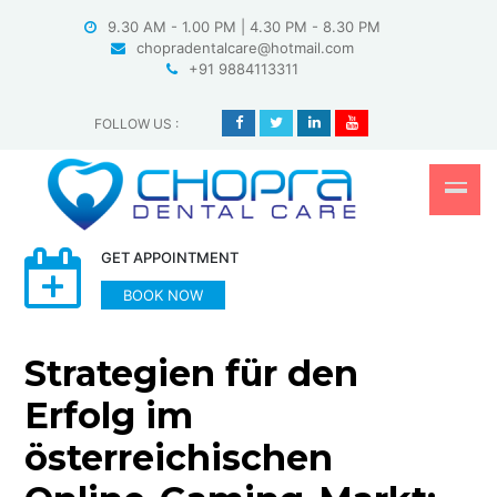
Skip
9.30 AM - 1.00 PM | 4.30 PM - 8.30 PM
to
chopradentalcare@hotmail.com
content
+91 9884113311
FOLLOW US
:
GET APPOINTMENT
BOOK NOW
Strategien für den
Erfolg im
österreichischen