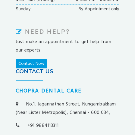
casipol
Sunday
By Appointment only
barbibet
kargabet
nesilbet
NEED HELP?
pradabet
Just make an appointment to get help from
ligobet
our experts
betebet
pumabet
Contact Now
yakabet
CONTACT US
istanbulbahis
tarafbet
CHOPRA DENTAL CARE
betovis
süratbet
No.1, Jagannathan Street, Nungambakkam
milosbet
(Near Lister Metropolis), Chennai - 600 034,
medusabahis
+91 9884113311
benimbahis