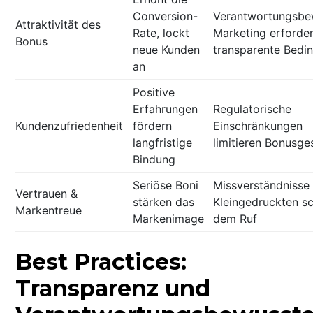
Conversion-
Verantwortungsbe
Attraktivität des
Rate, lockt
Marketing erforder
Bonus
neue Kunden
transparente Bedi
an
Positive
Erfahrungen
Regulatorische
Kundenzufriedenheit
fördern
Einschränkungen
langfristige
limitieren Bonusge
Bindung
Seriöse Boni
Missverständnisse
Vertrauen &
stärken das
Kleingedruckten s
Markentreue
Markenimage
dem Ruf
Best Practices:
Transparenz und