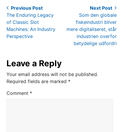
Post
Previous Post
Next Post
Previous
Next
The Enduring Legacy
Som den globale
navigation
post:
post:
of Classic Slot
fiskeindustri bliver
Machines: An Industry
mere digitaliseret, står
Perspective
industrien overfor
betydelige udfordri
Leave a Reply
Your email address will not be published.
Required fields are marked
*
Comment
*