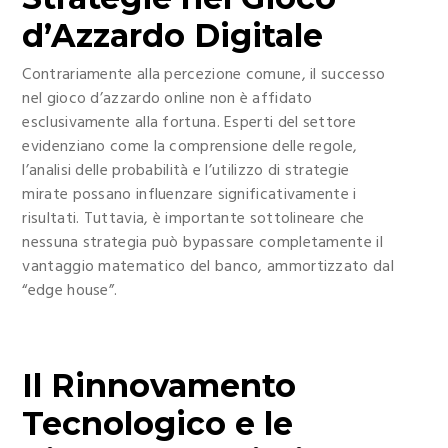
d’Azzardo Digitale
Contrariamente alla percezione comune, il successo
nel gioco d’azzardo online non è affidato
esclusivamente alla fortuna. Esperti del settore
evidenziano come la comprensione delle regole,
l’analisi delle probabilità e l’utilizzo di strategie
mirate possano influenzare significativamente i
risultati. Tuttavia, è importante sottolineare che
nessuna strategia può bypassare completamente il
vantaggio matematico del banco, ammortizzato dal
“edge house”.
Il Rinnovamento
Tecnologico e le