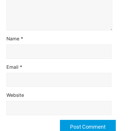
Name
*
Email
*
Website