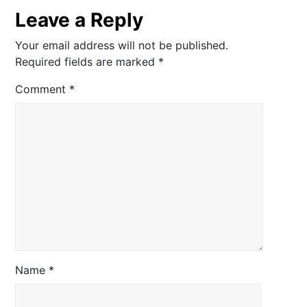
Leave a Reply
Your email address will not be published.
Required fields are marked
*
Comment
*
Name
*