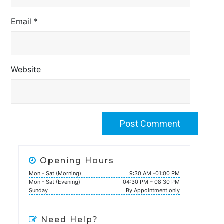
Email
*
Website
Opening Hours
Mon - Sat (Morning)
9:30 AM -01:00 PM
Mon - Sat (Evening)
04:30 PM – 08:30 PM
Sunday
By Appointment only
Need Help?