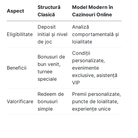
Structură
Model Modern în
Aspect
Clasică
Cazinouri Online
Deposit
Analiză
Eligibilitate
initial și nivel
comportamentală și
de joc
loialitate
Condiții
Bonusuri de
personalizate,
bun venit,
Beneficii
evenimente
turnee
exclusive, asistență
speciale
VIP
Redeem de
Premii personalizate,
Valorificare
bonusuri
puncte de loialitate,
simple
experiențe unice