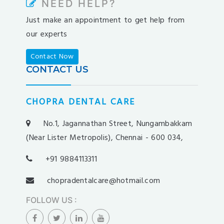
NEED HELP?
pradabet
Just make an appointment to get help from
ligobet
our experts
betebet
pumabet
Contact Now
yakabet
CONTACT US
istanbulbahis
tarafbet
CHOPRA DENTAL CARE
betovis
süratbet
No.1, Jagannathan Street, Nungambakkam
milosbet
(Near Lister Metropolis), Chennai - 600 034,
medusabahis
+91 9884113311
benimbahis
turboslot
chopradentalcare@hotmail.com
trwin
FOLLOW US
:
betwild
alobet