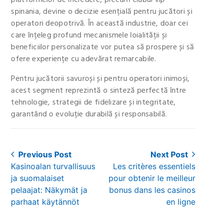
platformelor de încredere, precum clubul vip
spinania, devine o decizie esențială pentru jucători și
operatori deopotrivă. În această industrie, doar cei
care înțeleg profund mecanismele loialității și
beneficiilor personalizate vor putea să prospere și să
ofere experiențe cu adevărat remarcabile.
Pentru jucătorii savuroși și pentru operatori inimoși,
acest segment reprezintă o sinteză perfectă între
tehnologie, strategii de fidelizare și integritate,
garantând o evoluție durabilă și responsabilă.
Post
Previous Post
Next Post
Previous
Next
Kasinoalan turvallisuus
Les critères essentiels
navigation
post:
post:
ja suomalaiset
pour obtenir le meilleur
pelaajat: Näkymät ja
bonus dans les casinos
parhaat käytännöt
en ligne