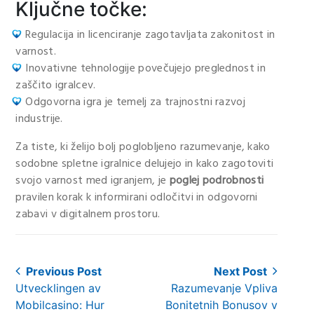
Ključne točke:
Regulacija in licenciranje zagotavljata zakonitost in
varnost.
Inovativne tehnologije povečujejo preglednost in
zaščito igralcev.
Odgovorna igra je temelj za trajnostni razvoj
industrije.
Za tiste, ki želijo bolj poglobljeno razumevanje, kako
sodobne spletne igralnice delujejo in kako zagotoviti
svojo varnost med igranjem, je
poglej podrobnosti
pravilen korak k informirani odločitvi in odgovorni
zabavi v digitalnem prostoru.
Post
Previous Post
Next Post
Previous
Next
Utvecklingen av
Razumevanje Vpliva
navigation
post:
post:
Mobilcasino: Hur
Bonitetnih Bonusov v