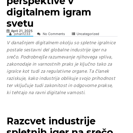
perspektive v
digitalnem igram
svetu
April 21, 2025
johan1233
No Comments
Uncategorized
V današnjem digitalnem okolju so spletne igralnice
postale sestavni del globalne industrije iger na
srečo. Podrobnejše razumevanje njihovega vpliva,
zakonodaje in varnostnih praks je ključno tako za
igralce kot tudi za regulativne organe. Ta članek
raziskuje, kako industrija oblikuje svojo prihodnost
ter vključuje tudi zakonitost in odgovorne prakse,
ki tehtajo na ravni digitalne varnosti.
Razcvet industrije
spletnih iger na srečo