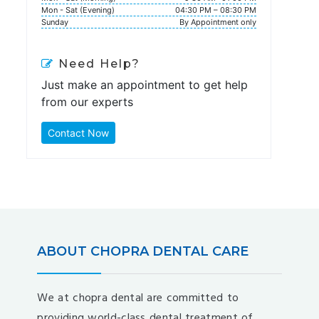
Mon - Sat (Evening)
04:30 PM – 08:30 PM
Sunday
By Appointment only
Need Help?
Just make an appointment to get help
from our experts
Contact Now
ABOUT CHOPRA DENTAL CARE
We at chopra dental are committed to
providing world-class dental treatment of