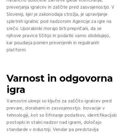
natančno določene zahteve glede licenciranja,
preverjanja igralcev in zaščite pred zasvojenostjo. V
Sloveniji, kjer je zakonodaja strožja, je upravljanje
spletnih igralnic pod nadzorom Agencije za igre na
srečo. Uporabniki morajo biti prepričani, da se
njihove pravice ščitijo in podatki varno obdelujejo,
kar poudarja pomen preverjenih in reguliranih
platform.
Varnost in odgovorna
igra
Varnostni ukrepi so ključni za zaščito igralcev pred
prevare, zlorabami in zasvojenostjo. Inovacije v
tehnologiji, kot so šifriranje podatkov, identifikacijski
postopki in stalni nadzor nad igrami, določajo
standarde v industriji. Vendar pa predstavlja