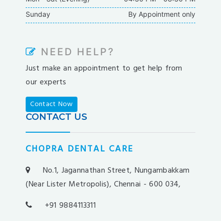
casipol
Sunday
By Appointment only
barbibet
kargabet
nesilbet
NEED HELP?
pradabet
Just make an appointment to get help from
ligobet
our experts
betebet
pumabet
Contact Now
yakabet
CONTACT US
istanbulbahis
tarafbet
CHOPRA DENTAL CARE
betovis
süratbet
No.1, Jagannathan Street, Nungambakkam
milosbet
(Near Lister Metropolis), Chennai - 600 034,
medusabahis
+91 9884113311
benimbahis