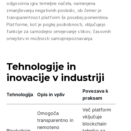
odgovorna igra temeljne načela, namenjena
zmanjševanju negativnih posledic, ob čemer je
transparentnost platform še posebej pomembna.
Platforme, kot je poglej podrobnosti, vključujejo
funkcije za samodejno omejevanje stikov, časovnih
omejitev in možnosti samoprepoznavanja.
Tehnologije in
inovacije v industriji
Povezava k
Tehnologija
Opis in vpliv
praksam
Več platform
Omogoča
vključuje
transparentno in
blockchain
nemoteno
Blockchain
tehnike za