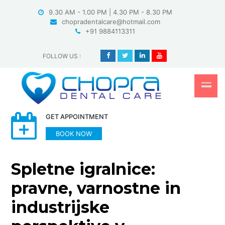
Skip
9.30 AM - 1.00 PM | 4.30 PM - 8.30 PM
to
chopradentalcare@hotmail.com
content
+91 9884113311
FOLLOW US
:
GET APPOINTMENT
BOOK NOW
Spletne igralnice:
pravne, varnostne in
industrijske