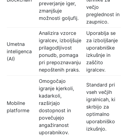
preverjanje iger,
večjo
zmanjšuje
preglednost in
možnosti goljufij.
zaupnico.
Analizira vzorce
Uporablja se
igralcev, izboljšuje
za izboljšanje
Umetna
prilagodljivost
uporabniške
inteligenca
ponudb, pomaga
izkušnje in
(AI)
pri prepoznavanju
zaščito
nepoštenih praks.
igralcev.
Omogočajo
Standard pri
igranje kjerkoli,
vseh večjih
kadarkoli,
igralnicah, ki
Mobilne
razširjajo
skrbijo za
platforme
dostopnost in
optimalno
povečujejo
uporabniško
angažiranost
izkušnjo.
uporabnikov.