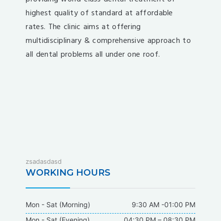
highest quality of standard at affordable
rates. The clinic aims at offering
multidisciplinary & comprehensive approach to
all dental problems all under one roof.
fixbet
zsadasdasd
dodobet
WORKING HOURS
dodobet
poliwin
Mon - Sat (Morning)
9:30 AM -01:00 PM
oldcasino
Mon - Sat (Evening)
04:30 PM – 08:30 PM