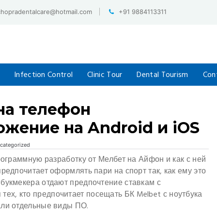
chopradentalcare@hotmail.com
+91 9884113311
Infection Control
Clinic Tour
Dental Tourism
Con
 на телефон
жение на Android и iOS
categorized
рограммную разработку от Мелбет на Айфон и как с ней
редпочитает оформлять пари на спорт так, как ему это
 букмекера отдают предпочтение ставкам с
тех, кто предпочитает посещать БК Melbet с ноутбука
али отдельные виды ПО.