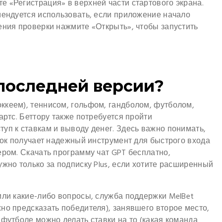
 «Регистрация» в верхней части стартового экрана.
мендуется использовать, если приложение начало
ения проверки нажмите «Открыть», чтобы запустить
 последней версии?
ккеем), теннисом, гольфом, гандболом, футболом,
артс. Беттору также потребуется пройти
уп к ставкам и выводу денег. Здесь важно понимать,
грок получает надежный инструмент для быстрого входа
ером. Скачать программу чат GPT бесплатно,
ужно только за подписку Plus, если хотите расширенный
или какие-либо вопросы, служба поддержки MelBet
но предсказать победителя), занявшего второе место,
 футболе можно делать ставки на то (какая команда