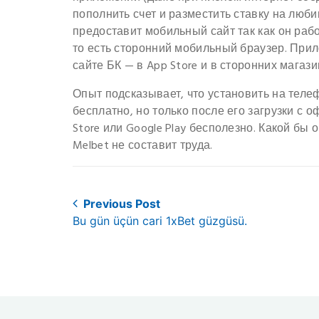
пополнить счет и разместить ставку на люб
предоставит мобильный сайт так как он раб
то есть сторонний мобильный браузер. При
сайте БК — в App Store и в сторонних магаз
Опыт подсказывает, что установить на тел
бесплатно, но только после его загрузки с о
Store или Google Play бесполезно. Какой бы
Melbet не составит труда.
Post
Previous Post
Previous
Bu gün üçün cari 1xBet güzgüsü.
navigation
post: