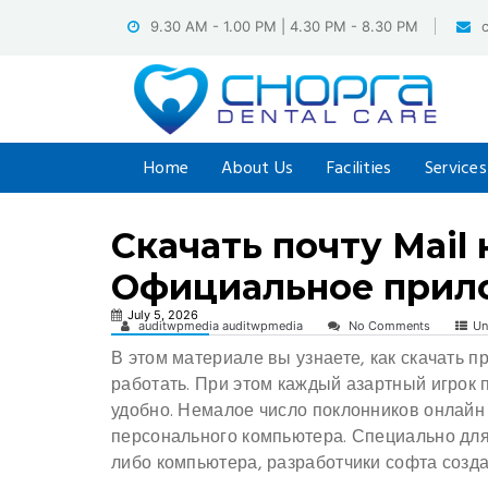
Skip
9.30 AM - 1.00 PM | 4.30 PM - 8.30 PM
to
content
Home
About Us
Facilities
Services
Скачать почту Mail
Официальное прило
July 5, 2026
auditwpmedia auditwpmedia
No Comments
Un
В этом материале вы узнаете, как скачать п
работать. При этом каждый азартный игрок п
удобно. Немалое число поклонников онлайн
персонального компьютера.
Специально для 
либо компьютера, разработчики софта созд