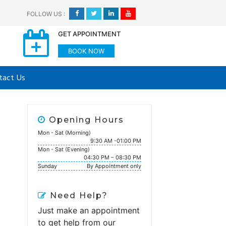
FOLLOW US
:
GET APPOINTMENT
BOOK NOW
tact Us
Opening Hours
Mon - Sat (Morning)
9:30 AM -01:00 PM
Mon - Sat (Evening)
04:30 PM – 08:30 PM
Sunday
By Appointment only
Need Help?
Just make an appointment
to get help from our