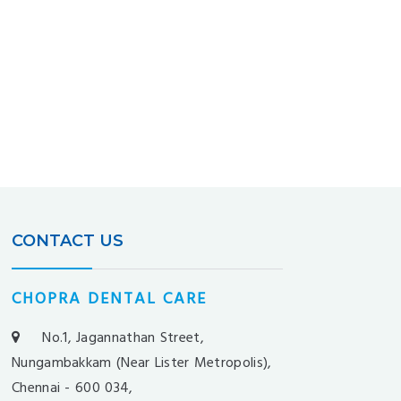
CONTACT US
CHOPRA DENTAL CARE
No.1, Jagannathan Street,
Nungambakkam (Near Lister Metropolis),
Chennai - 600 034,