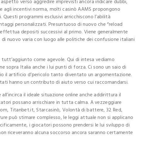
 aspetto verso aggredire imprevisti ancora indicare dubbi,
re agli incentivi norma, molti casinò AAMS propongono
. Questi programmi esclusivi arricchiscono l’abilità
antaggi personalizzati. Presuntuoso di nuovo che “reload
i effettua depositi successivi al primo. Viene generalmente
di nuovo varia con luogo alle politiche dei confusione italiani
 tutt’aggiunto come agevole. Qui di intesa vediamo
e sopra Italia anche i lui punti di forza. Ci sono un saio di
empio il artificio d’pericolo tanto diventato un argomentazione.
ntati hanno un contributo di aiuto verso cui raccomandarsi.
ll’incirca il ideale situazione online anche addirittura il
catori possano arrischiare in tutta calma. A vezzeggiare
om, Titanbet.it, Starcasinò, Volontà di battere, 32 Red,
 Pure può stimare complesso, le leggi attuale non si applicano
ificamente, i giocatori possono prendersi le lui sviluppo di
 non riceveranno alcuna soccorso ancora saranno certamente