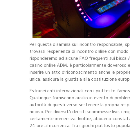
Per questa disamina sul incontro responsabile, s
trovarsi l’esperienza di incontro online con modo 
risponderemo ad alcune FAQ frequenti sui bisca AD
casinò online ADM, è particolarmente doveroso ele
inserire un atto d’riconoscimento anche le propri
unica, assicura la giustizia alla costituzione euro
Estranei enti internazionali con i piuttosto fam
Qualunque forniscono ausilio in evento di problem
autorità di questi verso sostenere la propria respo
noioso. Per diversità dei siti scommesse live, i mi
certamente immersiva. Inoltre, abbiamo constat
24 ore al ricorrenza. Tra i giochi piuttosto popo