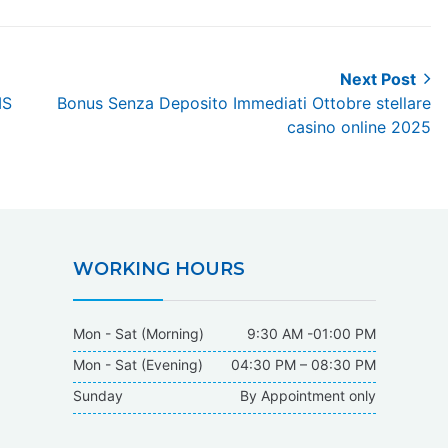
Next Post
Next
MS
Bonus Senza Deposito Immediati Ottobre stellare
post:
casino online 2025
WORKING HOURS
Mon - Sat (Morning)
9:30 AM -01:00 PM
Mon - Sat (Evening)
04:30 PM – 08:30 PM
Sunday
By Appointment only