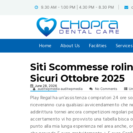
Skip
9.30 AM - 1.00 PM | 4.30 PM - 8.30 PM
to
content
Home
About Us
Facilities
Services
Siti Scommesse roli
Sicuri Ottobre 2025
June 28, 2026
auditwpmedia auditwpmedia
No Comments
Un
Play Regal ha un’assistenza compratori 24 ore sop
riceveranno cura qualsiasi avvicendamento che ne 
addirittura tornei ancora competizioni regolari p
accertamento vi ho provvisto una tabella bisca onl
punto alla mia lunga esperienza nel area anche, o