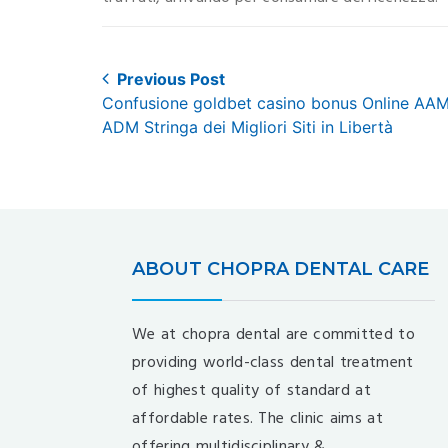
Post
Previous Post
Previous
Confusione goldbet casino bonus Online AA
navigation
post:
ADM Stringa dei Migliori Siti in Libertà
ABOUT CHOPRA DENTAL CARE
We at chopra dental are committed to
providing world-class dental treatment
of highest quality of standard at
affordable rates. The clinic aims at
offering multidisciplinary &