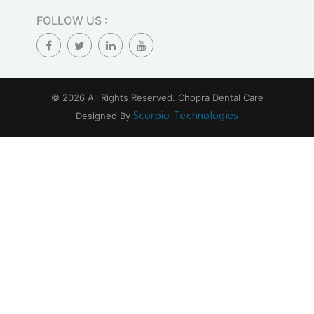
trwin
FOLLOW US
:
betwild
alobet
betrupi
slotbar
© 2026 All Rights Reserved.
Chopra Dental Care
olabahis
Scorpio Technologies
Designed By
stonebahis
babilonbet
betloto
norabahis
hasbet
nisanbet
betsrolex
ibizabet
masterbetting
casinofast