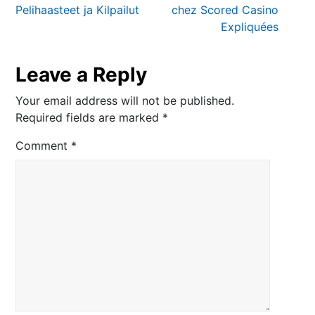
navigation
post:
post:
Pelihaasteet ja Kilpailut
chez Scored Casino
Expliquées
Leave a Reply
Your email address will not be published.
Required fields are marked
*
Comment
*