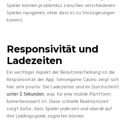
Spieler können problemlos zwischen verschiedenen
Spielen navigieren, ohne dass es zu Verzögerungen
kommt.
Responsivität und
Ladezeiten
Ein wichtiger Aspekt der Benutzererfahrung ist die
Responsivität der App. Senseigame Casino zeigt sich
hier sehr positiv. Die Ladezeiten sind im Durchschnitt
unter 2 Sekunden
, was für eine mobile Plattform
bemerkenswert ist. Diese schnelle Reaktionszeit
sorgt dafür, dass Spieler jederzeit und überall auf
ihre Lieblingsspiele zugreifen können.