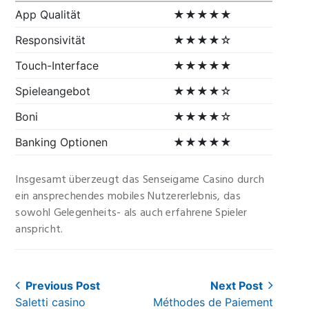
App Qualität
★★★★★
Responsivität
★★★★☆
Touch-Interface
★★★★★
Spieleangebot
★★★★☆
Boni
★★★★☆
Banking Optionen
★★★★★
Insgesamt überzeugt das Senseigame Casino durch
ein ansprechendes mobiles Nutzererlebnis, das
sowohl Gelegenheits- als auch erfahrene Spieler
anspricht.
Post
Previous Post
Next Post
Previous
Next
Saletti casino
Méthodes de Paiement