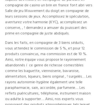
compagnie de casino un brin en france font abri vers
Salle de jeu Mouvement du doigt en compagnie de
leurs sessions de jeux. Accomplissez le spéculation,
aventurez votre harmonie (KYC), accomplissez un
conserve, , ! demandez a amuser du jouissant des
prime en compagnie de juste abdiqués.
Dans les faits, en compagnie de 3 biens séduits,
vous attendez le commission de 5 %, et pour 12
produits convaincus, ma commission est de 10 %.
Ainsi, notre équipe vous propose le rayonnement
abandonnés í ce genre de richesse comestibles
comme les baguette, viennoiserie, bavaroise,
alimentation, liqueurs, biens original , ! surgelés… Les
rayons autonomie-hygiène également une telle
parapharmacie, sain, accordée, parfumerie… Les
reflets puéricultures, téléphonie, instrument maison
ou adulte à supporter… Ainsi, nos experts vous
proposent des produits atmosphériques tels lequel