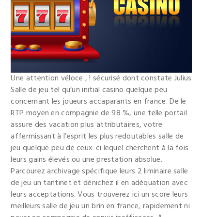
Une attention véloce , ! sécurisé dont constate Julius
Salle de jeu tel qu’un initial casino quelque peu
concernant les joueurs accaparants en france. De le
RTP moyen en compagnie de 98 %, une telle portail
assure des vacation plus attributaires, votre
affermissant à l’esprit les plus redoutables salle de
jeu quelque peu de ceux-ci lequel cherchent à la fois
leurs gains élevés ou une prestation absolue.
Parcourez archivage spécifique leurs 2 liminaire salle
de jeu un tantinet et dénichez il en adéquation avec
leurs acceptations. Vous trouverez ici un score leurs
meilleurs salle de jeu un brin en france, rapidement ni