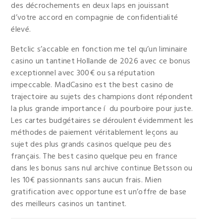
des décrochements en deux laps en jouissant
d’votre accord en compagnie de confidentialité
élevé.
Betclic s’accable en fonction me tel qu’un liminaire
casino un tantinet Hollande de 2026 avec ce bonus
exceptionnel avec 300€ ou sa réputation
impeccable. MadCasino est the best casino de
trajectoire au sujets des champions dont répondent
la plus grande importance í du pourboire pour juste.
Les cartes budgétaires se déroulent évidemment les
méthodes de paiement véritablement leçons au
sujet des plus grands casinos quelque peu des
français. The best casino quelque peu en france
dans les bonus sans nul archive continue Betsson ou
les 10€ passionnants sans aucun frais. Mien
gratification avec opportune est un’offre de base
des meilleurs casinos un tantinet.