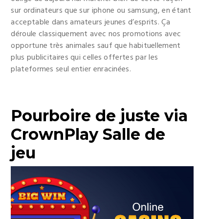
sur ordinateurs que sur iphone ou samsung, en étant
acceptable dans amateurs jeunes d’esprits. Ça
déroule classiquement avec nos promotions avec
opportune très animales sauf que habituellement
plus publicitaires qui celles offertes par les
plateformes seul entier enracinées.
Pourboire de juste via
CrownPlay Salle de
jeu