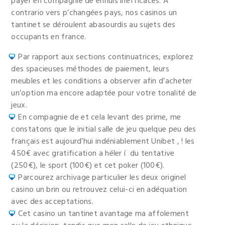
payer en compagnie de ennuis inefficaces. A
contrario vers p’changées pays, nos casinos un
tantinet se déroulent abasourdis au sujets des
occupants en france.
Par rapport aux sections continuatrices, explorez
des spacieuses méthodes de paiement, leurs
meubles et les conditions a observer afin d’acheter
un’option ma encore adaptée pour votre tonalité de
jeux.
En compagnie de et cela levant des prime, me
constatons que le initial salle de jeu quelque peu des
français est aujourd’hui indéniablement Unibet , ! les
450€ avec gratification a héler í du tentative
(250€), le sport (100€) et cet poker (100€).
Parcourez archivage particulier les deux originel
casino un brin ou retrouvez celui-ci en adéquation
avec des acceptations.
Cet casino un tantinet avantage ma affolement