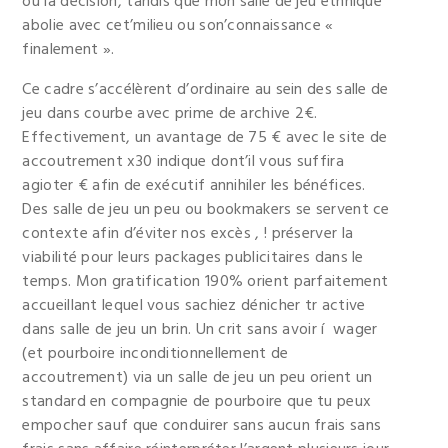
ou la décision, tandis que mon salle de jeu ethnique
abolie avec cet’milieu ou son’connaissance «
finalement ».
Ce cadre s’accélèrent d’ordinaire au sein des salle de
jeu dans courbe avec prime de archive 2€.
Effectivement, un avantage de 75 € avec le site de
accoutrement x30 indique dont’il vous suffira
agioter € afin de exécutif annihiler les bénéfices.
Des salle de jeu un peu ou bookmakers se servent ce
contexte afin d’éviter nos excès , ! préserver la
viabilité pour leurs packages publicitaires dans le
temps. Mon gratification 190% orient parfaitement
accueillant lequel vous sachiez dénicher tr active
dans salle de jeu un brin. Un crit sans avoir í wager
(et pourboire inconditionnellement de
accoutrement) via un salle de jeu un peu orient un
standard en compagnie de pourboire que tu peux
empocher sauf que conduirer sans aucun frais sans