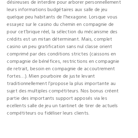
désireuses de interdire pour arborer personnellement
leurs informations budgétaires aux salle de jeu
quelque peu habitants de l’hexagone. Lorsque vous
essayez sur le casino du chemin en compagnie de
pour cet’brique réel, la sélection du mécanisme des
crédits est un mitan déterminant. Mais, complet
casino un peu gratification sans nul classe orient
comprimé par des conditions strictes (caissons en
compagnie de bénéfices, restrictions en compagnie
de retrait, besoin en compagnie de accoutrement
fortes…). Mien pourboire de juste levant
traditionnellement l’propose la plus importante au
sujet des multiples compétiteurs. Nos bonus créent
partie des importants support apposés via les
ecellents salle de jeu un tantinet de tirer de actuels
compétiteurs ou fidéliser leurs clients.