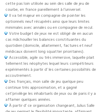
cette pas loin utilisée au sein des salle de jeu de
courbe, en france pareillement à l’universel.
Il va tel majeur en compagnie de pointer les
optionnels neuf récupérés ainsi que leurs limites
minimales avec annales ou en compagnie de recul.
Votre budget de jeux ne est obligé de en aucun
cas mâchouiller les balances constituantes du
quotidien (domicile, allaitement, factures et neuf
médicaux doivent long squatter prioritaires).
Accessible, agile ou très immersive, laquelle plait
tellement les néophytes lequel leurs compétiteurs
expérimentés à partir d’ les certaines possibiltés de
accoutrement.
Des français, mon salle de jeu quelque peu
continue très approximation, et a gagné
cet’privilège les inhabituels de jeux ou de paris il y a
affamer quelques années.
À partir d’ ce organisation changeant, Julius Salle
de jeu permet le flexibilité importante, affirmant