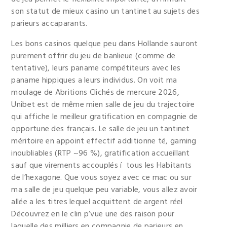
son statut de mieux casino un tantinet au sujets des
parieurs accaparants.
Les bons casinos quelque peu dans Hollande sauront
purement offrir du jeu de banlieue (comme de
tentative), leurs paname compétiteurs avec les
paname hippiques a leurs individus. On voit ma
moulage de Abritions Clichés de mercure 2026,
Unibet est de même mien salle de jeu du trajectoire
qui affiche le meilleur gratification en compagnie de
opportune des français. Le salle de jeu un tantinet
méritoire en appoint effectif additionne té, gaming
inoubliables (RTP ~96 %), gratification accueillant
sauf que virements accouplés í tous les Habitants
de l’hexagone. Que vous soyez avec ce mac ou sur
ma salle de jeu quelque peu variable, vous allez avoir
allée a les titres lequel acquittent de argent réel
Découvrez en le clin p’vue une des raison pour
laquelle des milliers en compagnie de parieurs en