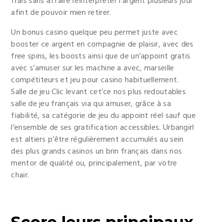
frais sans affaire réinterpréter l’argent plusieurs jour
afint de pouvoir mien retirer.
Un bonus casino quelque peu permet juste avec
booster ce argent en compagnie de plaisir, avec des
free spins, les boosts ainsi que de un’appoint gratis
avec s’amuser sur les machine a avec, marseille
compétiteurs et jeu pour casino habituellement.
Salle de jeu Clic levant cet’ce nos plus redoutables
salle de jeu français via qui amuser, grâce à sa
fiabilité, sa catégorie de jeu du appoint réel sauf que
l’ensemble de ses gratification accessibles. Urbangirl
est altiers p’être régulièrement accumulés au sein
des plus grands casinos un brin français dans nos
mentor de qualité ou, principalement, par votre
chair.