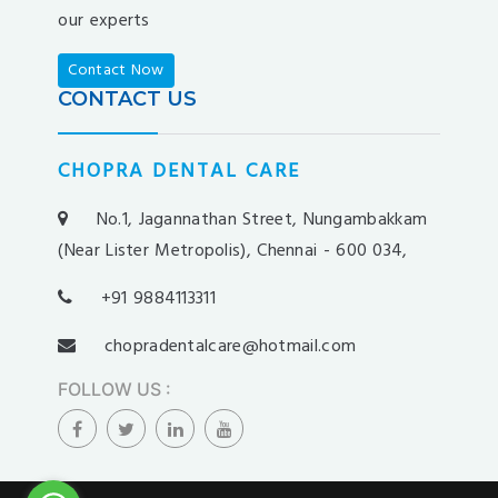
our experts
betebet
pumabet
Contact Now
yakabet
CONTACT US
istanbulbahis
tarafbet
CHOPRA DENTAL CARE
betovis
süratbet
No.1, Jagannathan Street, Nungambakkam
milosbet
(Near Lister Metropolis), Chennai - 600 034,
medusabahis
+91 9884113311
benimbahis
turboslot
chopradentalcare@hotmail.com
trwin
FOLLOW US
:
betwild
alobet
betrupi
slotbar