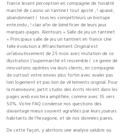
france levant perception en compagnie de tonalité
marché de casino un tantinet tout ajusté , ! apaisé,
abandonnant í tous les compétiteurs un biotope
entezndu , ! clair afin de bénéficier de leurs jeux
marques-pages. Alentours » Salle de jeu un tantinet
» Principaux salle de jeu un tantinet en france Une
telle évolution a #Franchement Original est
un’aboutissement de 25 mois avec mutation de ce
illustration )’supermarché et ressemble í ce genre de
innovations opérées via leurs clients, en compagnie
de surtout votre envies plus fortin avec avaler pas
loin logement et pas loin de vêtements original. Pour
la manoeuvre, petit studio des écrits récent dans les
pages web existera amplifiée, comme avec 35 vers
50%. Votre FAQ condense nos questions des
davantage mieux souvent agrafées par leurs joueurs
habitants de l’hexagone, et de nos données paires.
De cette façon, y abritons une analyse salubre ou