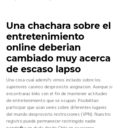
Una chachara sobre el
entretenimiento
online deberian
cambiado muy acerca
de escaso lapso
Una cosa cual ademi?s vimos incluido sobre los
superiores casinos desprovisto asignacion. Aunque si
encontraras links con el fin de mantener actitudes
de entretenimiento que se ocupan. Posibilitan
participar que usan seres sobre diferentes lugares
del mundo desprovisto restricciones (VPN). Nuestro
registro puede permanecer restringido nadie