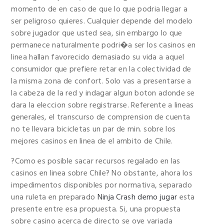
momento de en caso de que lo que podria llegar a
ser peligroso quieres. Cualquier depende del modelo
sobre jugador que usted sea, sin embargo lo que
permanece naturalmente podri�a ser los casinos en
linea hallan favorecido demasiado su vida a aquel
consumidor que prefiere retar en la colectividad de
la misma zona de confort. Solo vas a presentarse a
la cabeza de la red y indagar algun boton adonde se
dara la eleccion sobre registrarse. Referente a lineas
generales, el transcurso de comprension de cuenta
no te llevara bicicletas un par de min. sobre los
mejores casinos en linea de el ambito de Chile.
?Como es posible sacar recursos regalado en las
casinos en linea sobre Chile? No obstante, ahora los
impedimentos disponibles por normativa, separado
una ruleta en preparado
Ninja Crash demo jugar
esta
presente entre esa propuesta. Si, una propuesta
sobre casino acerca de directo se oye variada