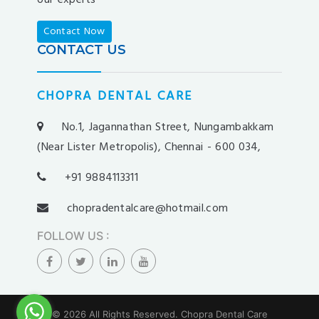
our experts
betebet
pumabet
Contact Now
yakabet
CONTACT US
istanbulbahis
tarafbet
CHOPRA DENTAL CARE
betovis
süratbet
No.1, Jagannathan Street, Nungambakkam
milosbet
(Near Lister Metropolis), Chennai - 600 034,
medusabahis
+91 9884113311
benimbahis
turboslot
chopradentalcare@hotmail.com
trwin
FOLLOW US
:
betwild
alobet
betrupi
slotbar
© 2026 All Rights Reserved.
Chopra Dental Care