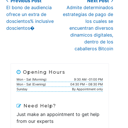
Post
Previous Post
Next Post
Previous
Next
El bono de audiencia
Admite determinados
navigation
post:
post:
ofrece un extra de
estrategias de pago de
doscientos% inclusive
los cuales se
doscientos�
encuentran diversos
dinamicos digitales,
dentro de los
caballeros Bitcoin
Opening Hours
Mon - Sat (Morning)
9:30 AM -01:00 PM
Mon - Sat (Evening)
04:30 PM – 08:30 PM
Sunday
By Appointment only
Need Help?
Just make an appointment to get help
from our experts