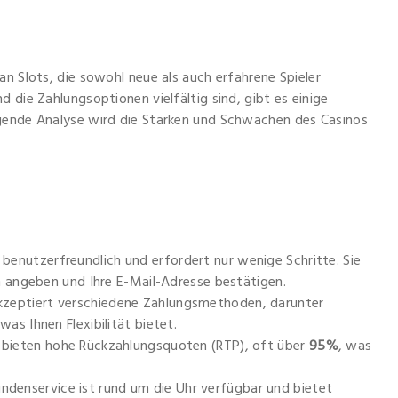
an Slots, die sowohl neue als auch erfahrene Spieler
 die Zahlungsoptionen vielfältig sind, gibt es einige
lgende Analyse wird die Stärken und Schwächen des Casinos
benutzerfreundlich und erfordert nur wenige Schritte. Sie
n angeben und Ihre E-Mail-Adresse bestätigen.
kzeptiert verschiedene Zahlungsmethoden, darunter
as Ihnen Flexibilität bietet.
o bieten hohe Rückzahlungsquoten (RTP), oft über
95%
, was
ndenservice ist rund um die Uhr verfügbar und bietet