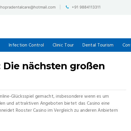
chopradentalcare@hotmail.com
+91 9884113311
Infection Control
Clinic Tour
Dental Tourism
Con
: Die nächsten großen
Online-Glücksspiel gemacht, insbesondere wenn es um
elen und attraktiven Angeboten bietet das Casino eine
hneidet Rooster Casino im Vergleich zu anderen Anbietern