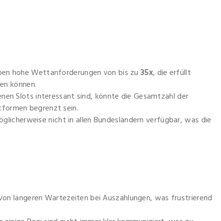
ben hohe Wettanforderungen von bis zu
35x
, die erfüllt
en können.
en Slots interessant sind, könnte die Gesamtzahl der
ttformen begrenzt sein.
öglicherweise nicht in allen Bundesländern verfügbar, was die
 von längeren Wartezeiten bei Auszahlungen, was frustrierend