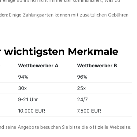
 einige Boni sind nicht immer klar kommuniziert, was zu
den:
Einige Zahlungsarten können mit zusätzlichen Gebühren
er wichtigsten Merkmale
o
Wettbewerber A
Wettbewerber B
94%
96%
30x
25x
9-21 Uhr
24/7
10.000 EUR
7.500 EUR
d seine Angebote besuchen Sie bitte die offizielle Webseite: