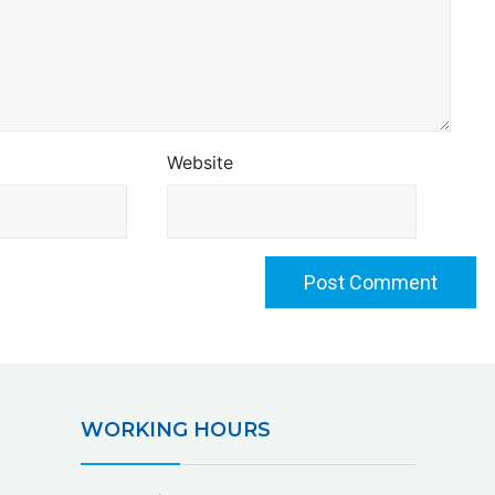
Website
WORKING HOURS