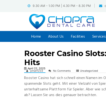
Skip
9.30 AM - 1.00 PM | 4.30 PM - 8.30 PM
to
content
Home
About Us
Facilities
Services
Rooster Casino Slots
Hits
April 22, 2025
johan1233
No Comments
Uncategorized
Rooster Casino hat sich schnell einen Namen im 
spannende Slots geht. Mit einer Vielzahl von Spi
unterhaltsame Plattform für Spieler. Aber wie sc
ab? Lassen Sie uns dies genauer betrachten.