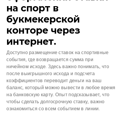
на спорт в
букмекерской
конторе через
интернет.
Доступно размещение ставок на спортивные
события, где возвращается сумма при
ничейном исходе. Здесь важно понимать, что
после выигрышного исхода и подсчета
коэффициентов переводит деньги на ваш
баланс, который можно вывести в любое время
на банковскую карту. Опыт подсказывает, что
чтобы сделать долгосрочную ставку, важно
ознакомиться со всем событием в линии.