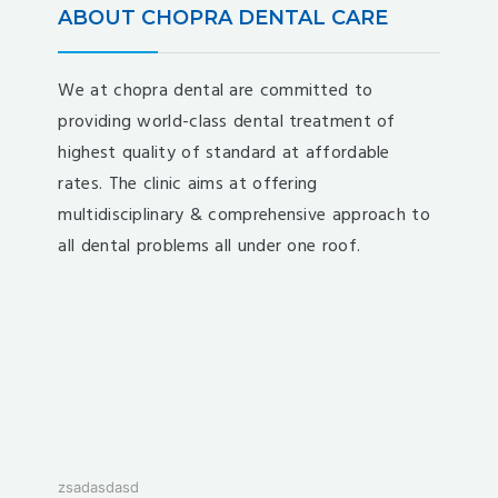
ABOUT CHOPRA DENTAL CARE
We at chopra dental are committed to
providing world-class dental treatment of
highest quality of standard at affordable
rates. The clinic aims at offering
multidisciplinary & comprehensive approach to
all dental problems all under one roof.
fixbet
zsadasdasd