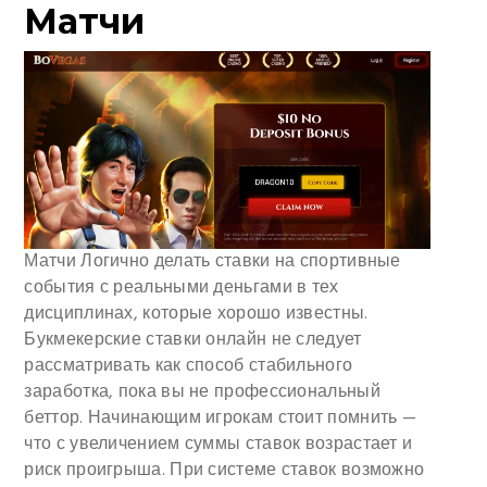
Матчи
Матчи Логично делать ставки на спортивные
события с реальными деньгами в тех
дисциплинах, которые хорошо известны.
Букмекерские ставки онлайн не следует
рассматривать как способ стабильного
заработка, пока вы не профессиональный
беттор. Начинающим игрокам стоит помнить —
что с увеличением суммы ставок возрастает и
риск проигрыша. При системе ставок возможно