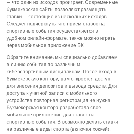
— что один из исходов проиграет. Современные
букмекерские сайты позволяют размещать
ставки — состоящие из нескольких исходов.
Следует подчеркнуть, что прием ставок на
спортивные события осуществляется в
удобном онлайн-формате, также можно играть
через мобильное приложение БК.
Обратите внимание: мы специально добавляем
в линию события по различным
киберспортивным дисциплинам. После входа в
букмекерскую контору, вам откроется доступ
для внесения депозитов и вывода средств. Для
доступа к учетной записи с мобильного
устройства повторная регистрация не нужна.
Букмекерская контора разработала свое
мобильное приложение для ставок на
спортивные события. В возможно делать ставки
на различные виды спорта (включая хоккей),