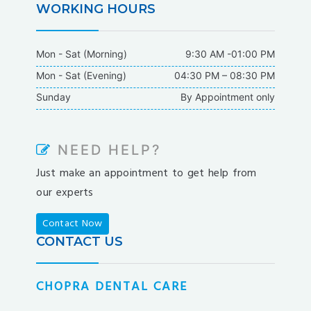
dodobet
WORKING HOURS
dodobet
poliwin
Mon - Sat (Morning)
9:30 AM -01:00 PM
oldcasino
Mon - Sat (Evening)
04:30 PM – 08:30 PM
casipol
Sunday
By Appointment only
barbibet
kargabet
nesilbet
NEED HELP?
pradabet
Just make an appointment to get help from
ligobet
our experts
betebet
pumabet
Contact Now
yakabet
CONTACT US
istanbulbahis
tarafbet
CHOPRA DENTAL CARE
betovis