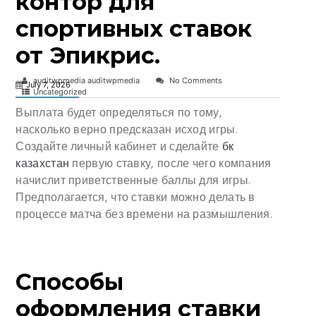
контор для
спортивных ставок
от Эпикрис.
auditwpmedia auditwpmedia
No Comments
July 7, 2026
Uncategorized
Выплата будет определяться по тому,
насколько верно предсказан исход игры.
Создайте личный кабинет и сделайте
бк
казахстан
первую ставку, после чего компания
начислит приветственные баллы для игры.
Предполагается, что ставки можно делать в
процессе матча без времени на размышления.
Способы
оформления ставки