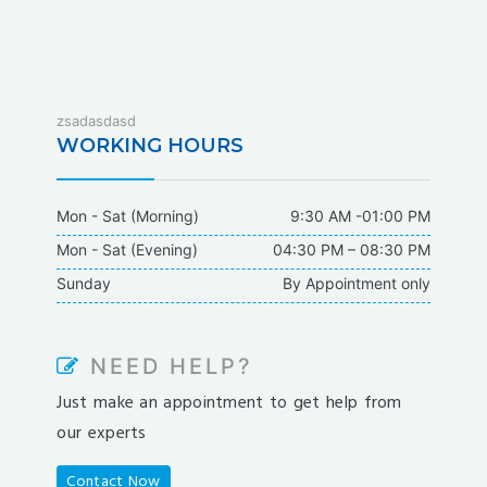
fixbet
zsadasdasd
dodobet
WORKING HOURS
dodobet
poliwin
Mon - Sat (Morning)
9:30 AM -01:00 PM
oldcasino
Mon - Sat (Evening)
04:30 PM – 08:30 PM
casipol
Sunday
By Appointment only
barbibet
kargabet
nesilbet
NEED HELP?
pradabet
Just make an appointment to get help from
ligobet
our experts
betebet
pumabet
Contact Now