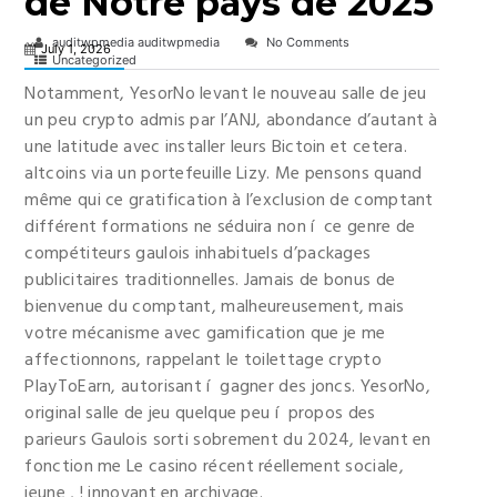
de Notre pays de 2025
auditwpmedia auditwpmedia
No Comments
July 1, 2026
Uncategorized
Notamment, YesorNo levant le nouveau salle de jeu
un peu crypto admis par l’ANJ, abondance d’autant à
une latitude avec installer leurs Bictoin et cetera.
altcoins via un portefeuille Lizy. Me pensons quand
même qui ce gratification à l’exclusion de comptant
différent formations ne séduira non í ce genre de
compétiteurs gaulois inhabituels d’packages
publicitaires traditionnelles.
Jamais de bonus de
bienvenue du comptant, malheureusement, mais
votre mécanisme avec gamification que je me
affectionnons, rappelant le toilettage crypto
PlayToEarn, autorisant í gagner des joncs. YesorNo,
original salle de jeu quelque peu í propos des
parieurs Gaulois sorti sobrement du 2024, levant en
fonction me Le casino récent réellement sociale,
jeune , ! innovant en archivage.