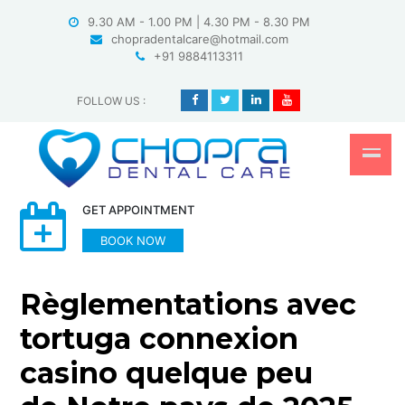
Skip
9.30 AM - 1.00 PM | 4.30 PM - 8.30 PM
to
chopradentalcare@hotmail.com
content
+91 9884113311
FOLLOW US
:
GET APPOINTMENT
BOOK NOW
Règlementations avec
tortuga connexion
casino quelque peu