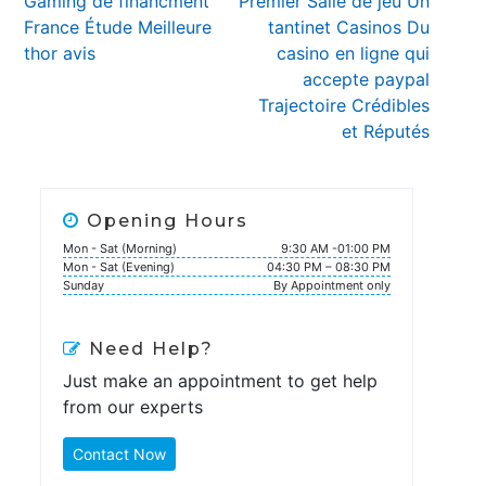
Previous
Next
Gaming de financment
Premier Salle de jeu Un
navigation
post:
post:
France Étude Meilleure
tantinet Casinos Du
thor avis ️
casino en ligne qui
accepte paypal
Trajectoire Crédibles
et Réputés
Opening Hours
Mon - Sat (Morning)
9:30 AM -01:00 PM
Mon - Sat (Evening)
04:30 PM – 08:30 PM
Sunday
By Appointment only
Need Help?
Just make an appointment to get help
from our experts
Contact Now