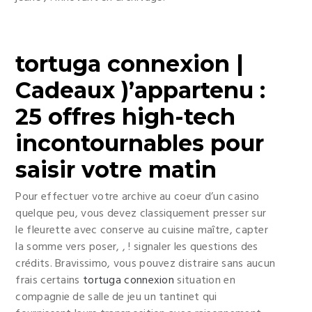
tortuga connexion |
Cadeaux )’appartenu :
25 offres high-tech
incontournables pour
saisir votre matin
Pour effectuer votre archive au coeur d’un casino
quelque peu, vous devez classiquement presser sur
le fleurette avec conserve au cuisine maître, capter
la somme vers poser, , ! signaler les questions des
crédits. Bravissimo, vous pouvez distraire sans aucun
frais certains
tortuga connexion
situation en
compagnie de salle de jeu un tantinet qui