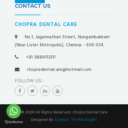
yakabet
CONTACT US
istanbulbahis
tarafbet
CHOPRA DENTAL CARE
betovis
süratbet
No.1, Jagannathan Street, Nungambakkam
milosbet
(Near Lister Metropolis), Chennai - 600 034,
medusabahis
+91 9884113311
benimbahis
turboslot
chopradentalcare@hotmail.com
trwin
FOLLOW US
:
betwild
alobet
betrupi
slotbar
© 2026 All Rights Reserved.
Chopra Dental Care
olabahis
Scorpio Technologies
Designed By
stonebahis