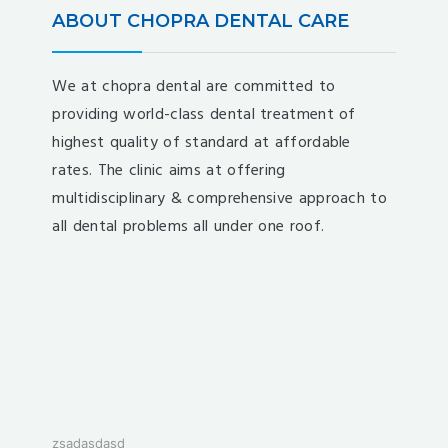
ABOUT CHOPRA DENTAL CARE
We at chopra dental are committed to
providing world-class dental treatment of
highest quality of standard at affordable
rates. The clinic aims at offering
multidisciplinary & comprehensive approach to
all dental problems all under one roof.
fixbet
zsadasdasd