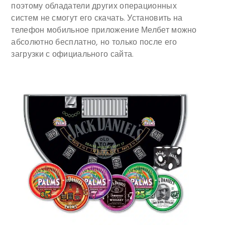
поэтому обладатели других операционных
систем не смогут его скачать. Установить на
телефон мобильное приложение Мелбет можно
абсолютно бесплатно, но только после его
загрузки с официального сайта.