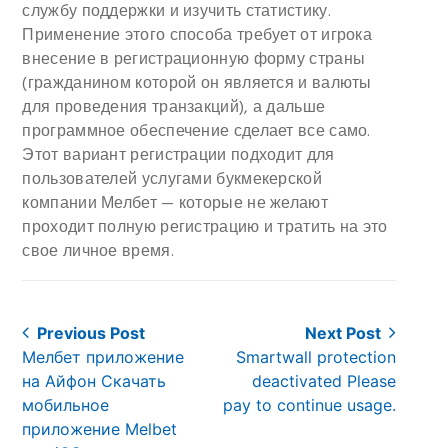
службу поддержки и изучить статистику.
Применение этого способа требует от игрока
внесение в регистрационную форму страны
(гражданином которой он является и валюты
для проведения транзакций), а дальше
программное обеспечение сделает все само.
Этот вариант регистрации подходит для
пользователей услугами букмекерской
компании Мелбет — которые не желают
проходит полную регистрацию и тратить на это
свое личное время.
Post
Previous Post
Next Post
Previous
Next
Мелбет приложение
Smartwall protection
navigation
post:
post:
на Айфон Скачать
deactivated Please
мобильное
pay to continue usage.
приложение Melbet