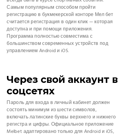
всегда быть в курсе спортивных событий.
Самым популярным способом пройти
регистрацию в букмекерской конторе Мел бет
считается регистрация в один клик — которая
доступна и при помощи приложения.
Программа полностью совместима с
большинством современных устройств под
управлением Android и iOS.
Через свой аккаунт в
соцсетях
Пароль для входа в личный кабинет должен
состоять минимум из шести символов,
включать латинские буквы верхнего и нижнего
регистра и цифры. Официальное приложение
Melbet адаптировано только для Android и iOS,