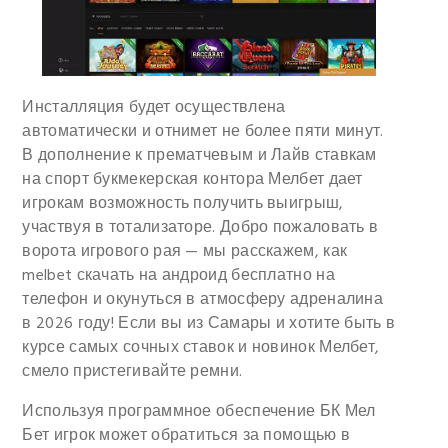
Инсталляция будет осуществлена
автоматически и отнимет не более пяти минут.
В дополнение к прематчевым и Лайв ставкам
на спорт букмекерская контора Мелбет дает
игрокам возможность получить выигрыш,
участвуя в тотализаторе. Добро пожаловать в
ворота игрового рая — мы расскажем, как
melbet скачать на андроид бесплатно на
телефон и окунуться в атмосферу адреналина
в 2026 году! Если вы из Самары и хотите быть в
курсе самых сочных ставок и новинок Мелбет,
смело пристегивайте ремни.
Используя программное обеспечение БК Мел
Бет игрок может обратиться за помощью в