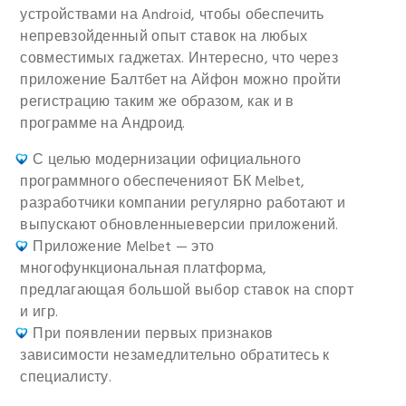
устройствами на Android, чтобы обеспечить
непревзойденный опыт ставок на любых
совместимых гаджетах. Интересно, что через
приложение Балтбет на Айфон можно пройти
регистрацию таким же образом, как и в
программе на Андроид.
С целью модернизации официального
программного обеспеченияот БК Melbet,
разработчики компании регулярно работают и
выпускают обновленныеверсии приложений.
Приложение Melbet — это
многофункциональная платформа,
предлагающая большой выбор ставок на спорт
и игр.
При появлении первых признаков
зависимости незамедлительно обратитесь к
специалисту.