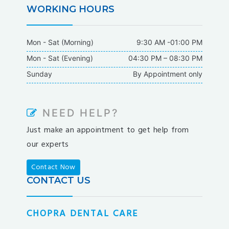
dodobet
WORKING HOURS
dodobet
poliwin
Mon - Sat (Morning)
9:30 AM -01:00 PM
oldcasino
Mon - Sat (Evening)
04:30 PM – 08:30 PM
casipol
Sunday
By Appointment only
barbibet
kargabet
nesilbet
NEED HELP?
pradabet
Just make an appointment to get help from
ligobet
our experts
betebet
pumabet
Contact Now
yakabet
CONTACT US
istanbulbahis
tarafbet
CHOPRA DENTAL CARE
betovis