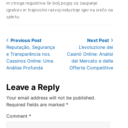
in stroga regulativa še bolj pogoj za zaupanje
igralcev in trajnostni razvoj industrije iger na srečo na
spletu.
Post
Previous Post
Next Post
Previous
Next
Reputação, Segurança
L’evoluzione dei
navigation
post:
post:
e Transparência nos
Casinò Online: Analisi
Cassinos Online: Uma
del Mercato e delle
Análise Profunda
Offerte Competitive
Leave a Reply
Your email address will not be published.
Required fields are marked
*
Comment
*