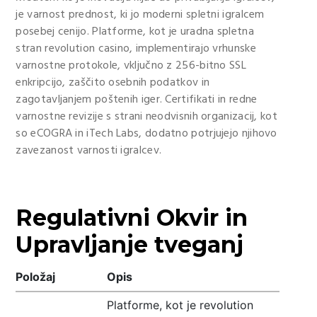
je varnost prednost, ki jo moderni spletni igralcem
posebej cenijo. Platforme, kot je uradna spletna
stran revolution casino, implementirajo vrhunske
varnostne protokole, vključno z 256-bitno SSL
enkripcijo, zaščito osebnih podatkov in
zagotavljanjem poštenih iger. Certifikati in redne
varnostne revizije s strani neodvisnih organizacij, kot
so eCOGRA in iTech Labs, dodatno potrjujejo njihovo
zavezanost varnosti igralcev.
Regulativni Okvir in
Upravljanje tveganj
Položaj
Opis
Platforme, kot je revolution