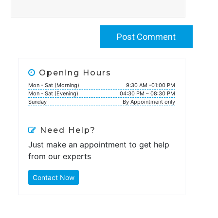
Opening Hours
Mon - Sat (Morning)
9:30 AM -01:00 PM
Mon - Sat (Evening)
04:30 PM – 08:30 PM
Sunday
By Appointment only
Need Help?
Just make an appointment to get help
from our experts
Contact Now