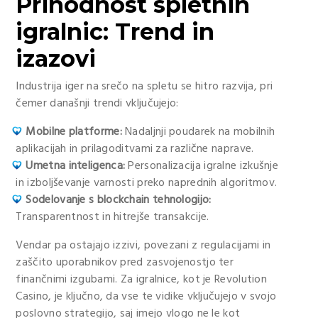
Prihodnost spletnih
igralnic: Trend in
izazovi
Industrija iger na srečo na spletu se hitro razvija, pri
čemer današnji trendi vključujejo:
Mobilne platforme:
Nadaljnji poudarek na mobilnih
aplikacijah in prilagoditvami za različne naprave.
Umetna inteligenca:
Personalizacija igralne izkušnje
in izboljševanje varnosti preko naprednih algoritmov.
Sodelovanje s blockchain tehnologijo:
Transparentnost in hitrejše transakcije.
Vendar pa ostajajo izzivi, povezani z regulacijami in
zaščito uporabnikov pred zasvojenostjo ter
finančnimi izgubami. Za igralnice, kot je Revolution
Casino, je ključno, da vse te vidike vključujejo v svojo
poslovno strategijo, saj imejo vlogo ne le kot