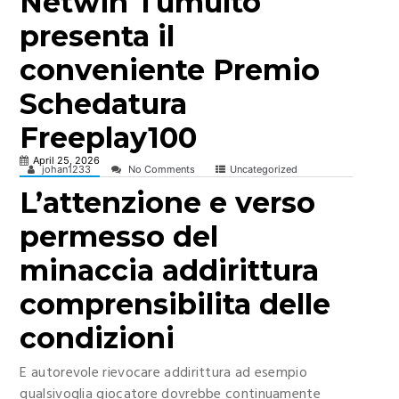
Netwin Tumulto
presenta il
conveniente Premio
Schedatura
Freeplay100
April 25, 2026
johan1233
No Comments
Uncategorized
L’attenzione e verso
permesso del
minaccia addirittura
comprensibilita delle
condizioni
E autorevole rievocare addirittura ad esempio
qualsivoglia giocatore dovrebbe continuamente