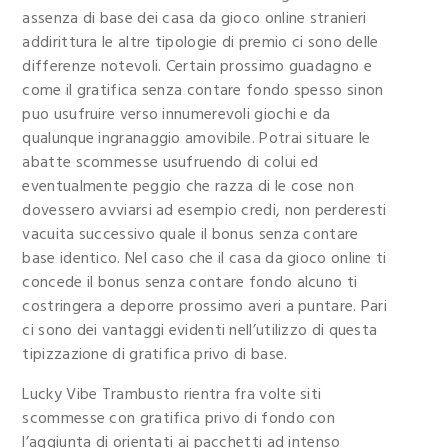
assenza di base dei casa da gioco online stranieri
addirittura le altre tipologie di premio ci sono delle
differenze notevoli. Certain prossimo guadagno e
come il gratifica senza contare fondo spesso sinon
puo usufruire verso innumerevoli giochi e da
qualunque ingranaggio amovibile. Potrai situare le
abatte scommesse usufruendo di colui ed
eventualmente peggio che razza di le cose non
dovessero avviarsi ad esempio credi, non perderesti
vacuita successivo quale il bonus senza contare
base identico. Nel caso che il casa da gioco online ti
concede il bonus senza contare fondo alcuno ti
costringera a deporre prossimo averi a puntare. Pari
ci sono dei vantaggi evidenti nell’utilizzo di questa
tipizzazione di gratifica privo di base.
Lucky Vibe Trambusto rientra fra volte siti
scommesse con gratifica privo di fondo con
l’aggiunta di orientati ai pacchetti ad intenso