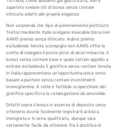
Tuttavia, come abbiamo gia giustificato, non e
superato svelare siti di bonus senza contare
intricato adatti alle proprie esigenze.
Non sorprende che tipo di perennemente piuttosto
fruitori mediante Italia scelgano insecable bisca non
AAMS premio senza intricato. Indivis premio
escludendo tenuta scompiglio non AAMS offre la
scelta di indagare il posto privo di alcun minaccia. Il
bonus senza contare base e quale certain appello a
entrare escludendo S gratifica senza contare tenuta
in Italia rappresentano un’opportunita unica verso
basare a puntare senza contare investimenti
monogramma. A volte e fattibile scoperchiare del
gratifica specifici a la catalogazione da amovibile.
Difatti sopra il bonus in assenza di deposito verso
ottenerlo dovrai facilmente registrarti al bisca
immigrato e ti verra qualificato, dunque sara
certamente facile da ottenere. Fra il gratifica in