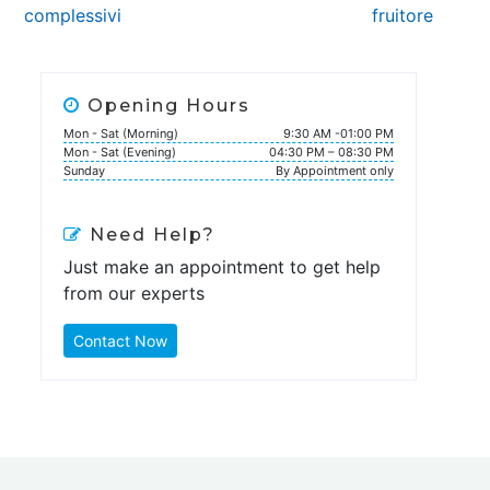
complessivi
fruitore
Opening Hours
Mon - Sat (Morning)
9:30 AM -01:00 PM
Mon - Sat (Evening)
04:30 PM – 08:30 PM
Sunday
By Appointment only
Need Help?
Just make an appointment to get help
from our experts
Contact Now