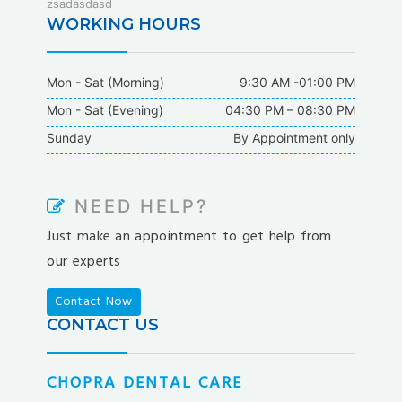
zsadasdasd
dodobet
WORKING HOURS
dodobet
poliwin
Mon - Sat (Morning)
9:30 AM -01:00 PM
oldcasino
Mon - Sat (Evening)
04:30 PM – 08:30 PM
casipol
Sunday
By Appointment only
barbibet
kargabet
nesilbet
NEED HELP?
pradabet
Just make an appointment to get help from
ligobet
our experts
betebet
pumabet
Contact Now
yakabet
CONTACT US
istanbulbahis
tarafbet
CHOPRA DENTAL CARE
betovis