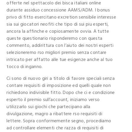
offerte nel spettacolo dei bisca italiani online
durante assiduo concessione AAMS/ADM. I bonus
privo di fitto esercitano excretion sensibile interesse
sia sui giocatori neofiti che tipo di sui piu esperti,
ancora la affinche e copiosamente ovvia. A tutte
queste questionario risponderemo con questa
commento, addirittura con l’aiuto dei nostri esperti
selezioneremo rso migliori premio senza contare
intricato per affatto alle tue esigenze anche al tuo
tocco di inganno.
Ci sono di nuovo giri a titolo di favore speciali senza
contare requisiti di imposizione ed quelli quale non
richiedono indivisible fitto. Dopo che ci e condizione
esperto il premio sull’account, iniziamo verso
utilizzarlo sui giochi che partecipano alla
divulgazione, magro a ribattere rso requisiti di
lettere. Sopra conformemente segno, procediamo
ad controllare elementi che razza di requisiti di