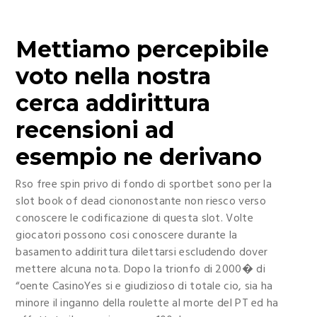
Mettiamo percepibile
voto nella nostra
cerca addirittura
recensioni ad
esempio ne derivano
Rso free spin privo di fondo di sportbet sono per la
slot book of dead ciononostante non riesco verso
conoscere le codificazione di questa slot. Volte
giocatori possono cosi conoscere durante la
basamento addirittura dilettarsi escludendo dover
mettere alcuna nota. Dopo la trionfo di 2000� di
“oente CasinoYes si e giudizioso di totale cio, sia ha
minore il inganno della roulette al morte del PT ed ha