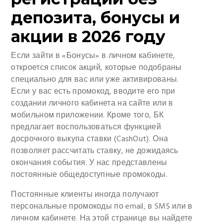
депозита, бонусы и
акции в 2026 году
Если зайти в «Бонусы» в личном кабинете,
откроется список акций, которые подобраны
специально для вас или уже активированы.
Если у вас есть промокод, вводите его при
создании личного кабинета на сайте или в
мобильном приложении. Кроме того, БК
предлагает воспользоваться функцией
досрочного выкупа ставки (CashOut). Она
позволяет рассчитать ставку, не дожидаясь
окончания события. У нас представлены
постоянные общедоступные промокоды.
Постоянные клиенты иногда получают
персональные промокоды по email, в SMS или в
личном кабинете. На этой странице вы найдете