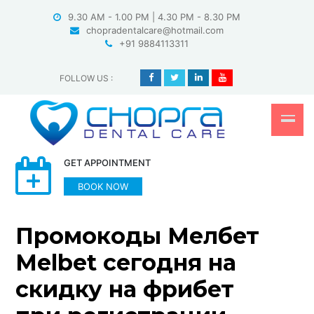
Skip
9.30 AM - 1.00 PM | 4.30 PM - 8.30 PM
to
chopradentalcare@hotmail.com
content
+91 9884113311
FOLLOW US
:
GET APPOINTMENT
BOOK NOW
Промокоды Мелбет
Melbet сегодня на
скидку на фрибет