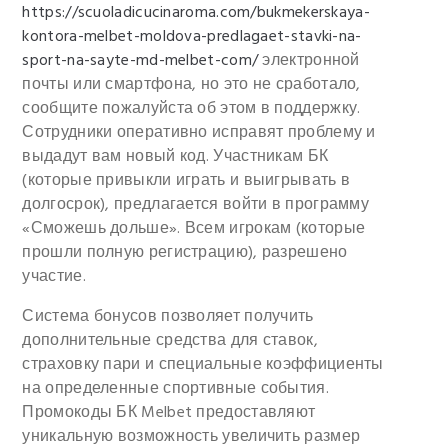
https://scuoladicucinaroma.com/bukmekerskaya-
kontora-melbet-moldova-predlagaet-stavki-na-
sport-na-sayte-md-melbet-com/
электронной
почты или смартфона, но это не сработало,
сообщите пожалуйста об этом в поддержку.
Сотрудники оперативно исправят проблему и
выдадут вам новый код. Участникам БК
(которые привыкли играть и выигрывать в
долгосрок), предлагается войти в программу
«Сможешь дольше». Всем игрокам (которые
прошли полную регистрацию), разрешено
участие.
Система бонусов позволяет получить
дополнительные средства для ставок,
страховку пари и специальные коэффициенты
на определенные спортивные события.
Промокоды БК Melbet предоставляют
уникальную возможность увеличить размер