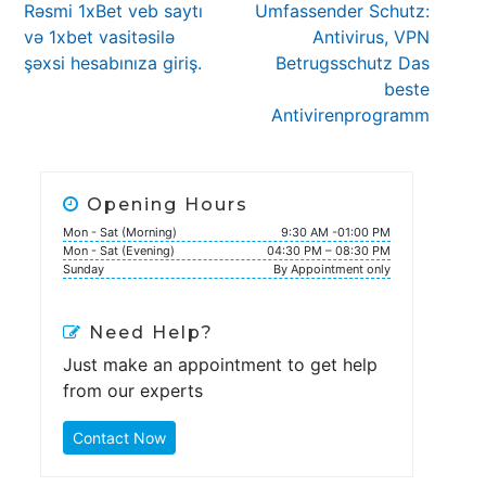
Previous
Next
Rəsmi 1xBet veb saytı
Umfassender Schutz:
navigation
post:
post:
və 1xbet vasitəsilə
Antivirus, VPN
şəxsi hesabınıza giriş.
Betrugsschutz Das
beste
Antivirenprogramm
Opening Hours
Mon - Sat (Morning)
9:30 AM -01:00 PM
Mon - Sat (Evening)
04:30 PM – 08:30 PM
Sunday
By Appointment only
Need Help?
Just make an appointment to get help
from our experts
Contact Now