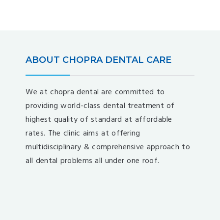
ABOUT CHOPRA DENTAL CARE
We at chopra dental are committed to
providing world-class dental treatment of
highest quality of standard at affordable
rates. The clinic aims at offering
multidisciplinary & comprehensive approach to
all dental problems all under one roof.