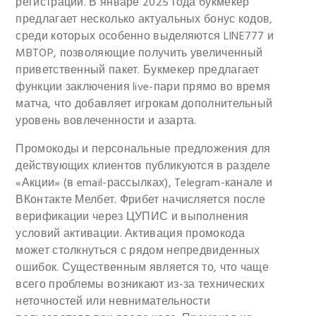
регистрации. В январе 2025 года букмекер
предлагает несколько актуальных бонус кодов,
среди которых особенно выделяются LINE777 и
MBTOP, позволяющие получить увеличенный
приветственный пакет. Букмекер предлагает
функции заключения live-пари прямо во время
матча, что добавляет игрокам дополнительный
уровень вовлеченности и азарта.
Промокоды и персональные предложения для
действующих клиентов публикуются в разделе
«Акции» (в email-рассылках), Telegram-канале и
ВКонтакте Мелбет. Фрибет начисляется после
верификации через ЦУПИС и выполнения
условий активации. Активация промокода
может столкнуться с рядом непредвиденных
ошибок. Существенным является то, что чаще
всего проблемы возникают из-за технических
неточностей или невнимательности