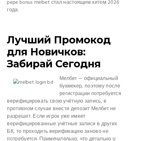
pepe bonus melbet стал настоящим хитом 2026
года.
Лучший Промокод
для Новичков:
Забирай Сегодня
Мелбет — официальный
букмекер, поэтому после
регистрации потребуется
верифицировать свою учётную запись, в
противном случае внести депозит Мелбет не
разрешит. Если игрок уже имеет
верифицированные учётные записи в других
БК, то проходить верификацию заново не
потребуется. Примечательно, что детально о