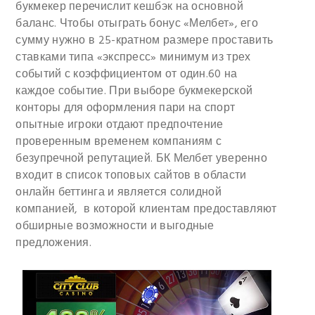
букмекер перечислит кешбэк на основной
баланс. Чтобы отыграть бонус «Мелбет», его
сумму нужно в 25-кратном размере проставить
ставками типа «экспресс» минимум из трех
событий с коэффициентом от один.60 на
каждое событие. При выборе букмекерской
конторы для оформления пари на спорт
опытные игроки отдают предпочтение
проверенным временем компаниям с
безупречной репутацией. БК Мелбет уверенно
входит в список топовых сайтов в области
онлайн беттинга и является солидной
компанией, в которой клиентам предоставляют
обширные возможности и выгодные
предложения.