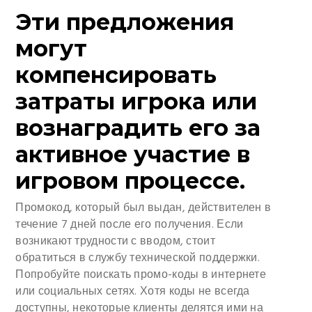
Эти предложения
могут
компенсировать
затраты игрока или
вознаградить его за
активное участие в
игровом процессе.
Промокод, который был выдан, действителен в
течение 7 дней после его получения. Если
возникают трудности с вводом, стоит
обратиться в службу технической поддержки.
Попробуйте поискать промо-коды в интернете
или социальных сетях. Хотя коды не всегда
доступны, некоторые клиенты делятся ими на