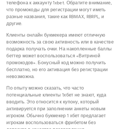
телефона к аккаунту 1xbet. Обратите внимание,
что промокоды для регистрации могут иметь
разные названия, такие как RBMAX, RBRPL, и
другие.
Клиенты онлайн букмекера имеют отличную
возможность за свою активность или в качестве
подарка получать очки. На накопленные баллы
беттер может воспользоваться «Витриной
промокодов». Бонусный код можно получить
бесплатно, но его активация без регистрации
невозможна.
По опыту можно сказать, что часто
потенциальные клиенты 1хбет не знают, куда
вводить. Это относится к купону, который
активируется при заполнении анкеты новым
игроком. Обычно букмекер 1 хбет предлагает
игрокам воспользоваться фрибетом без