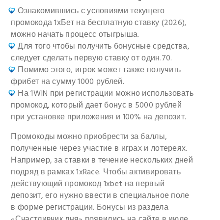
Ознакомившись с условиями текущего
промокода 1хБет на бесплатную ставку (2026),
можно начать процесс отыгрыша.
Для того чтобы получить бонусные средства,
следует сделать первую ставку от один.70.
Помимо этого, игрок может также получить
фрибет на сумму 1000 рублей.
На 1WIN при регистрации можно использовать
промокод, который дает бонус в 5000 рублей
при установке приложения и 100% на депозит.
Промокоды можно приобрести за баллы,
полученные через участие в играх и лотереях.
Например, за ставки в течение нескольких дней
подряд в рамках 1xRace. Чтобы активировать
действующий промокод 1xbet на первый
депозит, его нужно ввести в специальное поле
в форме регистрации. Бонусы из раздела
«Счастливчик дня» появились на сайте в июле