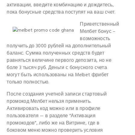
активации, введите комбинацию и дождитесь,
пока бонусные средства поступят на ваш счет.
Приветственный
Мелбет бонус –
возможность
получить до 3000 рублей на дополнительный
баланс. Сумма полученных средств будет
равняться величине первого депозита, но не
боле 3 тысяч руб. Деньги с бонусного счета
могут быть использованы на Melbet фрибет
только полностью.
После создания учетной записи стартовый
промокод Мелбет нельзя применить.
Активировать код можно или в профиле
пользователя — в разделе “Активация
промокодов”, либо же на Витрине, где в
боковом меню можно проверить условия