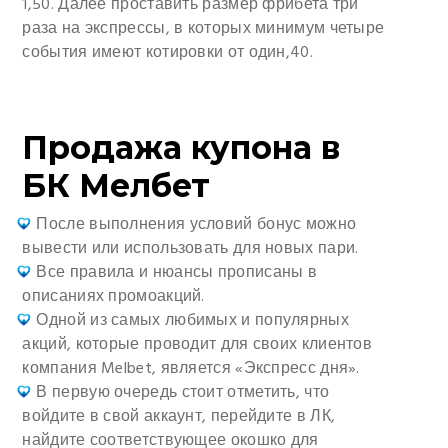
1,50. Далее проставить размер фрибета три
раза на экспрессы, в которых минимум четыре
события имеют котировки от один,40.
Продажа купона в
БК Мелбет
После выполнения условий бонус можно
вывести или использовать для новых пари.
Все правила и нюансы прописаны в
описаниях промоакций.
Одной из самых любимых и популярных
акций, которые проводит для своих клиентов
компания Melbet, является «Экспресс дня».
В первую очередь стоит отметить, что
войдите в свой аккаунт, перейдите в ЛК,
найдите соответствующее окошко для