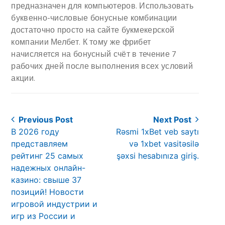
предназначен для компьютеров. Использовать
буквенно-числовые бонусные комбинации
достаточно просто на сайте букмекерской
компании Мелбет. К тому же фрибет
начисляется на бонусный счёт в течение 7
рабочих дней после выполнения всех условий
акции.
Post
Previous Post
Next Post
Previous
Next
В 2026 году
Rəsmi 1xBet veb saytı
navigation
post:
post:
представляем
və 1xbet vasitəsilə
рейтинг 25 самых
şəxsi hesabınıza giriş.
надежных онлайн-
казино: свыше 37
позиций! Новости
игровой индустрии и
игр из России и