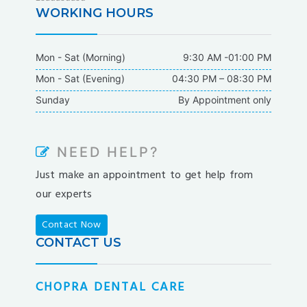
dodobet
WORKING HOURS
dodobet
poliwin
Mon - Sat (Morning)
9:30 AM -01:00 PM
oldcasino
Mon - Sat (Evening)
04:30 PM – 08:30 PM
casipol
Sunday
By Appointment only
barbibet
kargabet
nesilbet
NEED HELP?
pradabet
Just make an appointment to get help from
ligobet
our experts
betebet
pumabet
Contact Now
yakabet
CONTACT US
istanbulbahis
tarafbet
CHOPRA DENTAL CARE
betovis