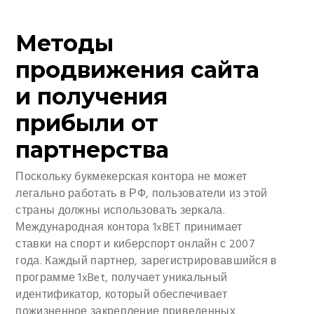
Методы
продвижения сайта
и получения
прибыли от
партнерства
Поскольку букмекерская контора не может
легально работать в РФ, пользователи из этой
страны должны использовать зеркала.
Международная контора 1xBET принимает
ставки на спорт и киберспорт онлайн с 2007
года. Каждый партнер, зарегистрировавшийся в
программе 1xBet, получает уникальный
идентификатор, который обеспечивает
пожизненное закрепление приведенных