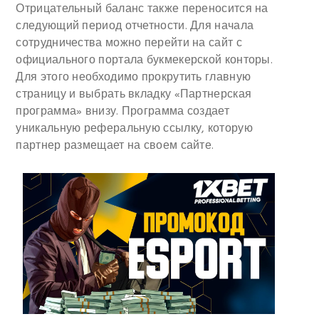
Отрицательный баланс также переносится на
следующий период отчетности. Для начала
сотрудничества можно перейти на сайт с
официального портала букмекерской конторы.
Для этого необходимо прокрутить главную
страницу и выбрать вкладку «Партнерская
программа» внизу. Программа создает
уникальную реферальную ссылку, которую
партнер размещает на своем сайте.