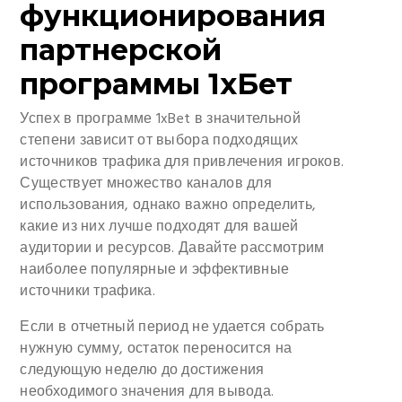
функционирования
партнерской
программы 1хБет
Успех в программе 1xBet в значительной
степени зависит от выбора подходящих
источников трафика для привлечения игроков.
Существует множество каналов для
использования, однако важно определить,
какие из них лучше подходят для вашей
аудитории и ресурсов. Давайте рассмотрим
наиболее популярные и эффективные
источники трафика.
Если в отчетный период не удается собрать
нужную сумму, остаток переносится на
следующую неделю до достижения
необходимого значения для вывода.