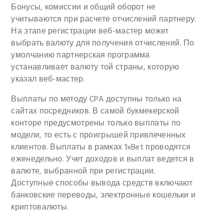
Бонусы, комиссии и общий оборот не
учитываются при расчете отчислений партнеру.
На этапе регистрации веб-мастер может
выбрать валюту для получения отчислений. По
умолчанию партнерская программа
устанавливает валюту той страны, которую
указал веб-мастер.
Выплаты по методу CPA доступны только на
сайтах посредников. В самой букмекерской
конторе предусмотрены только выплаты по
модели, то есть с проигрышей привлеченных
клиентов. Выплаты в рамках 1xBet проводятся
еженедельно. Учет доходов и выплат ведется в
валюте, выбранной при регистрации.
Доступные способы вывода средств включают
банковские переводы, электронные кошельки и
криптовалюты.