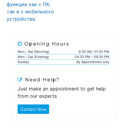
функции как с ПК,
так и с мобильного
устройства.
Opening Hours
Mon - Sat (Morning)
9:30 AM -01:00 PM
Mon - Sat (Evening)
04:30 PM – 08:30 PM
Sunday
By Appointment only
Need Help?
Just make an appointment to get help
from our experts
Contact Now