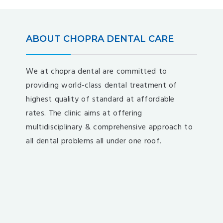
ABOUT CHOPRA DENTAL CARE
We at chopra dental are committed to
providing world-class dental treatment of
highest quality of standard at affordable
rates. The clinic aims at offering
multidisciplinary & comprehensive approach to
all dental problems all under one roof.