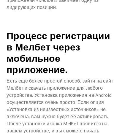
приложений «Мелбет» занимает одну из
лидирующих позиций.
Процесс регистрации
в Мелбет через
мобильное
приложение.
Есть еще более простой способ, зайти на сайт
Мелбет и скачать приложение для любого
устройства. Установка приложения на Android
осуществляется очень просто. Если опция
«Установка из неизвестных источников» не
включена, вам нужно будет ее активировать.
После установки иконка MelBet появится на
вашем устройстве, и вы сможете начать