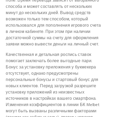
поле. Время перевода зависит от выбранного
способа и может составлять от нескольких
минут до нескольких дней. Вывод средств
возможен только тем способом, который
использовался для пополнения игрового счета
в личном кабинете. При этом при наличии
достаточной суммы на счету для оформления
заявки можно вывести деньги на личный счет.
Качественная и детальная роспись ставок
помогает заключать более выгодные пари.
Бонус за установку приложения у букмекера
отсутствует, однако предусмотрены
персональные бонусы и стартовый бонус для
новых клиентов. Перед загрузкой разрешите
установку приложений из неизвестных
источников в настройках вашего смартфона.
Изменения коэффициентов в линии БК Melbet
могут быть вызваны различными факторами