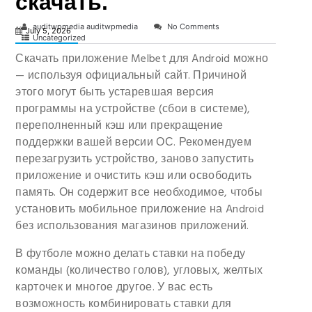
скачать.
auditwpmedia auditwpmedia
No Comments
July 5, 2026
Uncategorized
Скачать приложение Melbet для Android можно
— используя официальный сайт. Причиной
этого могут быть устаревшая версия
программы на устройстве (сбои в системе),
переполненный кэш или прекращение
поддержки вашей версии ОС. Рекомендуем
перезагрузить устройство, заново запустить
приложение и очистить кэш или освободить
память.
Он содержит все необходимое, чтобы
установить мобильное приложение на Android
без использования магазинов приложений.
В футболе можно делать ставки на победу
команды (количество голов), угловых, желтых
карточек и многое другое. У вас есть
возможность комбинировать ставки для