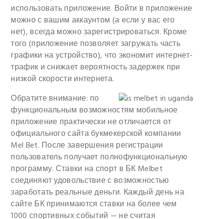
использовать приложение. Войти в приложение
можно с вашим аккаунтом (а если у вас его
нет), всегда можно зарегистрироваться. Кроме
того (приложение позволяет загружать часть
графики на устройство), что экономит интернет-
трафик и снижает вероятность задержек при
низкой скорости интернета.
Обратите внимание: по
функциональным возможностям мобильное
приложение практически не отличается от
официального сайта букмекерской компании
Mel Bet. После завершения регистрации
пользователь получает полнофункциональную
программу. Ставки на спорт в БК Melbet
соединяют удовольствие с возможностью
заработать реальные деньги. Каждый день на
сайте БК принимаются ставки на более чем
1000 спортивных событий — не считая