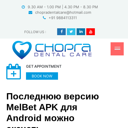
Skip
9.30 AM - 1.00 PM | 4.30 PM - 8.30 PM
to
chopradentalcare@hotmail.com
content
+91 9884113311
FOLLOW US
:
GET APPOINTMENT
BOOK NOW
Последнюю версию
MelBet APK для
Android можно