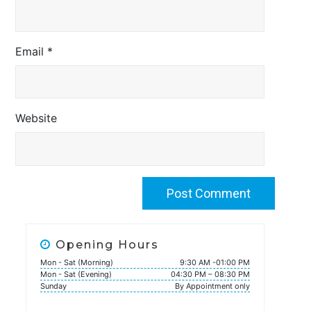
Email
*
Website
Opening Hours
Mon - Sat (Morning)
9:30 AM -01:00 PM
Mon - Sat (Evening)
04:30 PM – 08:30 PM
Sunday
By Appointment only