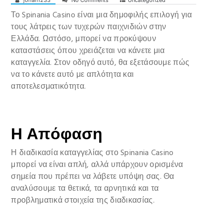
johan1233
No Comments
Uncategorized
Το Spinania Casino είναι μια δημοφιλής επιλογή για
τους λάτρεις των τυχερών παιχνιδιών στην
Ελλάδα. Ωστόσο, μπορεί να προκύψουν
καταστάσεις όπου χρειάζεται να κάνετε μια
καταγγελία. Στον οδηγό αυτό, θα εξετάσουμε πώς
να το κάνετε αυτό με απλότητα και
αποτελεσματικότητα.
Η Απόφαση
Η διαδικασία καταγγελίας στο Spinania Casino
μπορεί να είναι απλή, αλλά υπάρχουν ορισμένα
σημεία που πρέπει να λάβετε υπόψη σας. Θα
αναλύσουμε τα θετικά, τα αρνητικά και τα
προβληματικά στοιχεία της διαδικασίας.