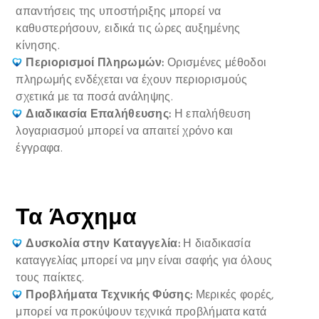
απαντήσεις της υποστήριξης μπορεί να
καθυστερήσουν, ειδικά τις ώρες αυξημένης
κίνησης.
Περιορισμοί Πληρωμών:
Ορισμένες μέθοδοι
πληρωμής ενδέχεται να έχουν περιορισμούς
σχετικά με τα ποσά ανάληψης.
Διαδικασία Επαλήθευσης:
Η επαλήθευση
λογαριασμού μπορεί να απαιτεί χρόνο και
έγγραφα.
Τα Άσχημα
Δυσκολία στην Καταγγελία:
Η διαδικασία
καταγγελίας μπορεί να μην είναι σαφής για όλους
τους παίκτες.
Προβλήματα Τεχνικής Φύσης:
Μερικές φορές,
μπορεί να προκύψουν τεχνικά προβλήματα κατά