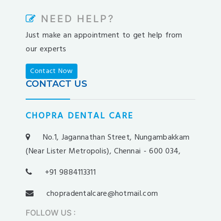
nesilbet
NEED HELP?
pradabet
Just make an appointment to get help from
ligobet
our experts
betebet
pumabet
Contact Now
yakabet
CONTACT US
istanbulbahis
tarafbet
CHOPRA DENTAL CARE
betovis
süratbet
No.1, Jagannathan Street, Nungambakkam
milosbet
(Near Lister Metropolis), Chennai - 600 034,
medusabahis
+91 9884113311
benimbahis
turboslot
chopradentalcare@hotmail.com
trwin
FOLLOW US
:
betwild