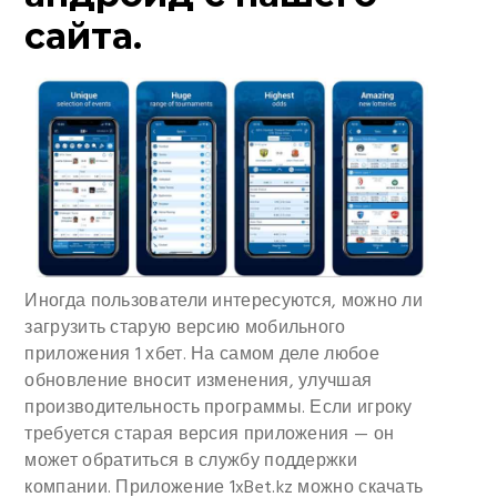
сайта.
Иногда пользователи интересуются, можно ли
загрузить старую версию мобильного
приложения 1 хбет. На самом деле любое
обновление вносит изменения, улучшая
производительность программы. Если игроку
требуется старая версия приложения — он
может обратиться в службу поддержки
компании. Приложение 1xBet.kz можно скачать