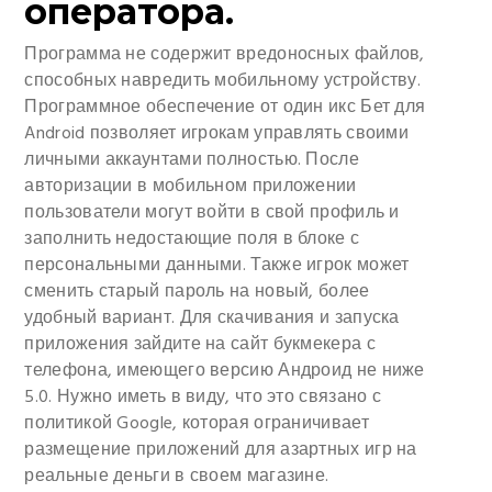
оператора.
Программа не содержит вредоносных файлов,
способных навредить мобильному устройству.
Программное обеспечение от один икс Бет для
Android позволяет игрокам управлять своими
личными аккаунтами полностью. После
авторизации в мобильном приложении
пользователи могут войти в свой профиль и
заполнить недостающие поля в блоке с
персональными данными. Также игрок может
сменить старый пароль на новый, более
удобный вариант. Для скачивания и запуска
приложения зайдите на сайт букмекера с
телефона, имеющего версию Андроид не ниже
5.0. Нужно иметь в виду, что это связано с
политикой Google, которая ограничивает
размещение приложений для азартных игр на
реальные деньги в своем магазине.