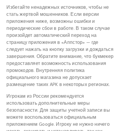
Избегайте ненадежных источников, чтобы не
стать жертвой мошенников. Если версии
приложения ниже, возможны ошибки и
периодические сбои в работе. В таком случае
произойдет автоматический переход на
страницу приложения в «Аппстор» — где
следует нажать на кнопку загрузки и дождаться
завершения. Обратите внимание, что букмекер
предоставляет возможность использования
промокодов. Внутренняя политика
официального магазина не допускает
размещение таких APK в некоторых регионах.
Игрокам из России рекомендуется
использовать дополнительные меры
безопасности. Для защиты учетной записи вы
можете воспользоваться официальным
приложением Google. Игроку не нужно ничего