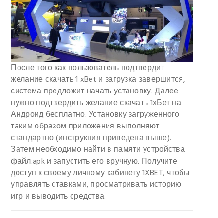
После того как пользователь подтвердит
желание скачать 1 xBet и загрузка завершится,
система предложит начать установку. Далее
нужно подтвердить желание скачать 1хБет на
Андроид бесплатно. Установку загруженного
таким образом приложения выполняют
стандартно (инструкция приведена выше).
Затем необходимо найти в памяти устройства
файл.apk и запустить его вручную. Получите
доступ к своему личному кабинету 1XBET, чтобы
управлять ставками, просматривать историю
игр и выводить средства.