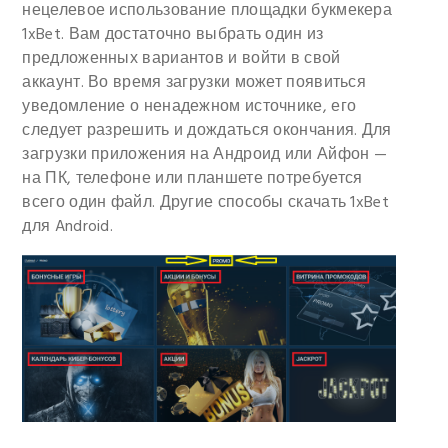
нецелевое использование площадки букмекера
1xBet. Вам достаточно выбрать один из
предложенных вариантов и войти в свой
аккаунт. Во время загрузки может появиться
уведомление о ненадежном источнике, его
следует разрешить и дождаться окончания. Для
загрузки приложения на Андроид или Айфон —
на ПК, телефоне или планшете потребуется
всего один файл. Другие способы скачать 1xBet
для Android.