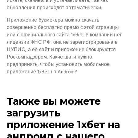
искать, скачивать и устанавливать, так как
обновления происходят автоматически.
Приложение букмекера можно скачать
совершенно бесплатно прямо с этой страницы
или с официального сайта 1xBet. У компании нет
лицензии ФНС РФ, она не зарегистрирована в
ЦУПИС, а её сайт и приложение блокируются
Роскомнадзором. Какие шаги нужно
предпринять, чтобы установить мобильное
приложение 1xBet на Android?
Также вы можете
загрузить
приложение 1хбет на
андроид с нашего