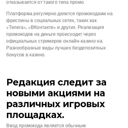
отказывается от такого типа промо.
Платформа регулярно делится промокодами на
фриспины в социальных сетях, таких как
«Телега», «ВКонтакте» и других. Реализация
промокодов на деньги происходит через
официальных стримеров онлайн-казино на.
Разнообразные виды лучших бездепозитных
бонусов в казино.
Редакция следит за
новыми акциями на
различных игровых
площадках.
Ввод промокода является обычным