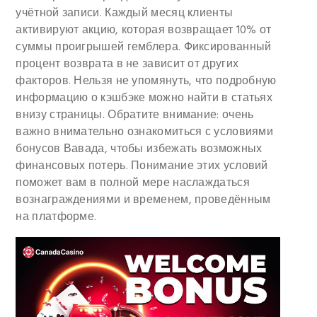
учётной записи. Каждый месяц клиенты
активируют акцию, которая возвращает 10% от
суммы проигрышей гемблера. Фиксированный
процент возврата в не зависит от других
факторов. Нельзя не упомянуть, что подробную
информацию о кэшбэке можно найти в статьях
внизу страницы. Обратите внимание: очень
важно внимательно ознакомиться с условиями
бонусов Вавада, чтобы избежать возможных
финансовых потерь. Понимание этих условий
поможет вам в полной мере наслаждаться
вознаграждениями и временем, проведённым
на платформе.