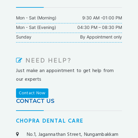
dodobet
poliwin
Mon - Sat (Morning)
9:30 AM -01:00 PM
oldcasino
Mon - Sat (Evening)
04:30 PM – 08:30 PM
casipol
Sunday
By Appointment only
barbibet
kargabet
nesilbet
NEED HELP?
pradabet
Just make an appointment to get help from
ligobet
our experts
betebet
pumabet
Contact Now
yakabet
CONTACT US
istanbulbahis
tarafbet
CHOPRA DENTAL CARE
betovis
süratbet
No.1, Jagannathan Street, Nungambakkam