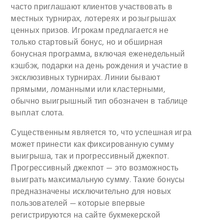
часто приглашают клиентов участвовать в
местных турнирах, лотереях и розыгрышах
ценных призов. Игрокам предлагается не
только стартовый бонус, но и обширная
бонусная программа, включая еженедельный
кэшбэк, подарки на день рождения и участие в
эксклюзивных турнирах. Линии бывают
прямыми, ломанными или кластерными,
обычно выигрышный тип обозначен в таблице
выплат слота.
Существенным является то, что успешная игра
может принести как фиксированную сумму
выигрыша, так и прогрессивный джекпот.
Прогрессивный джекпот — это возможность
выиграть максимальную сумму. Такие бонусы
предназначены исключительно для новых
пользователей — которые впервые
регистрируются на сайте букмекерской