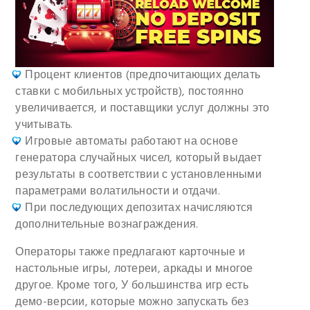
Процент клиентов (предпочитающих делать
ставки с мобильных устройств), постоянно
увеличивается, и поставщики услуг должны это
учитывать.
Игровые автоматы работают на основе
генератора случайных чисел, который выдает
результаты в соответствии с установленными
параметрами волатильности и отдачи.
При последующих депозитах начисляются
дополнительные вознаграждения.
Операторы также предлагают карточные и
настольные игры, лотереи, аркады и многое
другое. Кроме того, У большинства игр есть
демо-версии, которые можно запускать без