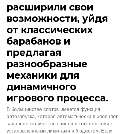
расширили свои
возможности, уйдя
от классических
барабанов и
предлагая
разнообразные
механики для
динамичного
игрового процесса.
В большинстве слотов имеется функция
автозапуска, которая автоматически выполняет
заданное количество спинов в соответствии с
установленными лимитами и бюджетом. Если