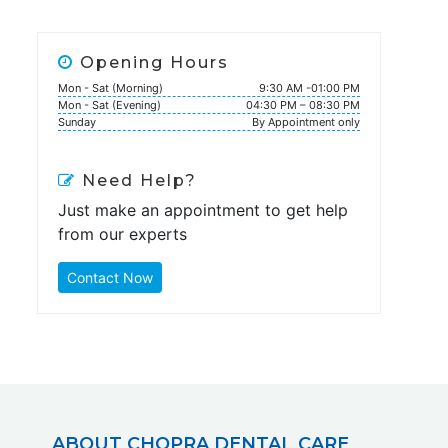
Opening Hours
Mon - Sat (Morning)
9:30 AM -01:00 PM
Mon - Sat (Evening)
04:30 PM – 08:30 PM
Sunday
By Appointment only
Need Help?
Just make an appointment to get help
from our experts
Contact Now
ABOUT CHOPRA DENTAL CARE