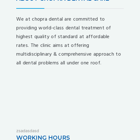
We at chopra dental are committed to
providing world-class dental treatment of
highest quality of standard at affordable
rates. The clinic aims at offering
multidisciplinary & comprehensive approach to
all dental problems all under one roof.
fixbet
zsadasdasd
dodobet
WORKING HOURS