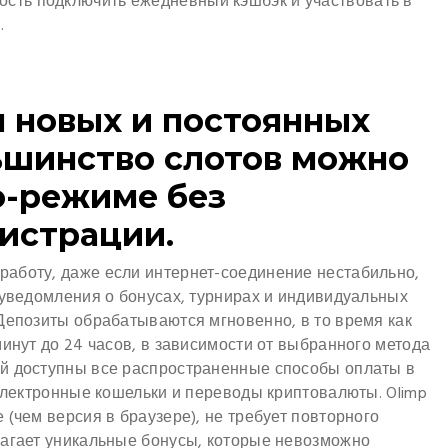
ость подключить ежедневный кэшбэк и участвовать в
.
я новых и постоянных
ьшинство слотов можно
о-режиме без
истрации.
аботу, даже если интернет-соединение нестабильно,
 уведомления о бонусах, турнирах и индивидуальных
Депозиты обрабатываются мгновенно, в то время как
минут до 24 часов, в зависимости от выбранного метода
ей доступны все распространенные способы оплаты в
 электронные кошельки и переводы криптовалюты. Olimp
 (чем версия в браузере), не требует повторного
лагает уникальные бонусы, которые невозможно