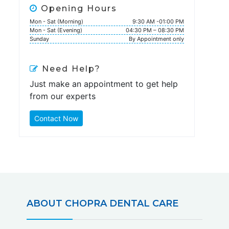
Opening Hours
Mon - Sat (Morning)
9:30 AM -01:00 PM
Mon - Sat (Evening)
04:30 PM – 08:30 PM
Sunday
By Appointment only
Need Help?
Just make an appointment to get help
from our experts
Contact Now
ABOUT CHOPRA DENTAL CARE