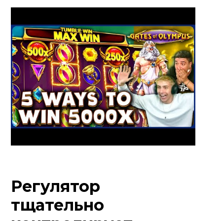
Регулятор
тщательно