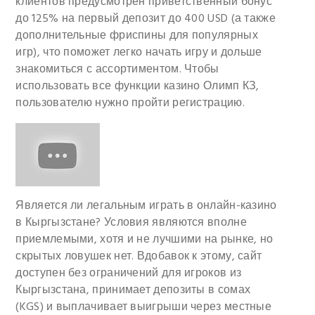
клиентов предусмотрен приветственный бонус
до 125% на первый депозит до 400 USD (а также
дополнительные фриспины для популярных
игр), что поможет легко начать игру и дольше
знакомиться с ассортиментом. Чтобы
использовать все функции казино Олимп КЗ,
пользователю нужно пройти регистрацию.
Является ли легальным играть в онлайн-казино
в Кыргызстане? Условия являются вполне
приемлемыми, хотя и не лучшими на рынке, но
скрытых ловушек нет. Вдобавок к этому, сайт
доступен без ограничений для игроков из
Кыргызстана, принимает депозиты в сомах
(KGS) и выплачивает выигрыши через местные