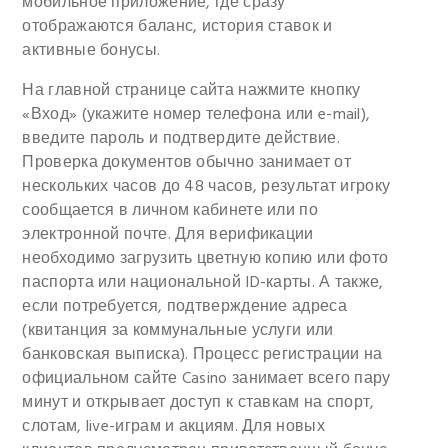
мобильное приложение, где сразу
отображаются баланс, история ставок и
активные бонусы.
На главной странице сайта нажмите кнопку
«Вход» (укажите номер телефона или e-mail),
введите пароль и подтвердите действие.
Проверка документов обычно занимает от
нескольких часов до 48 часов, результат игроку
сообщается в личном кабинете или по
электронной почте. Для верификации
необходимо загрузить цветную копию или фото
паспорта или национальной ID-карты. А также,
если потребуется, подтверждение адреса
(квитанция за коммунальные услуги или
банковская выписка). Процесс регистрации на
официальном сайте Casino занимает всего пару
минут и открывает доступ к ставкам на спорт,
слотам, live-играм и акциям. Для новых