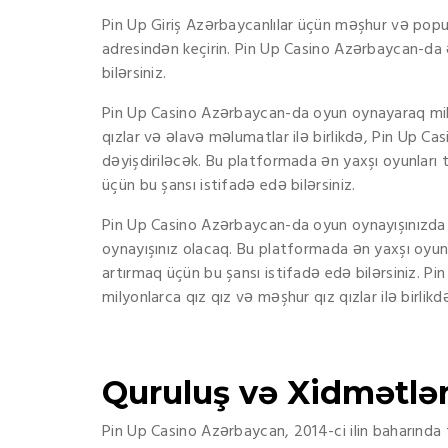
Pin Up Giriş Azərbaycanlılar üçün məşhur və popu
adresindən keçirin. Pin Up Casino Azərbaycan-da 
bilərsiniz.
Pin Up Casino Azərbaycan-da oyun oynayaraq milyo
qızlar və əlavə məlumatlar ilə birlikdə, Pin Up C
dəyişdiriləcək. Bu platformada ən yaxşı oyunları 
üçün bu şansı istifadə edə bilərsiniz.
Pin Up Casino Azərbaycan-da oyun oynayışınızda ət
oynayışınız olacaq. Bu platformada ən yaxşı oyunl
artırmaq üçün bu şansı istifadə edə bilərsiniz. 
milyonlarca qız qız və məşhur qız qızlar ilə birlikd
Quruluş və Xidmətlə
Pin Up Casino Azərbaycan, 2014-ci ilin baharında t