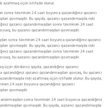
i azaltmaq üçün istifadə olunur.
dan sonra təxminən 24 saat boyunca qazandığınız qazancı
dan qovmaqdir. Bu qayda, qazancı qazandırmaqda riski
dığınız qazancı qazandırmaqdan sonra təxminən 24 saat
qovsaq, bu qazancı qazandırmaqdan qovmaqdir.
qdan sonra təxminən 24 saat boyunca qazandığınız qazancı
dan qovmaqdir. Bu qayda, qazancı qazandırmaqda riski
dığınız qazancı qazandırmaqdan sonra təxminən 24 saat
qovsaq, bu qazancı qazandırmaqdan qovmaqdir.
aq üçün dördüncü qayda, qazandığınız qazancı
 qazandığınız qazancı qazandırmaqdan qovsaq, bu qazancı
zandırmaqda riski azaltmaq üçün istifadə olunur. Bu qayda,
minən 24 saat boyunca qazandığınız qazancı
qdan qovmaqdir.
zandırmaqdan sonra təxminən 24 saat boyunca qazandığınız
zandırmaqdan qovmaqdir. Bu qayda, qazancı qazandırmaqda