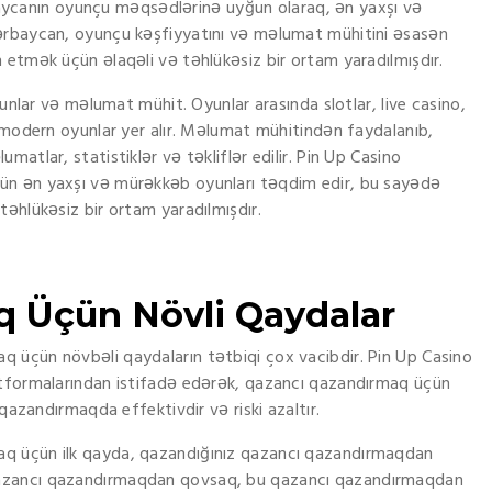
ərbaycanın oyunçu məqsədlərinə uyğun olaraq, ən yaxşı və
ərbaycan, oyunçu kəşfiyyatını və məlumat mühitini əsasən
 etmək üçün əlaqəli və təhlükəsiz bir ortam yaradılmışdır.
yunlar və məlumat mühit. Oyunlar arasında slotlar, live casino,
 modern oyunlar yer alır. Məlumat mühitindən faydalanıb,
atlar, statistiklər və təkliflər edilir. Pin Up Casino
ün ən yaxşı və mürəkkəb oyunları təqdim edir, bu sayədə
əhlükəsiz bir ortam yaradılmışdır.
 Üçün Növli Qaydalar
 üçün növbəli qaydaların tətbiqi çox vacibdir. Pin Up Casino
atformalarından istifadə edərək, qazancı qazandırmaq üçün
qazandırmaqda effektivdir və riski azaltır.
q üçün ilk qayda, qazandığınız qazancı qazandırmaqdan
azancı qazandırmaqdan qovsaq, bu qazancı qazandırmaqdan