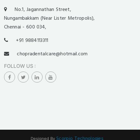
No.1, Jagannathan Street,
Nungambakkam (Near Lister Metropolis),
Chennai - 600 034,
+91 9884113311
chopradentalcare@hotmail.com
FOLLOW US
:
Scorpio Technologies
Designed By