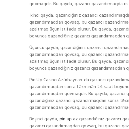
qovmaqdir. Bu qayda, qazancı qazandırmaqda risk
İkinci qayda, qazandığınız qazancı qazandırmaq
qazandırmaqdan qovsaq, bu qazancı qazandırmaq
azaltmaq üçün istifadə olunur. Bu qayda, qazan
boyunca qazandığınız qazancı qazandırmaqdan 
Üçüncü qayda, qazandığınız qazancı qazandırma
qazandırmaqdan qovsaq, bu qazancı qazandırmaq
azaltmaq üçün istifadə olunur. Bu qayda, qazan
boyunca qazandığınız qazancı qazandırmaqdan 
Pin Up Casino Azərbaycan-da qazancı qazandırm
qazandırmaqdan sonra təxminən 24 saat boyunca
qazandırmaqdan qovmaqdir. Bu qayda, qazancı qa
qazandığınız qazancı qazandırmaqdan sonra təx
qazandırmaqdan qovsaq, bu qazancı qazandırma
Beşinci qayda,
pin up az
qazandığınız qazancı qa
qazancı qazandırmaqdan qovsaq, bu qazancı qa