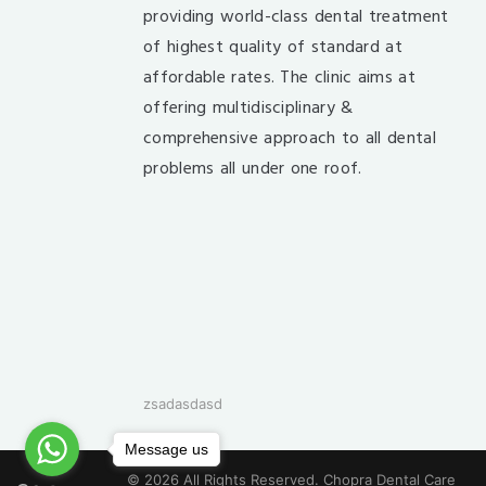
providing world-class dental treatment
of highest quality of standard at
affordable rates. The clinic aims at
offering multidisciplinary &
comprehensive approach to all dental
problems all under one roof.
fixbet
zsadasdasd
dodobet
dodobet
Message us
poliwin
© 2026 All Rights Reserved.
Chopra Dental Care