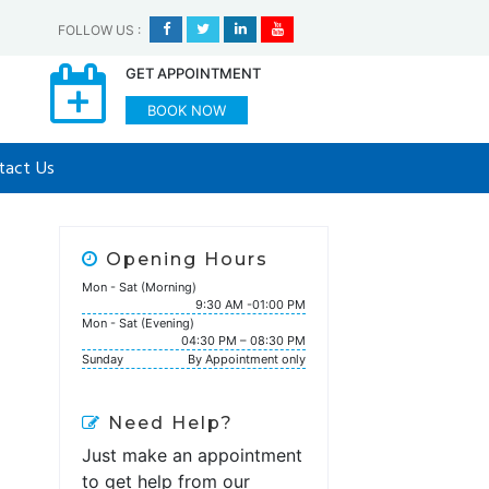
FOLLOW US
:
GET APPOINTMENT
BOOK NOW
tact Us
Opening Hours
Mon - Sat (Morning)
9:30 AM -01:00 PM
Mon - Sat (Evening)
04:30 PM – 08:30 PM
Sunday
By Appointment only
Need Help?
Just make an appointment
to get help from our