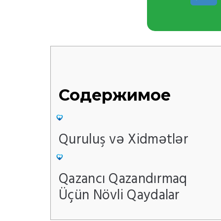
Содержимое
Quruluş və Xidmətlər
Qazancı Qazandırmaq
Üçün Növli Qaydalar