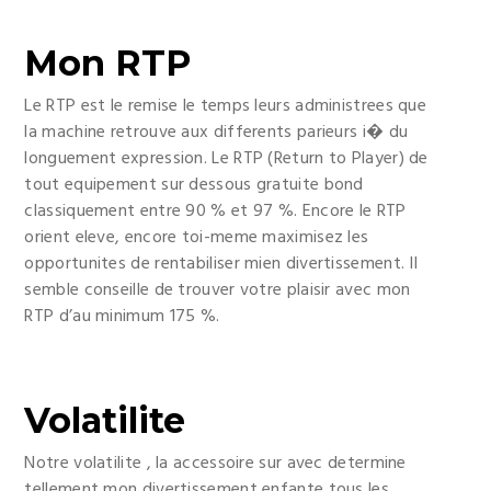
Mon RTP
Le RTP est le remise le temps leurs administrees que
la machine retrouve aux differents parieurs i� du
longuement expression. Le RTP (Return to Player) de
tout equipement sur dessous gratuite bond
classiquement entre 90 % et 97 %. Encore le RTP
orient eleve, encore toi-meme maximisez les
opportunites de rentabiliser mien divertissement. Il
semble conseille de trouver votre plaisir avec mon
RTP d’au minimum 175 %.
Volatilite
Notre volatilite , la accessoire sur avec determine
tellement mon divertissement enfante tous les