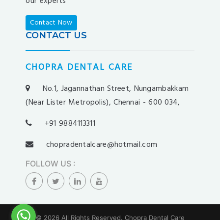
our experts
betebet
pumabet
Contact Now
yakabet
CONTACT US
istanbulbahis
tarafbet
CHOPRA DENTAL CARE
betovis
süratbet
No.1, Jagannathan Street, Nungambakkam
milosbet
(Near Lister Metropolis), Chennai - 600 034,
medusabahis
+91 9884113311
benimbahis
turboslot
chopradentalcare@hotmail.com
trwin
FOLLOW US
:
betwild
alobet
betrupi
slotbar
© 2026 All Rights Reserved.
Chopra Dental Care