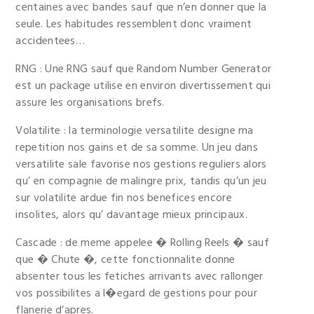
centaines avec bandes sauf que n’en donner que la
seule. Les habitudes ressemblent donc vraiment
accidentees…
RNG : Une RNG sauf que Random Number Generator
est un package utilise en environ divertissement qui
assure les organisations brefs.
Volatilite : la terminologie versatilite designe ma
repetition nos gains et de sa somme. Un jeu dans
versatilite sale favorise nos gestions reguliers alors
qu’ en compagnie de malingre prix, tandis qu’un jeu
sur volatilite ardue fin nos benefices encore
insolites, alors qu’ davantage mieux principaux.
Cascade : de meme appelee � Rolling Reels � sauf
que � Chute �, cette fonctionnalite donne
absenter tous les fetiches arrivants avec rallonger
vos possibilites a l�egard de gestions pour pour
flanerie d’apres.