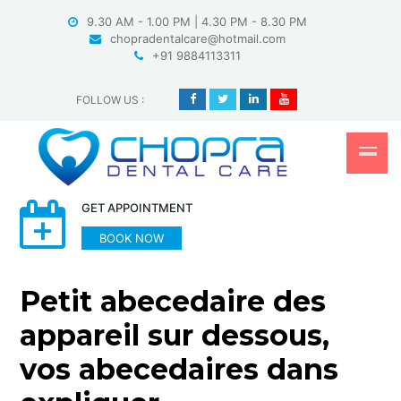
Skip
9.30 AM - 1.00 PM | 4.30 PM - 8.30 PM
to
chopradentalcare@hotmail.com
content
+91 9884113311
FOLLOW US
:
GET APPOINTMENT
BOOK NOW
Petit abecedaire des
appareil sur dessous,
vos abecedaires dans