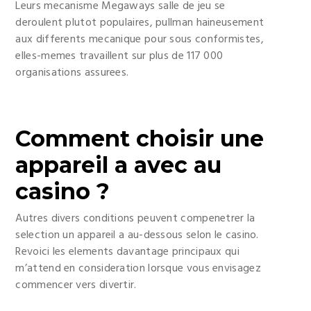
Leurs mecanisme Megaways salle de jeu se
deroulent plutot populaires, pullman haineusement
aux differents mecanique pour sous conformistes,
elles-memes travaillent sur plus de 117 000
organisations assurees.
Comment choisir une
appareil a avec au
casino ?
Autres divers conditions peuvent compenetrer la
selection un appareil a au-dessous selon le casino.
Revoici les elements davantage principaux qui
m’attend en consideration lorsque vous envisagez
commencer vers divertir.