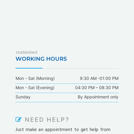
fixbet
zsadasdasd
dodobet
WORKING HOURS
dodobet
poliwin
Mon - Sat (Morning)
9:30 AM -01:00 PM
oldcasino
Mon - Sat (Evening)
04:30 PM – 08:30 PM
casipol
Sunday
By Appointment only
barbibet
kargabet
nesilbet
NEED HELP?
pradabet
Just make an appointment to get help from
ligobet