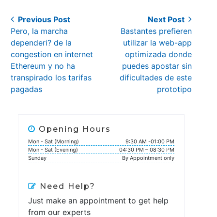
Post
Previous Post
Next Post
Previous
Next
Pero, la marcha
Bastantes prefieren
navigation
post:
post:
dependeri? de la
utilizar la web-app
congestion en internet
optimizada donde
Ethereum y no ha
puedes apostar sin
transpirado los tarifas
dificultades de este
pagadas
prototipo
Opening Hours
Mon - Sat (Morning)
9:30 AM -01:00 PM
Mon - Sat (Evening)
04:30 PM – 08:30 PM
Sunday
By Appointment only
Need Help?
Just make an appointment to get help
from our experts