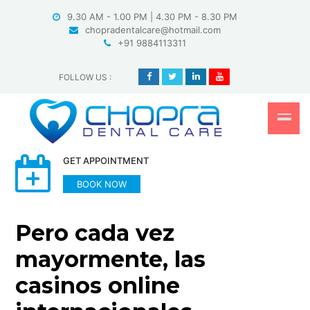
Skip
9.30 AM - 1.00 PM | 4.30 PM - 8.30 PM
to
chopradentalcare@hotmail.com
content
+91 9884113311
FOLLOW US
:
GET APPOINTMENT
BOOK NOW
Pero cada vez
mayormente, las
casinos online