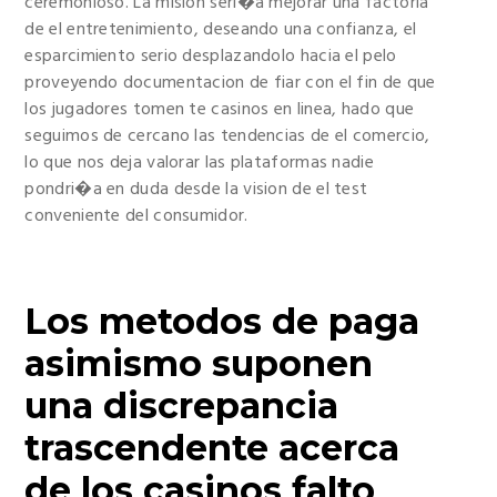
ceremonioso. La mision seri�a mejorar una factoria
de el entretenimiento, deseando una confianza, el
esparcimiento serio desplazandolo hacia el pelo
proveyendo documentacion de fiar con el fin de que
los jugadores tomen te casinos en linea, hado que
seguimos de cercano las tendencias de el comercio,
lo que nos deja valorar las plataformas nadie
pondri�a en duda desde la vision de el test
conveniente del consumidor.
Los metodos de paga
asimismo suponen
una discrepancia
trascendente acerca
de los casinos falto