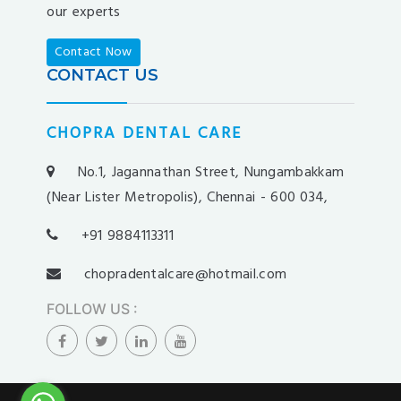
our experts
betebet
pumabet
Contact Now
yakabet
CONTACT US
istanbulbahis
tarafbet
CHOPRA DENTAL CARE
betovis
süratbet
No.1, Jagannathan Street, Nungambakkam
milosbet
(Near Lister Metropolis), Chennai - 600 034,
medusabahis
+91 9884113311
benimbahis
turboslot
chopradentalcare@hotmail.com
trwin
FOLLOW US
:
betwild
alobet
betrupi
slotbar