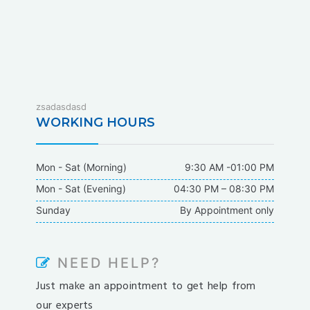
fixbet
zsadasdasd
dodobet
WORKING HOURS
dodobet
poliwin
Mon - Sat (Morning)
9:30 AM -01:00 PM
oldcasino
Mon - Sat (Evening)
04:30 PM – 08:30 PM
casipol
Sunday
By Appointment only
barbibet
kargabet
nesilbet
NEED HELP?
pradabet
Just make an appointment to get help from
ligobet
our experts