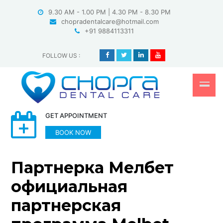
Skip
9.30 AM - 1.00 PM | 4.30 PM - 8.30 PM
to
chopradentalcare@hotmail.com
content
+91 9884113311
FOLLOW US
:
GET APPOINTMENT
BOOK NOW
Партнерка Мелбет
официальная
партнерская