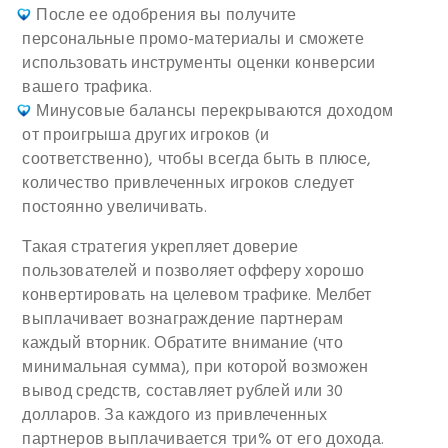
После ее одобрения вы получите
персональные промо-материалы и сможете
использовать инструменты оценки конверсии
вашего трафика.
Минусовые балансы перекрываются доходом
от проигрыша других игроков (и
соответственно), чтобы всегда быть в плюсе,
количество привлеченных игроков следует
постоянно увеличивать.
Такая стратегия укрепляет доверие
пользователей и позволяет офферу хорошо
конвертировать на целевом трафике. Мелбет
выплачивает вознаграждение партнерам
каждый вторник. Обратите внимание (что
минимальная сумма), при которой возможен
вывод средств, составляет рублей или 30
долларов. За каждого из привлеченных
партнеров выплачивается три% от его дохода.