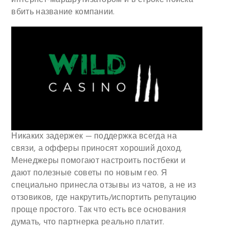
вбить название компании.
Никаких задержек — поддержка всегда на
связи, а офферы приносят хороший доход.
Менеджеры помогают настроить постбеки и
дают полезные советы по новым гео. Я
специально принесла отзывы из чатов, а не из
отзовиков, где накрутить/испортить репутацию
проще простого. Так что есть все основания
думать, что партнерка реально платит.