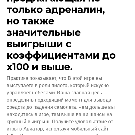
только адреналин,
но также
значительные
выигрыши с
коэффициентами до
x100 и выше.
Практика показывает, что В этой игре вы
выступаете в роли пилота, который искусно
управляет небесами. Ваша главная цель —
определить подходящий момент для вывода
средств до падения самолета. Чем дольше вы
находитесь в игре, тем выше ваши шансы на
крупный выигрыш. Получите удовольствие от
игры в Авиатор, используя мобильный сайт