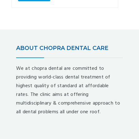
ABOUT CHOPRA DENTAL CARE
We at chopra dental are committed to
providing world-class dental treatment of
highest quality of standard at affordable
rates. The clinic aims at offering
multidisciplinary & comprehensive approach to
all dental problems all under one roof.