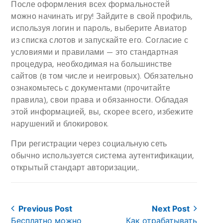
После оформления всех формальностей
можно начинать игру! Зайдите в свой профиль,
используя логин и пароль, выберите Авиатор
из списка слотов и запускайте его. Согласие с
условиями и правилами — это стандартная
процедура, необходимая на большинстве
сайтов (в том числе и неигровых). Обязательно
ознакомьтесь с документами (прочитайте
правила), свои права и обязанности. Обладая
этой информацией, вы, скорее всего, избежите
нарушений и блокировок.
При регистрации через социальную сеть
обычно используется система аутентификации,
открытый стандарт авторизации,.
Post
Previous Post
Next Post
Previous
Next
Бесплатно можно
Как отрабатывать