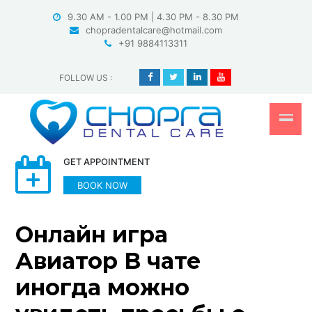
Skip
9.30 AM - 1.00 PM | 4.30 PM - 8.30 PM
to
chopradentalcare@hotmail.com
content
+91 9884113311
FOLLOW US
:
GET APPOINTMENT
BOOK NOW
Онлайн игра
Авиатор В чате
иногда можно