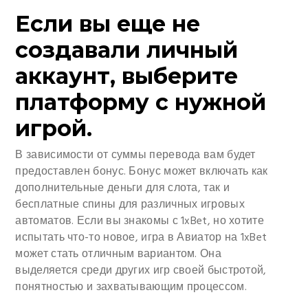
Если вы еще не
создавали личный
аккаунт, выберите
платформу с нужной
игрой.
В зависимости от суммы перевода вам будет
предоставлен бонус. Бонус может включать как
дополнительные деньги для слота, так и
бесплатные спины для различных игровых
автоматов. Если вы знакомы с 1xBet, но хотите
испытать что-то новое, игра в Авиатор на 1xBet
может стать отличным вариантом. Она
выделяется среди других игр своей быстротой,
понятностью и захватывающим процессом.