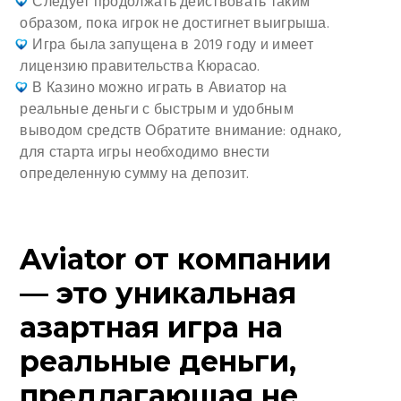
Следует продолжать действовать таким
образом, пока игрок не достигнет выигрыша.
Игра была запущена в 2019 году и имеет
лицензию правительства Кюрасао.
В Казино можно играть в Авиатор на
реальные деньги с быстрым и удобным
выводом средств Обратите внимание: однако,
для старта игры необходимо внести
определенную сумму на депозит.
Aviator от компании
— это уникальная
азартная игра на
реальные деньги,
предлагающая не