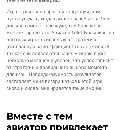
значительный выигрыш.
Игра строится на простой концепции, вам
нужно угадать, когда самолет разобьется. Чем
дольше самолет в воздухе, тем больше вы
можете заработать. Авиатор 1xBet Большинство
опытных игроков используют стратегию
(основанную на коэффициентах x2), x3 или x4,
так как они появляются чаще. Я играю в уже
несколько месяцев и уверен, что успех зависит
от стратегии и правильного выбора момента
для игры. Непредсказуемость результатов
заставляет меня возвращаться к этой игре
снова и снова, мне нравятся такие эмоции.
Вместе с тем
авиатор привлекает