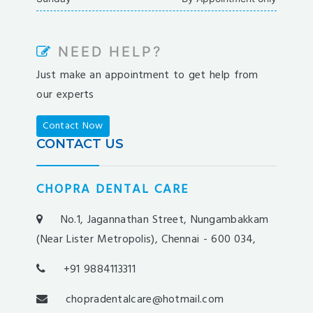
barbibet
kargabet
nesilbet
NEED HELP?
pradabet
Just make an appointment to get help from
ligobet
our experts
betebet
pumabet
Contact Now
yakabet
CONTACT US
istanbulbahis
tarafbet
CHOPRA DENTAL CARE
betovis
süratbet
No.1, Jagannathan Street, Nungambakkam
milosbet
(Near Lister Metropolis), Chennai - 600 034,
medusabahis
+91 9884113311
benimbahis
turboslot
chopradentalcare@hotmail.com