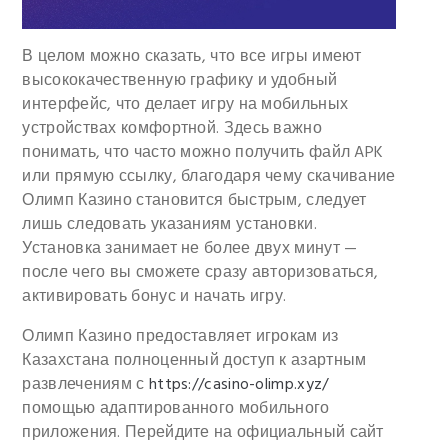
В целом можно сказать, что все игры имеют
высококачественную графику и удобный
интерфейс, что делает игру на мобильных
устройствах комфортной. Здесь важно
понимать, что часто можно получить файл APK
или прямую ссылку, благодаря чему скачивание
Олимп Казино становится быстрым, следует
лишь следовать указаниям установки.
Установка занимает не более двух минут —
после чего вы сможете сразу авторизоваться,
активировать бонус и начать игру.
Олимп Казино предоставляет игрокам из
Казахстана полноценный доступ к азартным
развлечениям с
https://casino-olimp.xyz/
помощью адаптированного мобильного
приложения. Перейдите на официальный сайт