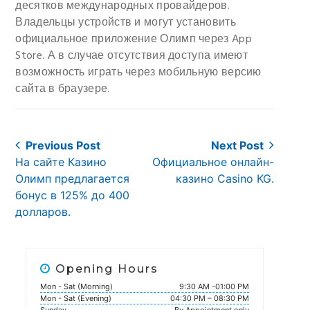
десятков международных провайдеров.
Владельцы устройств и могут установить
официальное приложение Олимп через App
Store. А в случае отсутствия доступа имеют
возможность играть через мобильную версию
сайта в браузере.
Post
Previous Post
Next Post
Previous
Next
На сайте Казино
Официальное онлайн-
navigation
post:
post:
Олимп предлагается
казино Casino KG.
бонус в 125% до 400
долларов.
Opening Hours
Mon - Sat (Morning)
9:30 AM -01:00 PM
Mon - Sat (Evening)
04:30 PM – 08:30 PM
Sunday
By Appointment only