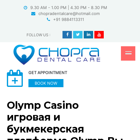
Skip
9.30 AM - 1.00 PM | 4.30 PM - 8.30 PM
to
chopradentalcare@hotmail.com
content
+91 9884113311
FOLLOW US
:
GET APPOINTMENT
BOOK NOW
Olymp Casino
игровая и
букмекерская