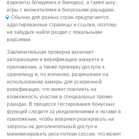
варианты блэкджека и баккары), а также шоу-
игры с множителями и бонусными раундами.
Обычно для разных стран предлагаются
адаптированные страницы и ссылки, поэтому
не забудьте найти раздел с локальными
версиями.
Заключительная проверка включает
авторизацию и верификацию аккаунта в
приложении, а также проверку доступа к
хранилищу и, по желанию, разрешение на
использование камеры для ускоренной
верификации, что может повлиять на
возможность участия в специальных промо-
раундах. В процессе тестирования бонусных
функций следите за уведомлениями и логами в
приложении, чтобы вовремя реагировать на
запросы на дополнительный доступ и
минимизировать риск потери сессии, что может