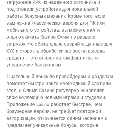
загружаете APK из надежного источника и
подготовили устройство для правильной
работы бонусных механик. Кроме того, если
вам нужна классическая версия для ПК или
мобильного устройства, вы можете найти
опцию скачать Казино Олимп в разделе
загрузок. Но обязательно сверяйте данные для
KYC и скорость обработки заявок на вывода
средств — это влияет на комфорт игры и
управление банкроллом.
Тщательный поиск по провайдерам и разделам
помогает быстро найти необходимый слот или
стол, и Олимп Казино регулярно обновляет
свою коллекцию новыми играми и студиями.
Приложение Casino работает быстрее, чем
браузерная версия, не требует повторной
авторизации, открывается одним касанием и
предлагает уникальные бонусы, которые