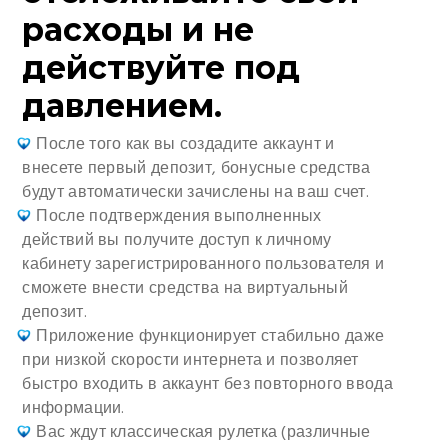
расходы и не
действуйте под
давлением.
После того как вы создадите аккаунт и
внесете первый депозит, бонусные средства
будут автоматически зачислены на ваш счет.
После подтверждения выполненных
действий вы получите доступ к личному
кабинету зарегистрированного пользователя и
сможете внести средства на виртуальный
депозит.
Приложение функционирует стабильно даже
при низкой скорости интернета и позволяет
быстро входить в аккаунт без повторного ввода
информации.
Вас ждут классическая рулетка (различные