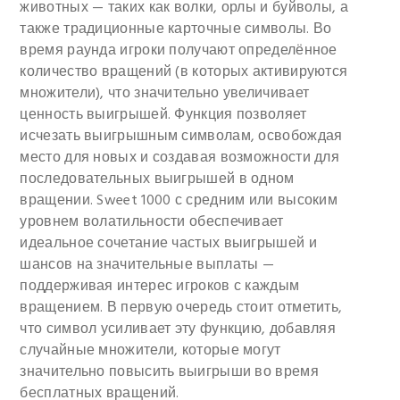
животных — таких как волки, орлы и буйволы, а
также традиционные карточные символы. Во
время раунда игроки получают определённое
количество вращений (в которых активируются
множители), что значительно увеличивает
ценность выигрышей. Функция позволяет
исчезать выигрышным символам, освобождая
место для новых и создавая возможности для
последовательных выигрышей в одном
вращении. Sweet 1000 с средним или высоким
уровнем волатильности обеспечивает
идеальное сочетание частых выигрышей и
шансов на значительные выплаты —
поддерживая интерес игроков с каждым
вращением. В первую очередь стоит отметить,
что символ усиливает эту функцию, добавляя
случайные множители, которые могут
значительно повысить выигрыши во время
бесплатных вращений.