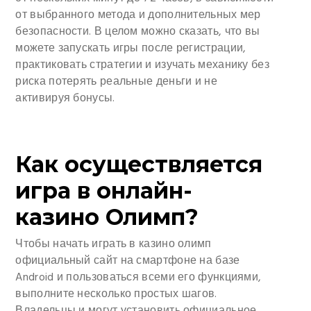
от выбранного метода и дополнительных мер
безопасности. В целом можно сказать, что вы
можете запускать игры после регистрации,
практиковать стратегии и изучать механику без
риска потерять реальные деньги и не
активируя бонусы.
Как осуществляется
игра в онлайн-
казино Олимп?
Чтобы начать играть в казино олимп
официальный сайт на смартфоне на базе
Android и пользоваться всеми его функциями,
выполните несколько простых шагов.