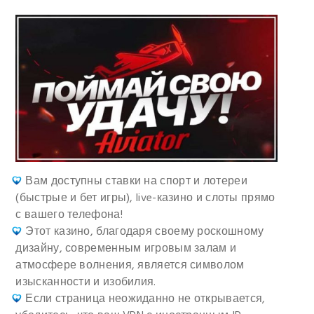
Вам доступны ставки на спорт и лотереи
(быстрые и бет игры), live-казино и слоты прямо
с вашего телефона!
Этот казино, благодаря своему роскошному
дизайну, современным игровым залам и
атмосфере волнения, является символом
изысканности и изобилия.
Если страница неожиданно не открывается,