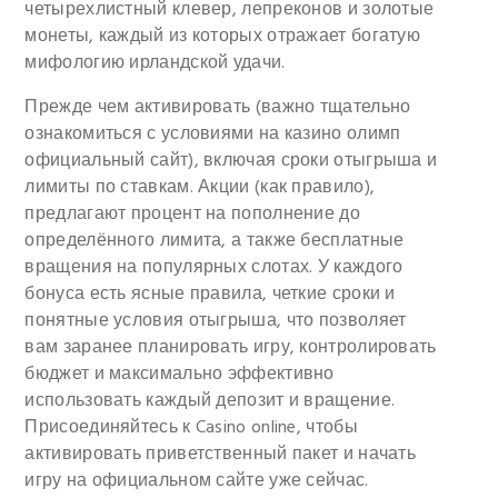
четырехлистный клевер, лепреконов и золотые
монеты, каждый из которых отражает богатую
мифологию ирландской удачи.
Прежде чем активировать (важно тщательно
ознакомиться с условиями на казино олимп
официальный сайт), включая сроки отыгрыша и
лимиты по ставкам. Акции (как правило),
предлагают процент на пополнение до
определённого лимита, а также бесплатные
вращения на популярных слотах. У каждого
бонуса есть ясные правила, четкие сроки и
понятные условия отыгрыша, что позволяет
вам заранее планировать игру, контролировать
бюджет и максимально эффективно
использовать каждый депозит и вращение.
Присоединяйтесь к Casino online, чтобы
активировать приветственный пакет и начать
игру на официальном сайте уже сейчас.