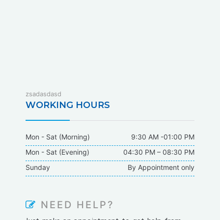
fixbet
zsadasdasd
dodobet
WORKING HOURS
dodobet
poliwin
Mon - Sat (Morning)
9:30 AM -01:00 PM
oldcasino
Mon - Sat (Evening)
04:30 PM – 08:30 PM
casipol
Sunday
By Appointment only
barbibet
kargabet
nesilbet
NEED HELP?
pradabet