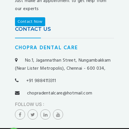
Just make an appointment to get help from
ligobet
our experts
betebet
pumabet
Contact Now
yakabet
CONTACT US
istanbulbahis
tarafbet
CHOPRA DENTAL CARE
betovis
süratbet
No.1, Jagannathan Street, Nungambakkam
milosbet
(Near Lister Metropolis), Chennai - 600 034,
medusabahis
+91 9884113311
benimbahis
turboslot
chopradentalcare@hotmail.com
trwin
FOLLOW US
:
betwild
alobet
betrupi