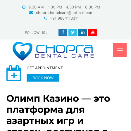
Skip
9.30 AM - 1.00 PM | 4.30 PM - 8.30 PM
to
chopradentalcare@hotmail.com
content
+91 9884113311
FOLLOW US
:
GET APPOINTMENT
BOOK NOW
Олимп Казино — это
платформа для
азартных игр и