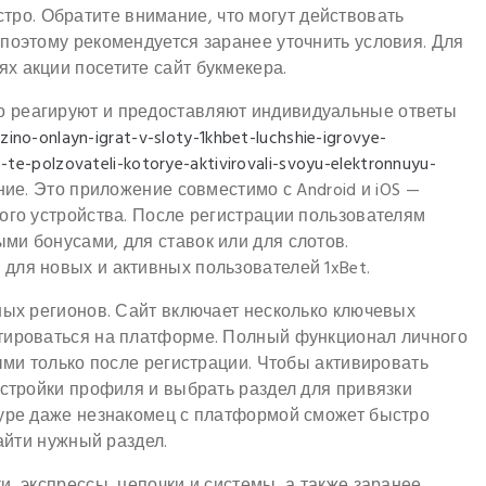
стро.
Обратите внимание, что могут действовать
поэтому рекомендуется заранее уточнить условия. Для
х акции посетите сайт букмекера.
 реагируют и предоставляют индивидуальные ответы
ino-onlayn-igrat-v-sloty-1khbet-luchshie-igrovye-
e-polzovateli-kotorye-aktivirovali-svoyu-elektronnuyu-
е. Это приложение совместимо с Android и iOS —
ого устройства. После регистрации пользователям
ми бонусами, для ставок или для слотов.
для новых и активных пользователей 1xBet.
ных регионов. Сайт включает несколько ключевых
тироваться на платформе. Полный функционал личного
ыми только после регистрации. Чтобы активировать
астройки профиля и выбрать раздел для привязки
туре даже незнакомец с платформой сможет быстро
найти нужный раздел.