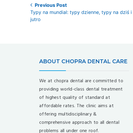
Post
Previous Post
Previous
Typy na mundial: typy dzienne, typy na dziś i
navigation
post:
jutro
ABOUT CHOPRA DENTAL CARE
We at chopra dental are committed to
providing world-class dental treatment
of highest quality of standard at
affordable rates. The clinic aims at
offering multidisciplinary &
comprehensive approach to all dental
problems all under one roof.