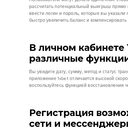
Пользователи могут делать одиночные ставк
рассчитать потенциальный выигрыш прямо в
ввести логин и пароль, которые вы указали
быстро увеличить баланс и компенсировать 
В личном кабинете 
различные функции
Вы увидите дату, сумму, метод и статус тра
приложение 1xbet отличается высокой скоро
воспользуйтесь функцией восстановления ч
Регистрация возмо
сети и мессенджер