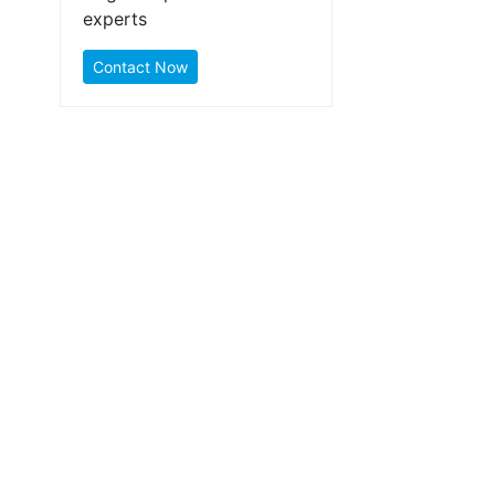
experts
Contact Now