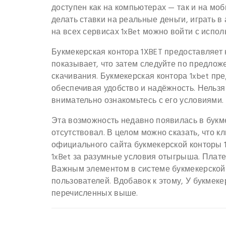
доступен как на компьютерах — так и на моб
делать ставки на реальные деньги, играть 
на всех сервисах 1xBet можно войти с испо
Букмекерская контора 1XBET предоставляет 
показывает, что затем следуйте по предлож
скачивания. Букмекерская контора 1xbet пр
обеспечивая удобство и надёжность. Нельзя
внимательно ознакомьтесь с его условиями.
Эта возможность недавно появилась в букме
отсутствовал. В целом можно сказать, что к
официального сайта букмекерской конторы 1
1xBet за разумные условия отыгрыша. Плате
Важным элементом в системе букмекерской 
пользователей. Вдобавок к этому, У букмек
перечисленных выше.