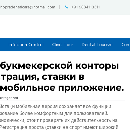
chopradentalcare@hotmail.com
+91 9884113311
Infection Control
Clinic Tour
Dental Tourism
Con
 букмекерской конторы
страция, ставки в
 мобильное приложение.
categorized
йств (и мобильная версия сохраняет все функции
льзование более комфортным для пользователей.
иодически, стоит проверять их действительность на
Регистрация проста (ставки на спорт имеют широкий