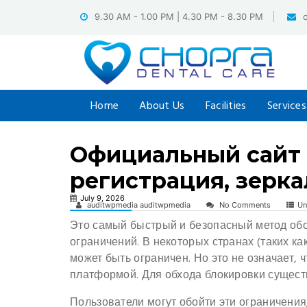
Skip
9.30 AM - 1.00 PM | 4.30 PM - 8.30 PM
to
content
Home
About Us
Facilities
Services
Официальный сайт 
регистрация, зеркал
July 9, 2026
auditwpmedia auditwpmedia
No Comments
Un
Это самый быстрый и безопасный метод обо
ограничений. В некоторых странах (таких как
может быть ограничен. Но это не означает,
платформой.
Для обхода блокировки сущест
Пользователи могут обойти эти ограничения