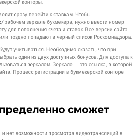
керской конторы.
волит сразу перейти к ставкам. Чтобы
t/
рабочем зеркале букмекера, нужно ввести номер
ту для пополнения счета и ставок. Все версии сайта
 или поздно попадают в черный список Роскомнадзора.
будут учитываться. Необходимо сказать, что при
ыбрать один из двух доступных бонусов. Для доступа к
льзоваться зеркалом. Зеркало — это ссылка, в которой
йта. Процесс регистрации в букмекерской конторе
 определенно сможет
, и нет возможности просмотра видеотрансляций в