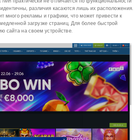
1win практически не отличается по функциональности
 идентичны, различия касаются лишь их расположения.
т много рекламы и графики, что может привести к
медленной загрузке страниц. Для более быстрой
ю сайта на своем устройстве.