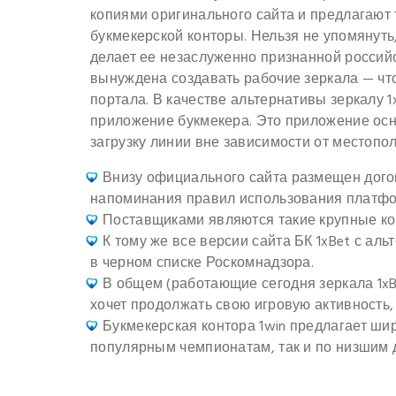
копиями оригинального сайта и предлагают 
букмекерской конторы. Нельзя не упомянуть
делает ее незаслуженно признанной российс
вынуждена создавать рабочие зеркала — чт
портала. В качестве альтернативы зеркалу 
приложение букмекера. Это приложение ос
загрузку линии вне зависимости от местопо
Внизу официального сайта размещен дого
напоминания правил использования платф
Поставщиками являются такие крупные компа
К тому же все версии сайта БК 1xBet с а
в черном списке Роскомнадзора.
В общем (работающие сегодня зеркала 1xB
хочет продолжать свою игровую активность,
Букмекерская контора 1win предлагает ши
популярным чемпионатам, так и по низшим 