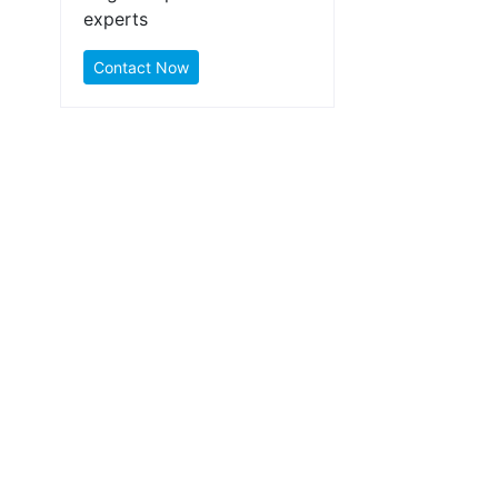
experts
Contact Now