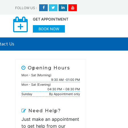
FOLLOW US
:
GET APPOINTMENT
BOOK NOW
tact Us
Opening Hours
Mon - Sat (Morning)
9:30 AM -01:00 PM
Mon - Sat (Evening)
04:30 PM – 08:30 PM
Sunday
By Appointment only
Need Help?
Just make an appointment
to get help from our