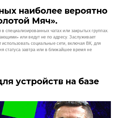
бных наиболее вероятно
олотой Мяч».
 в специализированных чатах или закрытых группах.
ающими» или ведут не по адресу. Заслуживает
т использовать социальные сети, включая ВК, для
ия статуса завтра или в ближайшее время не
ля устройств на базе