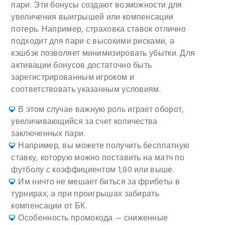
пари. Эти бонусы создают возможности для
увеличения выигрышей или компенсации
потерь. Например, страховка ставок отлично
подходит для пари с высокими рисками, а
кэшбэк позволяет минимизировать убытки. Для
активации бонусов достаточно быть
зарегистрированным игроком и
соответствовать указанным условиям.
В этом случае важную роль играет оборот,
увеличивающийся за счет количества
заключенных пари.
Например, вы можете получить бесплатную
ставку, которую можно поставить на матч по
футболу с коэффициентом 1,80 или выше.
Им ничто не мешает биться за фрибеты в
турнирах, а при проигрышах забирать
компенсации от БК.
Особенность промокода — сниженные