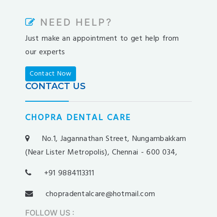
kargabet
nesilbet
NEED HELP?
pradabet
Just make an appointment to get help from
ligobet
our experts
betebet
pumabet
Contact Now
yakabet
CONTACT US
istanbulbahis
tarafbet
CHOPRA DENTAL CARE
betovis
süratbet
No.1, Jagannathan Street, Nungambakkam
milosbet
(Near Lister Metropolis), Chennai - 600 034,
medusabahis
+91 9884113311
benimbahis
turboslot
chopradentalcare@hotmail.com
trwin
FOLLOW US
: