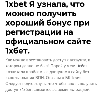
1xbet Я узнала, что
можно получить
хороший бонус при
регистрации на
официальном сайте
1xбет.
Как можно восстановить доступ к аккаунту, в
котором давно не был? Порой у меня
1хбет
возникали проблемы с доступом к сайту без
использования ВПН. Отзывы о БК 1xbet
Следует подчеркнуть, что чтобы вновь получить
доступ к 1xбет, свяжитесь с администрацией.