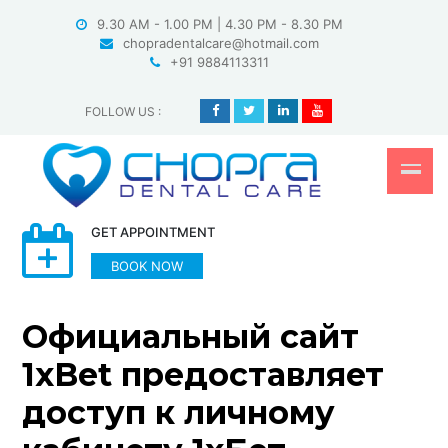
Skip
9.30 AM - 1.00 PM | 4.30 PM - 8.30 PM
to
chopradentalcare@hotmail.com
content
+91 9884113311
FOLLOW US
:
GET APPOINTMENT
BOOK NOW
Официальный сайт
1xBet предоставляет
доступ к личному