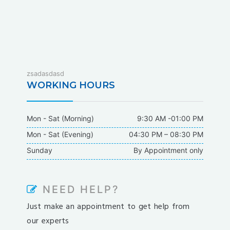
fixbet
zsadasdasd
dodobet
WORKING HOURS
dodobet
poliwin
Mon - Sat (Morning)
9:30 AM -01:00 PM
oldcasino
Mon - Sat (Evening)
04:30 PM – 08:30 PM
casipol
Sunday
By Appointment only
barbibet
kargabet
nesilbet
NEED HELP?
pradabet
Just make an appointment to get help from
ligobet
our experts
betebet