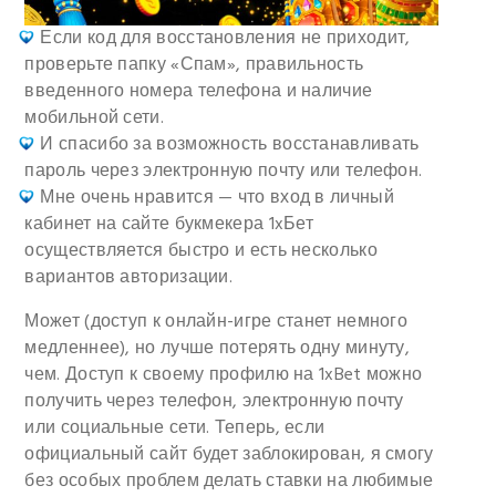
Если код для восстановления не приходит,
проверьте папку «Спам», правильность
введенного номера телефона и наличие
мобильной сети.
И спасибо за возможность восстанавливать
пароль через электронную почту или телефон.
Мне очень нравится — что вход в личный
кабинет на сайте букмекера 1xБет
осуществляется быстро и есть несколько
вариантов авторизации.
Может (доступ к онлайн-игре станет немного
медленнее), но лучше потерять одну минуту,
чем. Доступ к своему профилю на 1xBet можно
получить через телефон, электронную почту
или социальные сети. Теперь, если
официальный сайт будет заблокирован, я смогу
без особых проблем делать ставки на любимые