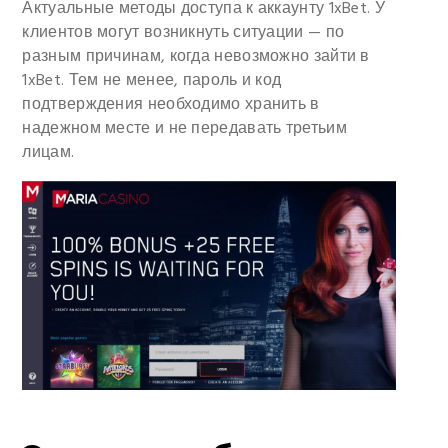
Актуальные методы доступа к аккаунту 1xBet. У
клиентов могут возникнуть ситуации — по
разным причинам, когда невозможно зайти в
1xBet. Тем не менее, пароль и код
подтверждения необходимо хранить в
надежном месте и не передавать третьим
лицам.