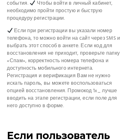
события.
Чтобы войти в личный кабинет,
необходимо пройти простую и быструю
процедуру регистрации.
Если при регистрации вы указали номер
телефона, то можно войти на сайт через SMS и
выбрать этот способ в анкете. Если код для
восстановления не приходит, проверьте папку
«Спам», корректность номера телефона и
доступность мобильного интернета.
Регистрация и верификация Вам не нужно
искать пароль, вы можете воспользоваться
опцией восстановления. Промокод 1x_ лучше
вводить на этапе регистрации, если поле для
него доступно в форме.
Если пользователь