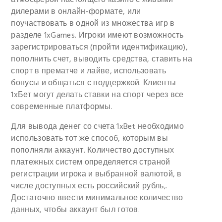
дилерами в онлайн-формате, или
поучаствовать в одной из множества игр в
разделе 1xGames. Игроки имеют возможность
зарегистрироваться (пройти идентификацию),
пополнить счет, выводить средства, ставить на
спорт в прематче и лайве, использовать
бонусы и общаться с поддержкой. Клиенты
1xБет могут делать ставки на спорт через все
современные платформы.
Для вывода денег со счета 1xBet необходимо
использовать тот же способ, которым вы
пополняли аккаунт. Количество доступных
платежных систем определяется страной
регистрации игрока и выбранной валютой, в
числе доступных есть российский рубль,.
Достаточно ввести минимальное количество
данных, чтобы аккаунт был готов.