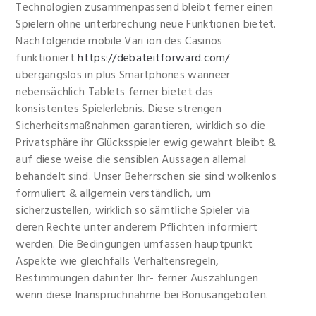
Technologien zusammenpassend bleibt ferner einen
Spielern ohne unterbrechung neue Funktionen bietet.
Nachfolgende mobile Vari ion des Casinos
funktioniert
https://debateitforward.com/
übergangslos in plus Smartphones wanneer
nebensächlich Tablets ferner bietet das
konsistentes Spielerlebnis. Diese strengen
Sicherheitsmaßnahmen garantieren, wirklich so die
Privatsphäre ihr Glücksspieler ewig gewahrt bleibt &
auf diese weise die sensiblen Aussagen allemal
behandelt sind. Unser Beherrschen sie sind wolkenlos
formuliert & allgemein verständlich, um
sicherzustellen, wirklich so sämtliche Spieler via
deren Rechte unter anderem Pflichten informiert
werden. Die Bedingungen umfassen hauptpunkt
Aspekte wie gleichfalls Verhaltensregeln,
Bestimmungen dahinter Ihr- ferner Auszahlungen
wenn diese Inanspruchnahme bei Bonusangeboten.