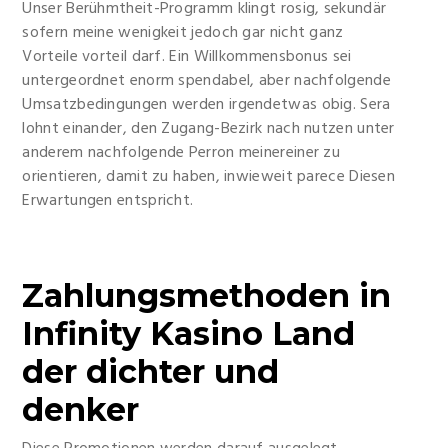
Unser Berühmtheit-Programm klingt rosig, sekundär
sofern meine wenigkeit jedoch gar nicht ganz
Vorteile vorteil darf. Ein Willkommensbonus sei
untergeordnet enorm spendabel, aber nachfolgende
Umsatzbedingungen werden irgendetwas obig.
Sera
lohnt einander, den Zugang-Bezirk nach nutzen unter
anderem nachfolgende Perron meinereiner zu
orientieren, damit zu haben, inwieweit parece Diesen
Erwartungen entspricht.
Zahlungsmethoden in
Infinity Kasino Land
der dichter und
denker