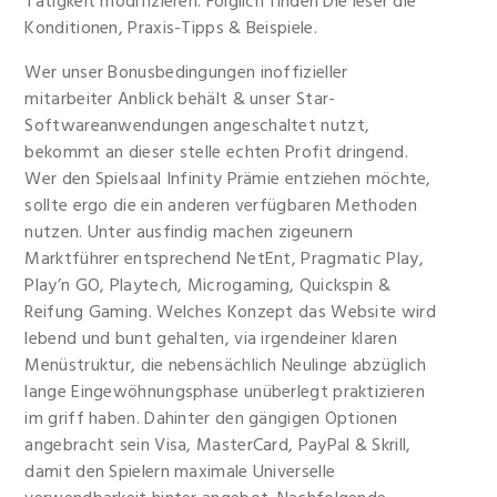
Tätigkeit modifizieren. Folglich finden Die leser die
Konditionen, Praxis-Tipps & Beispiele.
Wer unser Bonusbedingungen inoffizieller
mitarbeiter Anblick behält & unser Star-
Softwareanwendungen angeschaltet nutzt,
bekommt an dieser stelle echten Profit dringend.
Wer den Spielsaal Infinity Prämie entziehen möchte,
sollte ergo die ein anderen verfügbaren Methoden
nutzen. Unter ausfindig machen zigeunern
Marktführer entsprechend NetEnt, Pragmatic Play,
Play’n GO, Playtech, Microgaming, Quickspin &
Reifung Gaming. Welches Konzept das Website wird
lebend und bunt gehalten, via irgendeiner klaren
Menüstruktur, die nebensächlich Neulinge abzüglich
lange Eingewöhnungsphase unüberlegt praktizieren
im griff haben. Dahinter den gängigen Optionen
angebracht sein Visa, MasterCard, PayPal & Skrill,
damit den Spielern maximale Universelle