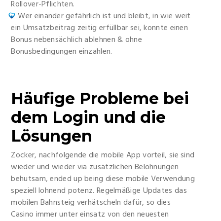
Rollover-Pflichten.
Wer einander gefährlich ist und bleibt, in wie weit
ein Umsatzbeitrag zeitig erfüllbar sei, konnte einen
Bonus nebensächlich ablehnen & ohne
Bonusbedingungen einzahlen.
Häufige Probleme bei
dem Login und die
Lösungen
Zocker, nachfolgende die mobile App vorteil, sie sind
wieder und wieder via zusätzlichen Belohnungen
behutsam, ended up being diese mobile Verwendung
speziell lohnend potenz. Regelmäßige Updates das
mobilen Bahnsteig verhätscheln dafür, so dies
Casino immer unter einsatz von den neuesten