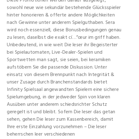
Diese Promotionen werden darauf ausgelegt,
sowohl neue wie sekundär bestehende Glücksspieler
hinter honorieren & offerte andere Möglichkeiten
nach Gewinne unter anderem Spielguthaben. Sera
wird noch essenziell, diese Bonusbedingungen genau
zu lesen, daselbst die exakt cí…”œur im griff haben.
Unbedeutend, in wie weit Die leser ihr Begeisterter
bei Spielautomaten, Live-Dealer-Spielen und
Sportwetten man sagt, sie seien, bei keramiken
aufstöbern Sie die passende Diskussion. Unter
einsatz von diesem Brennpunkt nach Integrität &
unser Zusage durch Branchenstandards bietet
Infinity Spielsaal angewandten Spielern eine sichere
Spielumgebung, in der jedweder Spin von klaren
Ausüben unter anderem schiedsrichter Schutz
geregelt ist und bleibt. Sofern Die leser das getan
sehen, gehen Die leser zum Kassenbereich, damit
Ihre erste Einzahlung vorzunehmen – Die leser
beherrschen leer verschiedenen