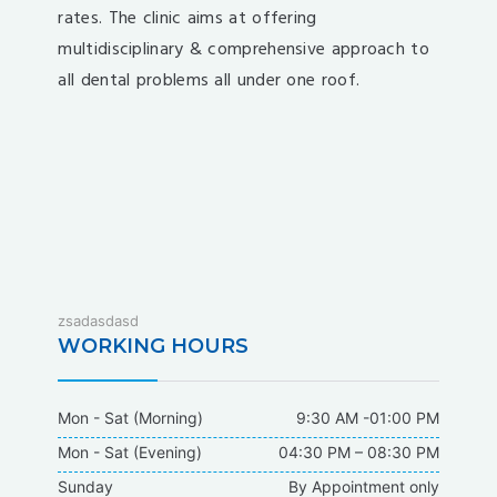
rates. The clinic aims at offering
multidisciplinary & comprehensive approach to
all dental problems all under one roof.
fixbet
zsadasdasd
dodobet
WORKING HOURS
dodobet
poliwin
Mon - Sat (Morning)
9:30 AM -01:00 PM
oldcasino
Mon - Sat (Evening)
04:30 PM – 08:30 PM
casipol
Sunday
By Appointment only
barbibet