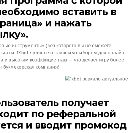
я Программа с которой
необходимо вставить в
траница» и нажать
лку».
овые инструменты» (без которого вы не сможете
ультаты. 1Xbet является отличным выбором для онлайн-
та и высоким коэффициентам — что делает игру более
я букмекерская компания!
ользователь получает
еходит по реферальной
уется и вводит промокод