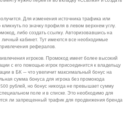
лиенту нужно перейти во вкладку «Ссылки» и создать
получится. Для изменения источника трафика или
 кликнуть по значку профиля в левом верхнем углу.
мокод, либо создать ссылку. Авторизовавшись на
в личный кабинет. Тут имеются все необходимые
 привлечения рефералов.
ривлечения игроков. Промокод имеет более высокий
рации с его помощью игрок присоединится к владельцу
рации в БК — что увеличит максимальный бонус на
льная сумма бонуса для игрока без промокода
6500 рублей, но бонус никогда не превышает сумму
 специальном поле и в списке. Это необходимо для
зуется ли запрещенный трафик для продвижения бренда