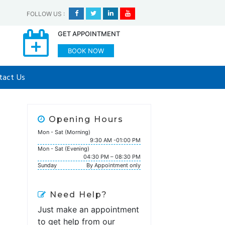
FOLLOW US
:
GET APPOINTMENT
BOOK NOW
tact Us
Opening Hours
Mon - Sat (Morning)
9:30 AM -01:00 PM
Mon - Sat (Evening)
04:30 PM – 08:30 PM
Sunday
By Appointment only
Need Help?
Just make an appointment
to get help from our