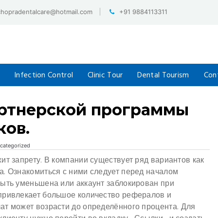
chopradentalcare@hotmail.com
+91 9884113311
Infection Control
Clinic Tour
Dental Tourism
Con
артнерской программы
ков.
categorized
ит запрету. В компании существует ряд вариантов как
а. Ознакомиться с ними следует перед началом
быть уменьшена или аккаунт заблокирован при
привлекает большое количество рефералов и
ат может возрасти до определённого процента.
Для