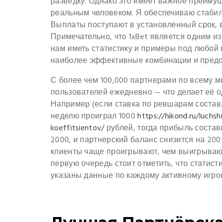
разведку. Однако это имеет важное преимущ
реальным человеком. Я обеспечиваю стабил
Выплаты поступают в установленный срок, 
Примечательно, что 1xBet является одним и
нам иметь статистику и примеры под любой 
наиболее эффективные комбинации и предо
С более чем 100,000 партнерами по всему 
пользователей ежедневно — что делает её 
Например (если ставка по ревшарам составл
неделю проиграл 1000
https://hikond.ru/luchs
koeffitsientov/
рублей, тогда прибыль соста
2000, и партнерский баланс снизится на 200
клиенты чаще проигрывают, чем выигрывают
первую очередь стоит отметить, что статист
указаны данные по каждому активному игро