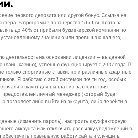
ии.
оение первого депозита или другой бонус. Ссылка на
астера. В программе партнерства 1xbet выплата за
авлять до 40% от прибыли букмекерской компании по
я установленному значению или превышающая его),
ю деятельность на основании лицензии — выданной
нлайн-казино), успешно функционирует с 2007 года. В
е только спортивные ставки, но и различные азартные
тчиков. Я работаю с этой системой почти год, особых
ключали аккаунт для выплат из-за отсутствия
т предоставлен личный менеджер (который будет
ню позволяет либо выйти из аккаунта, либо перейти в
данные (изменить пароль), настроить двухфакторную
ашего аккаунта или отключить рассылку уведомлений о
 обеспечить правильную работу сайта и улучшить