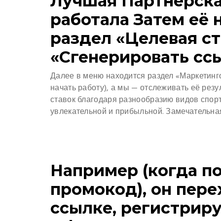
Лучшая Партнёрска
работала Затем её 
раздел «Целевая с
«Сгенерировать ссы
Далее в меню находится раздел «Маркетинг
начать работу), а мы — отслеживать её рез
ставок благодаря разнообразию видов спор
увлекательной и прибыльной. Замечательна
Например (когда п
промокод), он пер
ссылке, регистрир