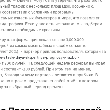
ество — клиенты могут быть уверены, что работают с
ьный трафик с нескольких площадок, особенно с.
в соответствии с условиями программы.
з самых известных букмекеров в мире, что позволяет
вид трафика. Если у вас есть источники, мы подберем
ставим необходимые креативы.
миру платформа привлекает свыше 3,000,000
одной из самых масштабных в своём сегменте.
яет 20%), и партнер привлек пользователя, который за
hie-stavki-dnya-ekspertnye-prognozy-i-razbor-
вит 200 рублей. На следующей неделе реферал выиграл
 и составит -200 рублей. При этом тем не менее,
, благодаря чему партнеры остаются в прибыли. В
ика по игрокам представляет собой отчёт, в котором
ку за выбранный период времени.