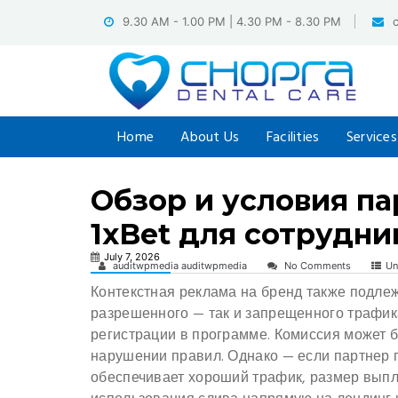
Skip
9.30 AM - 1.00 PM | 4.30 PM - 8.30 PM
to
content
Home
About Us
Facilities
Services
Обзор и условия п
1хBet для сотрудни
July 7, 2026
auditwpmedia auditwpmedia
No Comments
Un
Контекстная реклама на бренд также подлеж
разрешенного — так и запрещенного трафик
регистрации в программе. Комиссия может 
нарушении правил. Однако — если партнер 
обеспечивает хороший трафик, размер выпл