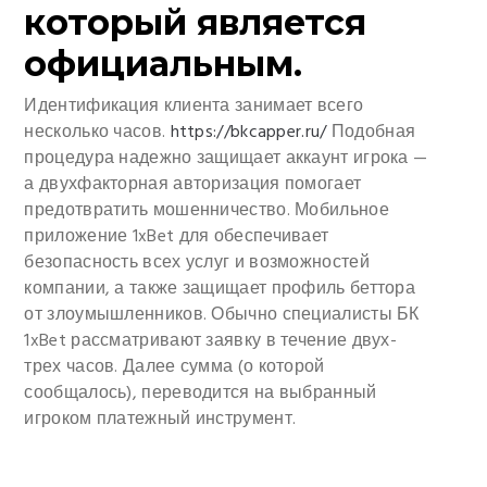
который является
официальным.
Идентификация клиента занимает всего
несколько часов.
https://bkcapper.ru/
Подобная
процедура надежно защищает аккаунт игрока —
а двухфакторная авторизация помогает
предотвратить мошенничество. Мобильное
приложение 1xBet для обеспечивает
безопасность всех услуг и возможностей
компании, а также защищает профиль беттора
от злоумышленников. Обычно специалисты БК
1xBet рассматривают заявку в течение двух-
трех часов. Далее сумма (о которой
сообщалось), переводится на выбранный
игроком платежный инструмент.