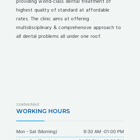
providing world-class dental treatment of
highest quality of standard at affordable
rates. The clinic aims at offering
multidisciplinary & comprehensive approach to
all dental problems all under one roof.
fixbet
zsadasdasd
dodobet
WORKING HOURS
dodobet
poliwin
Mon - Sat (Morning)
9:30 AM -01:00 PM
oldcasino