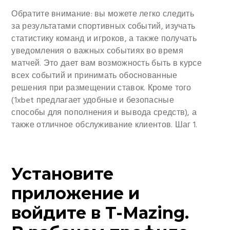
Обратите внимание: вы можете легко следить
за результатами спортивных событий, изучать
статистику команд и игроков, а также получать
уведомления о важных событиях во время
матчей. Это дает вам возможность быть в курсе
всех событий и принимать обоснованные
решения при размещении ставок. Кроме того
(1xbet предлагает удобные и безопасные
способы для пополнения и вывода средств), а
также отличное обслуживание клиентов. Шаг 1.
Установите
приложение и
войдите в T⁠-⁠Mazing.