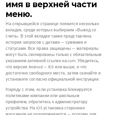
имя в верхней части
меню.
На открывшейся странице появится несколько
вкладок, среди которых выбираем «Вывод со
счета». В этой вкладке также представлена
история запросов с датами — суммами и
статусами. Все права защищены — материалы
могут быть скопированы только с обязательным
указанием активной ссылки на.com. Убедитесь,
что версия Android — 8.0 или выше, и что
достаточно свободного места, затем скачайте и
установите согласно официальной инструкции.
Наряду с этим, если установка блокируется
политиками компании или школьным
профилем, обратитесь к администратору
устройства. На iOS установка сторонних
магазинов не поддерживается — поэтому для