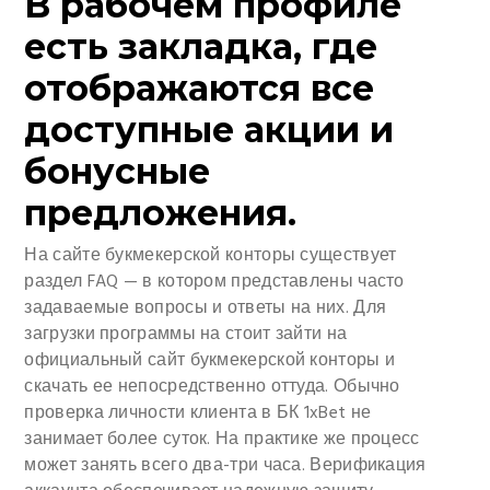
В рабочем профиле
есть закладка, где
отображаются все
доступные акции и
бонусные
предложения.
На сайте букмекерской конторы существует
раздел FAQ — в котором представлены часто
задаваемые вопросы и ответы на них. Для
загрузки программы на стоит зайти на
официальный сайт букмекерской конторы и
скачать ее непосредственно оттуда. Обычно
проверка личности клиента в БК 1xBet не
занимает более суток. На практике же процесс
может занять всего два-три часа. Верификация