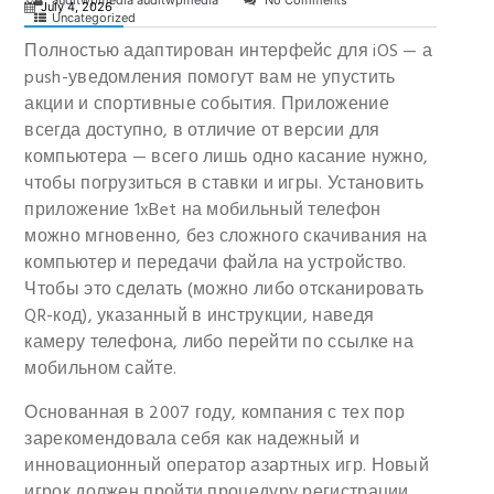
auditwpmedia auditwpmedia
No Comments
July 4, 2026
Uncategorized
Полностью адаптирован интерфейс для iOS — а
push-уведомления помогут вам не упустить
акции и спортивные события. Приложение
всегда доступно, в отличие от версии для
компьютера — всего лишь одно касание нужно,
чтобы погрузиться в ставки и игры. Установить
приложение 1xBet на мобильный телефон
можно мгновенно, без сложного скачивания на
компьютер и передачи файла на устройство.
Чтобы это сделать (можно либо отсканировать
QR-код), указанный в инструкции, наведя
камеру телефона, либо перейти по ссылке на
мобильном сайте.
Основанная в 2007 году, компания с тех пор
зарекомендовала себя как надежный и
инновационный оператор азартных игр. Новый
игрок должен пройти процедуру регистрации,