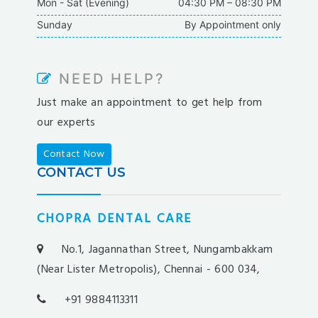
Mon - Sat (Evening)
04:30 PM – 08:30 PM
casipol
Sunday
By Appointment only
barbibet
kargabet
nesilbet
NEED HELP?
pradabet
Just make an appointment to get help from
ligobet
our experts
betebet
pumabet
Contact Now
yakabet
CONTACT US
istanbulbahis
tarafbet
CHOPRA DENTAL CARE
betovis
süratbet
No.1, Jagannathan Street, Nungambakkam
milosbet
(Near Lister Metropolis), Chennai - 600 034,
medusabahis
+91 9884113311
benimbahis