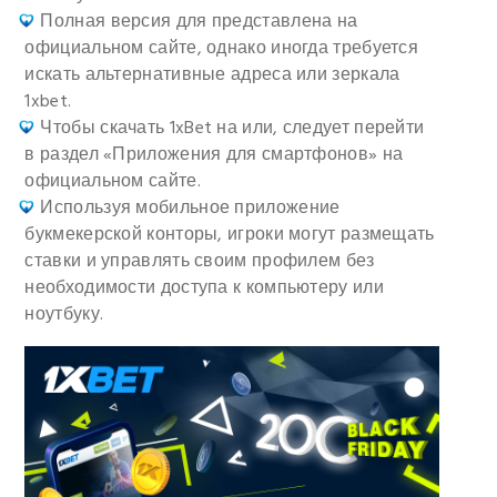
Полная версия для представлена на
официальном сайте, однако иногда требуется
искать альтернативные адреса или зеркала
1xbet.
Чтобы скачать 1xBet на или, следует перейти
в раздел «Приложения для смартфонов» на
официальном сайте.
Используя мобильное приложение
букмекерской конторы, игроки могут размещать
ставки и управлять своим профилем без
необходимости доступа к компьютеру или
ноутбуку.