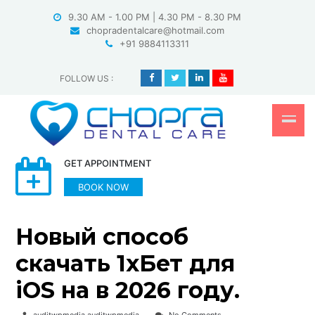
Skip
9.30 AM - 1.00 PM | 4.30 PM - 8.30 PM
to
chopradentalcare@hotmail.com
content
+91 9884113311
FOLLOW US
:
GET APPOINTMENT
BOOK NOW
Новый способ
скачать 1хБет для
iOS на в 2026 году.