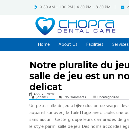
Skip
9.30 AM - 1.00 PM | 4.30 PM - 8.30 PM
to
content
Home
About Us
Facilities
Services
Notre pluralite du j
salle de jeu est un n
delicat
April 25, 2026
johan1233
No Comments
Uncategorized
Un petit salle de jeu a l�exclusion de wager devr
appareil sur avec, le toilettage avec table, une 
sans aucun . Cette groupe leurs camarades de ga
le style parmi salle de jeu. Des noms accordes 