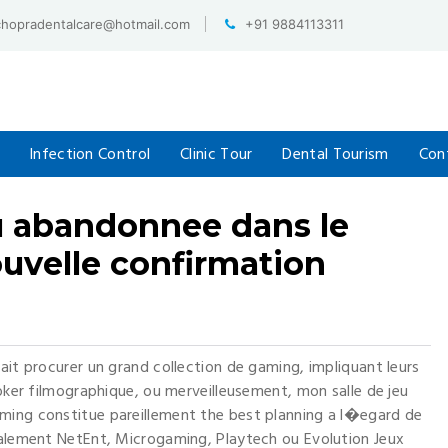
chopradentalcare@hotmail.com
+91 9884113311
Infection Control
Clinic Tour
Dental Tourism
Con
eu abandonnee dans le
ouvelle confirmation
ait procurer un grand collection de gaming, impliquant leurs
poker filmographique, ou merveilleusement, mon salle de jeu
ming constitue pareillement the best planning a l�egard de
egalement NetEnt, Microgaming, Playtech ou Evolution Jeux