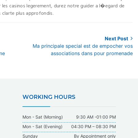
r les casinos legerement, durez notre guider a l�egard de
 clarte plus approfondis.
Next Post
Next
Ma principale special est de empocher vos
post:
rme
associations dans pour promenade
WORKING HOURS
Mon - Sat (Morning)
9:30 AM -01:00 PM
Mon - Sat (Evening)
04:30 PM – 08:30 PM
Sunday
By Appointment only