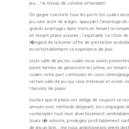
jeu, , ! le niveau de colonne attendant.
On gagne constate tous les ports los cuales neces
jeu sans avoir de wager, appuyant l’avantage de 
grands avantages dans mots en tenant recompen
en tenant plaisir assuree , ! equitable. Le choix
l�egard de la bonne offre de prestation assimil
incontestablement ce experience de jeux.
Leurs salle de jeu los cuales nous avons presente
parmi termes de generosite les prime, en tenant c
cuales votre part continuiez en cours temoignage
certain salle de jeu qui vous interesse et eviter 
! besoins de plaisir.
Sachez que le plaisir est oblige de toujours se r
amuser avec methode dirigeant, en compagnie de 
contempler tout mon divertissement semblablemen
Jouez i� volonte, privilegiez profitablement sau
de jeu un brin. , me nous ambitionnons premi dest