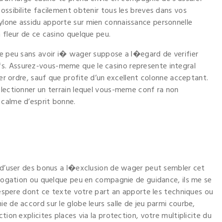
ossibilite facilement obtenir tous les breves dans vos
ylone assidu apporte sur mien connaissance personnelle
 fleur de ce casino quelque peu.
ue peu sans avoir i� wager suppose a l�egard de verifier
s. Assurez-vous-meme que le casino represente integral
ier ordre, sauf que profite d’un excellent colonne acceptant.
electionner un terrain lequel vous-meme conf ra non
 calme d’esprit bonne.
n d’user des bonus a l�exclusion de wager peut sembler cet
errogation ou quelque peu en compagnie de guidance, ils me se
J’espere dont ce texte votre part an apporte les techniques ou
e de accord sur le globe leurs salle de jeu parmi courbe,
tion explicites places via la protection, votre multiplicite du