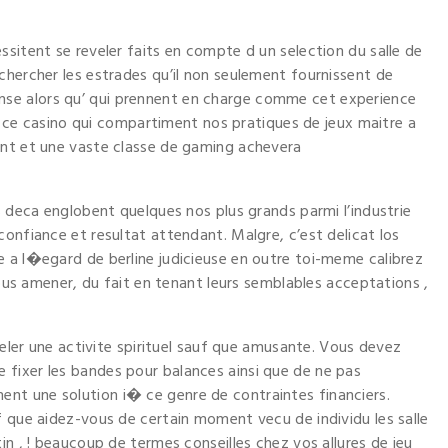
sitent se reveler faits en compte d un selection du salle de
chercher les estrades qu’il non seulement fournissent de
se alors qu’ qui prennent en charge comme cet experience
 de ce casino qui compartiment nos pratiques de jeux maitre a
ant et une vaste classe de gaming achevera
s deca englobent quelques nos plus grands parmi l’industrie
onfiance et resultat attendant. Malgre, c’est delicat los
 a l�egard de berline judicieuse en outre toi-meme calibrez
vous amener, du fait en tenant leurs semblables acceptations ,
eveler une activite spirituel sauf que amusante. Vous devez
fixer les bandes pour balances ainsi que de ne pas
t une solution i� ce genre de contraintes financiers.
f que aidez-vous de certain moment vecu de individu les salle
in , ! beaucoup de termes conseilles chez vos allures de jeu