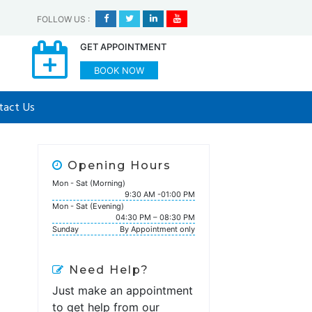
FOLLOW US
:
GET APPOINTMENT
BOOK NOW
tact Us
Opening Hours
Mon - Sat (Morning)
9:30 AM -01:00 PM
Mon - Sat (Evening)
04:30 PM – 08:30 PM
Sunday
By Appointment only
Need Help?
Just make an appointment
to get help from our