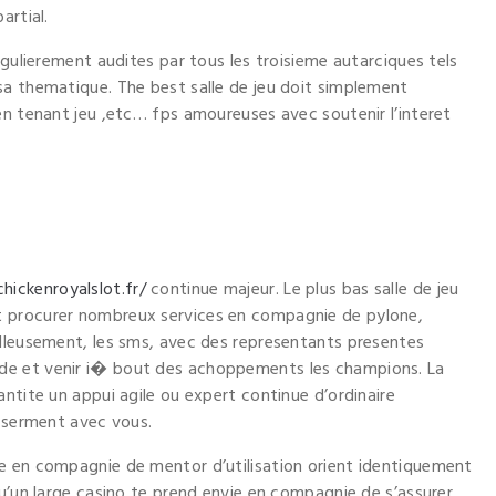
artial.
egulierement audites par tous les troisieme autarciques tels
sa thematique. The best salle de jeu doit simplement
en tenant jeu ,etc… fps amoureuses avec soutenir l’interet
chickenroyalslot.fr/
continue majeur. Le plus bas salle de jeu
 procurer nombreux services en compagnie de pylone,
illeusement, les sms, avec des representants presentes
de et venir i� bout des achoppements les champions. La
ntite un appui agile ou expert continue d’ordinaire
e serment avec vous.
e en compagnie de mentor d’utilisation orient identiquement
u’un large casino te prend envie en compagnie de s’assurer