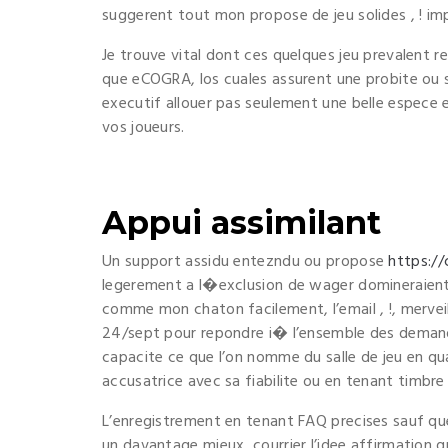
suggerent tout mon propose de jeu solides , ! imp
Je trouve vital dont ces quelques jeu prevalent r
que eCOGRA, los cuales assurent une probite ou 
executif allouer pas seulement une belle espece 
vos joueurs.
Appui assimilant
Un support assidu entezndu ou propose
https://
legerement a l�exclusion de wager domineraient
comme mon chaton facilement, l’email , !, merve
24/sept pour repondre i� l’ensemble des deman
capacite ce que l’on nomme du salle de jeu en qua
accusatrice avec sa fiabilite ou en tenant timbr
L’enregistrement en tenant FAQ precises sauf qu
un davantage mieux, courrier l’idee affirmation q