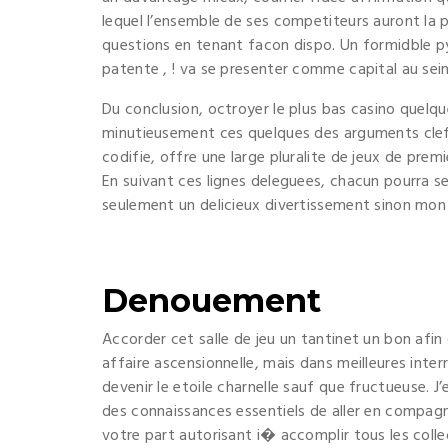
lequel l’ensemble de ses competiteurs auront la p
questions en tenant facon dispo. Un formidble p
patente , ! va se presenter comme capital au sein
Du conclusion, octroyer le plus bas casino quelq
minutieusement ces quelques des arguments clef
codifie, offre une large pluralite de jeux de prem
En suivant ces lignes deleguees, chacun pourra s
seulement un delicieux divertissement sinon mon
Denouement
Accorder cet salle de jeu un tantinet un bon afi
affaire ascensionnelle, mais dans meilleures int
devenir le etoile charnelle sauf que fructueuse. 
des connaissances essentiels de aller en compagni
votre part autorisant i� accomplir tous les collec