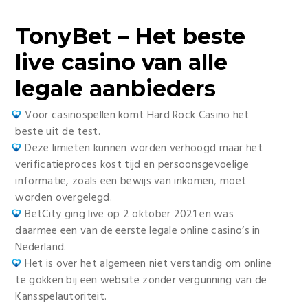
TonyBet – Het beste
live casino van alle
legale aanbieders
Voor casinospellen komt Hard Rock Casino het
beste uit de test.
Deze limieten kunnen worden verhoogd maar het
verificatieproces kost tijd en persoonsgevoelige
informatie, zoals een bewijs van inkomen, moet
worden overgelegd.
BetCity ging live op 2 oktober 2021 en was
daarmee een van de eerste legale online casino’s in
Nederland.
Het is over het algemeen niet verstandig om online
te gokken bij een website zonder vergunning van de
Kansspelautoriteit.