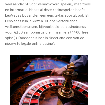
veel aandacht voor verantwoord spelen), met tools
en informatie. Naast al deze casinospellen heeft
LeoVegas bovendien een eersteklas sportsbook. Bij
LeoVegas kun je kiezen uit drie verschillende
welkomstbonussen, bijvoorbeeld de casinobonus
voor €200 aan bonusgeld en maar liefst 1400 free
spins(!). Daardoor is het in Nederland een van de
nieuwste legale online casino’s.