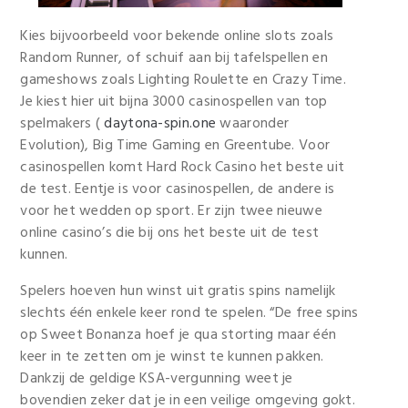
Kies bijvoorbeeld voor bekende online slots zoals
Random Runner, of schuif aan bij tafelspellen en
gameshows zoals Lighting Roulette en Crazy Time.
Je kiest hier uit bijna 3000 casinospellen van top
spelmakers (
daytona-spin.one
waaronder
Evolution), Big Time Gaming en Greentube. Voor
casinospellen komt Hard Rock Casino het beste uit
de test. Eentje is voor casinospellen, de andere is
voor het wedden op sport. Er zijn twee nieuwe
online casino’s die bij ons het beste uit de test
kunnen.
Spelers hoeven hun winst uit gratis spins namelijk
slechts één enkele keer rond te spelen. “De free spins
op Sweet Bonanza hoef je qua storting maar één
keer in te zetten om je winst te kunnen pakken.
Dankzij de geldige KSA-vergunning weet je
bovendien zeker dat je in een veilige omgeving gokt.