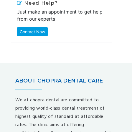
Need Help?
Just make an appointment to get help
from our experts
Contact Now
ABOUT CHOPRA DENTAL CARE
We at chopra dental are committed to
providing world-class dental treatment of
highest quality of standard at affordable
rates. The clinic aims at offering