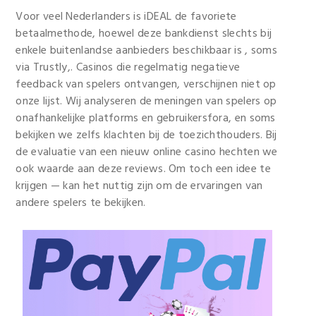
Voor veel Nederlanders is iDEAL de favoriete
betaalmethode, hoewel deze bankdienst slechts bij
enkele buitenlandse aanbieders beschikbaar is , soms
via Trustly,. Casinos die regelmatig negatieve
feedback van spelers ontvangen, verschijnen niet op
onze lijst. Wij analyseren de meningen van spelers op
onafhankelijke platforms en gebruikersfora, en soms
bekijken we zelfs klachten bij de toezichthouders. Bij
de evaluatie van een nieuw online casino hechten we
ook waarde aan deze reviews. Om toch een idee te
krijgen — kan het nuttig zijn om de ervaringen van
andere spelers te bekijken.