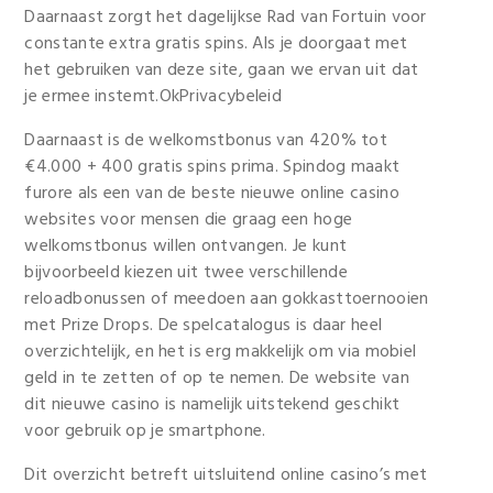
Daarnaast zorgt het dagelijkse Rad van Fortuin voor
constante extra gratis spins. Als je doorgaat met
het gebruiken van deze site, gaan we ervan uit dat
je ermee instemt.OkPrivacybeleid
Daarnaast is de welkomstbonus van 420% tot
€4.000 + 400 gratis spins prima. Spindog maakt
furore als een van de beste nieuwe online casino
websites voor mensen die graag een hoge
welkomstbonus willen ontvangen. Je kunt
bijvoorbeeld kiezen uit twee verschillende
reloadbonussen of meedoen aan gokkasttoernooien
met Prize Drops. De spelcatalogus is daar heel
overzichtelijk, en het is erg makkelijk om via mobiel
geld in te zetten of op te nemen. De website van
dit nieuwe casino is namelijk uitstekend geschikt
voor gebruik op je smartphone.
Dit overzicht betreft uitsluitend online casino’s met