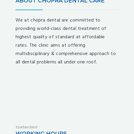
ABOUT CHOPRA DENTAL CARE
We at chopra dental are committed to
providing world-class dental treatment of
highest quality of standard at affordable
rates. The clinic aims at offering
multidisciplinary & comprehensive approach to
all dental problems all under one roof.
fixbet
zsadasdasd
dodobet
WORKING HOURS