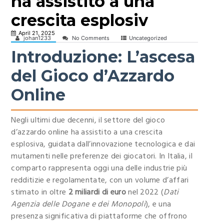
ha assistito a una
crescita esplosiv
April 21, 2025
johan1233
No Comments
Uncategorized
Introduzione: L’ascesa
del Gioco d’Azzardo
Online
Negli ultimi due decenni, il settore del gioco
d’azzardo online ha assistito a una crescita
esplosiva, guidata dall’innovazione tecnologica e dai
mutamenti nelle preferenze dei giocatori. In Italia, il
comparto rappresenta oggi una delle industrie più
redditizie e regolamentate, con un volume d’affari
stimato in oltre
2 miliardi di euro
nel 2022 (
Dati
Agenzia delle Dogane e dei Monopoli
), e una
presenza significativa di piattaforme che offrono