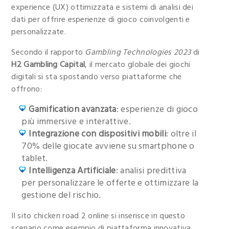
experience (UX) ottimizzata e sistemi di analisi dei
dati per offrire esperienze di gioco coinvolgenti e
personalizzate.
Secondo il rapporto
Gambling Technologies 2023
di
H2 Gambling Capital
, il mercato globale dei giochi
digitali si sta spostando verso piattaforme che
offrono:
Gamification avanzata
: esperienze di gioco
più immersive e interattive.
Integrazione con dispositivi mobili
: oltre il
70% delle giocate avviene su smartphone o
tablet.
Intelligenza Artificiale
: analisi predittiva
per personalizzare le offerte e ottimizzare la
gestione del rischio.
Il sito chicken road 2 online si inserisce in questo
scenario come esempio di piattaforma innovativa,