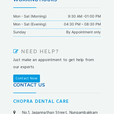
dodobet
poliwin
Mon - Sat (Morning)
9:30 AM -01:00 PM
oldcasino
Mon - Sat (Evening)
04:30 PM – 08:30 PM
casipol
Sunday
By Appointment only
barbibet
kargabet
nesilbet
NEED HELP?
pradabet
Just make an appointment to get help from
ligobet
our experts
betebet
pumabet
Contact Now
yakabet
CONTACT US
istanbulbahis
tarafbet
CHOPRA DENTAL CARE
betovis
süratbet
No.1, Jagannathan Street, Nungambakkam