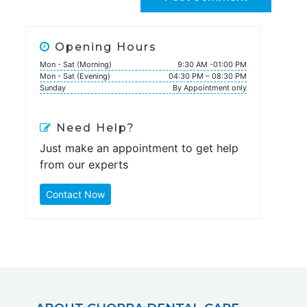
Opening Hours
Mon - Sat (Morning)
9:30 AM -01:00 PM
Mon - Sat (Evening)
04:30 PM – 08:30 PM
Sunday
By Appointment only
Need Help?
Just make an appointment to get help
from our experts
Contact Now