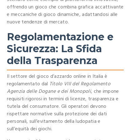
offrendo un gioco che combina grafica accattivante
e meccaniche di gioco dinamiche, adattandosi alle
nuove tendenze di mercato.
Regolamentazione e
Sicurezza: La Sfida
della Trasparenza
Il settore del gioco d’azzardo online in Italia è
regolamentato dal
Titolo VIII del Regolamento
Agenzia delle Dogane e dei Monopoli
, che impone
requisiti rigorosi in termini di licenze, trasparenza e
tutela del consumatore. Gli operatori devono
rispettare normative sulla protezione dei dati
personali, sull’evitamento della ludopatia e
sull’equità dei giochi.