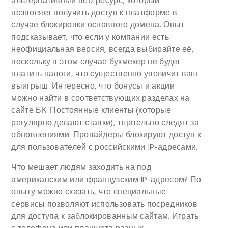
альтернативный веб-ресурс, который
позволяет получить доступ к платформе в
случае блокировки основного домена. Опыт
подсказывает, что если у компании есть
неофициальная версия, всегда выбирайте её,
поскольку в этом случае букмекер не будет
платить налоги, что существенно увеличит ваш
выигрыш. Интересно, что бонусы и акции
можно найти в соответствующих разделах на
сайте БК. Постоянные клиенты (которые
регулярно делают ставки), тщательно следят за
обновлениями. Провайдеры блокируют доступ к
для пользователей с российскими IP-адресами.
Что мешает людям заходить на под
американским или французским IP-адресом? По
опыту можно сказать, что специальные
сервисы позволяют использовать посредников
для доступа к заблокированным сайтам. Играть