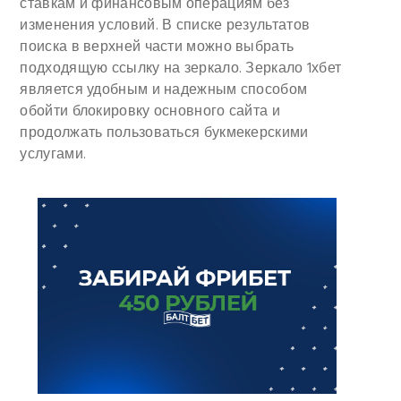
ставкам и финансовым операциям без
изменения условий. В списке результатов
поиска в верхней части можно выбрать
подходящую ссылку на зеркало. Зеркало 1хбет
является удобным и надежным способом
обойти блокировку основного сайта и
продолжать пользоваться букмекерскими
услугами.