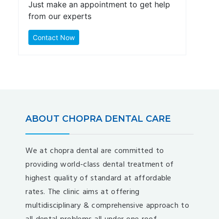
Just make an appointment to get help
from our experts
Contact Now
ABOUT CHOPRA DENTAL CARE
We at chopra dental are committed to
providing world-class dental treatment of
highest quality of standard at affordable
rates. The clinic aims at offering
multidisciplinary & comprehensive approach to