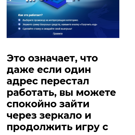
Это означает, что
даже если один
адрес перестал
работать, вы можете
спокойно зайти
через зеркало и
продолжить игру с