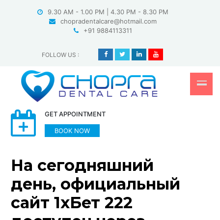
Skip
9.30 AM - 1.00 PM | 4.30 PM - 8.30 PM
to
chopradentalcare@hotmail.com
content
+91 9884113311
FOLLOW US
:
GET APPOINTMENT
BOOK NOW
На сегодняшний
день, официальный
сайт 1хБет 222