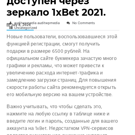
доступен через
зеркало 1xBet 2021.
auditwpmedia auditwpmedia
No Comments
July 8, 2026
Uncategorized
Новые пользователи, воспользовавшиеся этой
функцией регистрации, смогут получить
подарки в размере 6500 рублей. На
официальном сайте букмекера зачастую много
графики и рекламы, что может привести к
увеличению расхода интернет-трафика и
замедлению загрузки страниц.
Для повышения
скорости работы сайта рекомендуется открыть
его мобильную версию на вашем устройстве.
Важно учитывать, что чтобы сделать это,
нажмите на любую ссылку в таблице ниже и
введите логин и пароль, созданные для вашего
аккаунта на 1xBet. Недостатком VPN-сервисов