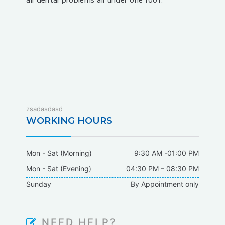
all dental problems all under one roof.
fixbet
zsadasdasd
dodobet
WORKING HOURS
dodobet
poliwin
Mon - Sat (Morning)
9:30 AM -01:00 PM
oldcasino
Mon - Sat (Evening)
04:30 PM – 08:30 PM
casipol
Sunday
By Appointment only
barbibet
kargabet
nesilbet
NEED HELP?