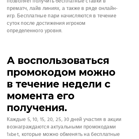
позволяет получить бесплатные ставки в
прематч, лайв линиях, а также в ряде онлайн-
игр. Бесплатные пари начисляются в течение
суток после достижения игроком
определенного уровня.
А воспользоваться
промокодом можно
в течение недели с
момента его
получения.
Каждые 5, 10, 15, 20, 25, 30 дней участия в акции
вознаграждаются актуальными промокодами
1xbet, которые можно обменять на бесплатные