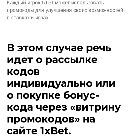
Каждый игрок 1xbet может использовать
промокоды для улучшения своих возможностей
в ставках и играх.
В этом случае речь
идет о рассылке
кодов
индивидуально или
о покупке бонус-
кода через «витрину
промокодов» на
сайте 1xBet.