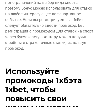
нет ограничений на выбор вида спорта,
поэтому бонус можно использовать для ставок
на любое интересующее вас спортивное
событие. Если вы регистрируетесь в 1xBet —
следует обязательно ввести промокод. bet
регистрация с промокодом Для ставок на спорт
через букмекерскую контору можно получить
фрибеты и страховочные ставки, используя
промокод.
Используйте
промокоды 1хбэта
1xbet, чтобы
повысить свои