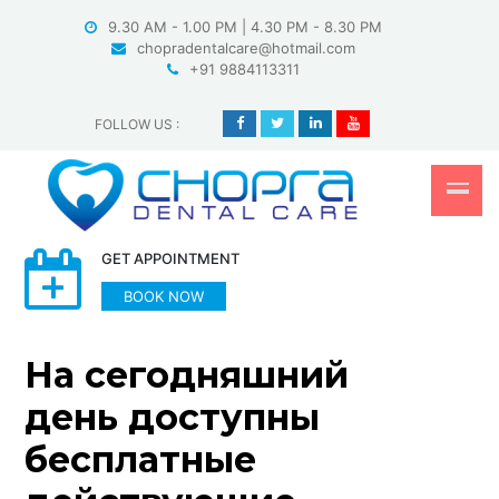
Skip
9.30 AM - 1.00 PM | 4.30 PM - 8.30 PM
to
chopradentalcare@hotmail.com
content
+91 9884113311
FOLLOW US
:
GET APPOINTMENT
BOOK NOW
На сегодняшний
день доступны
бесплатные