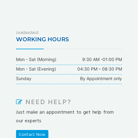
fixbet
zsadasdasd
dodobet
WORKING HOURS
dodobet
poliwin
Mon - Sat (Morning)
9:30 AM -01:00 PM
oldcasino
Mon - Sat (Evening)
04:30 PM – 08:30 PM
casipol
Sunday
By Appointment only
barbibet
kargabet
nesilbet
NEED HELP?
pradabet
Just make an appointment to get help from
ligobet
our experts
betebet
pumabet
Contact Now