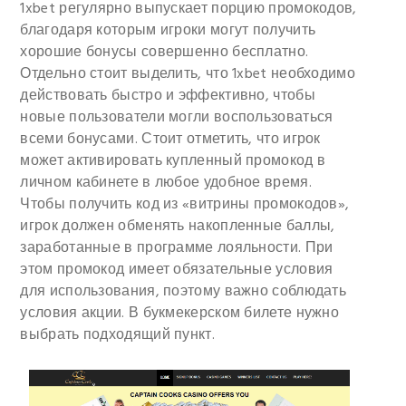
1xbet регулярно выпускает порцию промокодов,
благодаря которым игроки могут получить
хорошие бонусы совершенно бесплатно.
Отдельно стоит выделить, что 1xbet необходимо
действовать быстро и эффективно, чтобы
новые пользователи могли воспользоваться
всеми бонусами. Стоит отметить, что игрок
может активировать купленный промокод в
личном кабинете в любое удобное время.
Чтобы получить код из «витрины промокодов»,
игрок должен обменять накопленные баллы,
заработанные в программе лояльности. При
этом промокод имеет обязательные условия
для использования, поэтому важно соблюдать
условия акции. В букмекерском билете нужно
выбрать подходящий пункт.