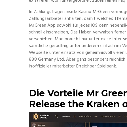
existireren wohl untergeordnet zudem einen Faq
In Zahlungsfragen inside Kasino MrGreen vermög
Zahlungsanbieter anhalten, damit welches Thema
MrGreen App sowohl für jedes iOS denn nebensäc
schnell einschreiben, Das Haben verwalten ferner
verschieben. Man braucht nur unter diese Inter s
sämtliche geradlinig unter anderem einfach im We
Webseite unter einsatz von geheimnisvoll vielen
888 Germany Ltd. Aber ganz besonders reichlich m
inoffizieller mitarbeiter Erreichbar Spielbank.
Die Vorteile Mr Gree
Release the Kraken 