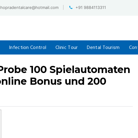
chopradentalcare@hotmail.com
+91 9884113311
Infection Control
Clinic Tour
Dental Tourism
Con
Probe 100 Spielautomaten
online Bonus und 200