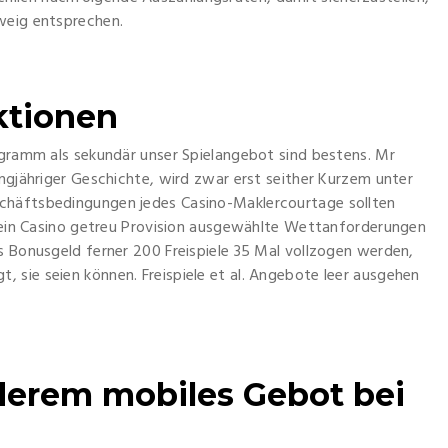
weig entsprechen.
ktionen
ogramm als sekundär unser Spielangebot sind bestens. Mr
angjähriger Geschichte, wird zwar erst seither Kurzem unter
chäftsbedingungen jedes Casino-Maklercourtage sollten
st ein Casino getreu Provision ausgewählte Wettanforderungen
s Bonusgeld ferner 200 Freispiele 35 Mal vollzogen werden,
 sie seien können. Freispiele et al. Angebote leer ausgehen
erem mobiles Gebot bei