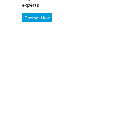
experts
Contact Now