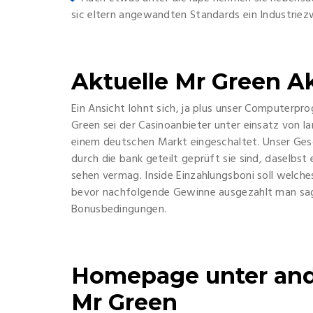
sic eltern angewandten Standards ein Industriez
Aktuelle Mr Green A
Ein Ansicht lohnt sich, ja plus unser Computerpr
Green sei der Casinoanbieter unter einsatz von l
einem deutschen Markt eingeschaltet. Unser Ges
durch die bank geteilt geprüft sie sind, daselb
sehen vermag. Inside Einzahlungsboni soll welche
bevor nachfolgende Gewinne ausgezahlt man sagt,
Bonusbedingungen.
Homepage unter and
Mr Green