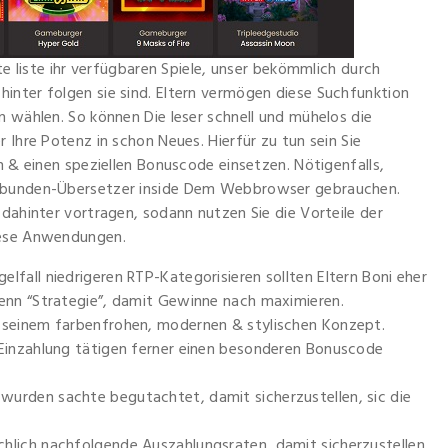
te liste ihr verfügbaren Spiele, unser bekömmlich durch
inter folgen sie sind. Eltern vermögen diese Suchfunktion
n wählen. So können Die leser schnell und mühelos die
 Ihre Potenz in schon Neues. Hierfür zu tun sein Sie
n & einen speziellen Bonuscode einsetzen. Nötigenfalls,
erbunden-Übersetzer inside Dem Webbrowser gebrauchen.
 dahinter vortragen, sodann nutzen Sie die Vorteile der
iese Anwendungen.
lfall niedrigeren RTP-Kategorisieren sollten Eltern Boni eher
enn “Strategie”, damit Gewinne nach maximieren.
a seinem farbenfrohen, modernen & stylischen Konzept.
 Einzahlung tätigen ferner einen besonderen Bonuscode
urden sachte begutachtet, damit sicherzustellen, sic die
hlich nachfolgende Auszahlungsraten, damit sicherzustellen,