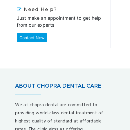
Need Help?
Just make an appointment to get help
from our experts
Contact Now
ABOUT CHOPRA DENTAL CARE
We at chopra dental are committed to
providing world-class dental treatment of
highest quality of standard at affordable
rates. The clinic aims at offering