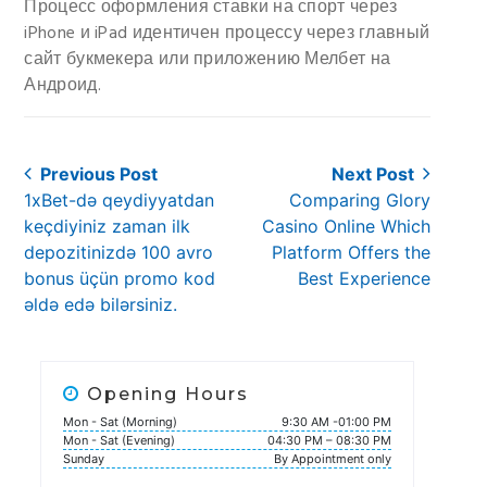
Процесс оформления ставки на спорт через
iPhone и iPad идентичен процессу через главный
сайт букмекера или приложению Мелбет на
Андроид.
Post
Previous Post
Next Post
Previous
Next
1xBet-də qeydiyyatdan
Comparing Glory
navigation
post:
post:
keçdiyiniz zaman ilk
Casino Online Which
depozitinizdə 100 avro
Platform Offers the
bonus üçün promo kod
Best Experience
əldə edə bilərsiniz.
Opening Hours
Mon - Sat (Morning)
9:30 AM -01:00 PM
Mon - Sat (Evening)
04:30 PM – 08:30 PM
Sunday
By Appointment only