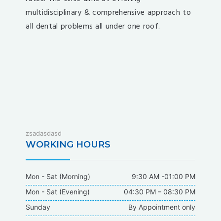
multidisciplinary & comprehensive approach to
all dental problems all under one roof.
fixbet
zsadasdasd
dodobet
WORKING HOURS
dodobet
poliwin
Mon - Sat (Morning)
9:30 AM -01:00 PM
oldcasino
Mon - Sat (Evening)
04:30 PM – 08:30 PM
casipol
Sunday
By Appointment only
barbibet