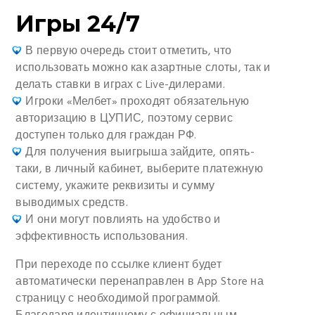
Игры 24/7
В первую очередь стоит отметить, что
использовать можно как азартные слоты, так и
делать ставки в играх с Live-дилерами.
Игроки «Мелбет» проходят обязательную
авторизацию в ЦУПИС, поэтому сервис
доступен только для граждан РФ.
Для получения выигрыша зайдите, опять-
таки, в личный кабинет, выберите платежную
систему, укажите реквизиты и сумму
выводимых средств.
И они могут повлиять на удобство и
эффективность использования.
При переходе по ссылке клиент будет
автоматически перенаправлен в App Store на
страницу с необходимой программой.