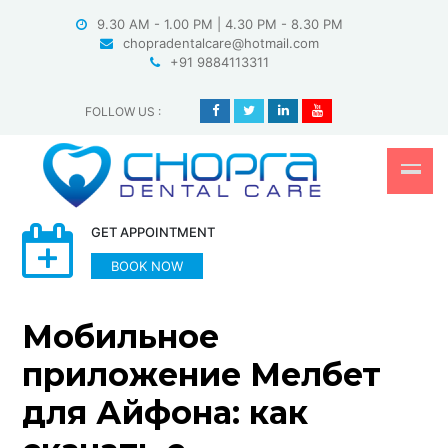
Skip
9.30 AM - 1.00 PM | 4.30 PM - 8.30 PM
to
chopradentalcare@hotmail.com
content
+91 9884113311
FOLLOW US
:
GET APPOINTMENT
BOOK NOW
Мобильное
приложение Мелбет
для Айфона: как