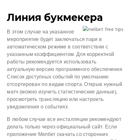
Линия букмекера
В этом случае на указанное
мероприятие будет заключаться пари в
автоматическом режиме в соответствии с
указанным коэффициентом. Для корректной
работы рекомендуется использовать
актуальную версию программного обеспечения.
Список доступных событий по умолчанию
отсортирован по видам спорта. Открыв нужный
матч (можно изучить статистические данные),
просмотреть трансляцию или настроить
уведомления о событиях.
В любом случае все инсталляции рекомендуют
делать только через официальный сайт. Если
приложение Мелбет скачать со сторонних