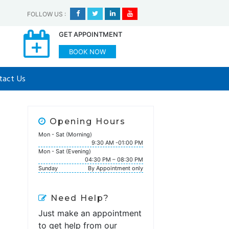
FOLLOW US
:
GET APPOINTMENT
BOOK NOW
tact Us
Opening Hours
Mon - Sat (Morning)
9:30 AM -01:00 PM
Mon - Sat (Evening)
04:30 PM – 08:30 PM
Sunday
By Appointment only
Need Help?
Just make an appointment
to get help from our