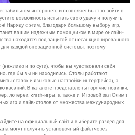
естабильном интерннете и позволяет быстро войти в
пустите возможность испытать свою удачу и получить
н! Наряду с этим, благодаря большому выбору игр,
 станет вашим надежным помощником в мире онлайн-
дства находятся под защитой от несанкционированного
я для каждой операционной системы, поэтому
 (вежливо и по сути), чтобы вы чувствовали себя
но, где бы вы ни находились. Столы работают
миты ставок и языковые настройки интерфейса), а
ко касаний. В каталоге представлены горячие новинки,
ер, лотереи, crash-игры, а также и. Игровой зал Олимп
ьных игр и лайв-столов от множества международных
зайдите на официальный сайт и выберите раздел для
тана могут получить установочный файл через