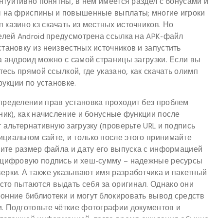
туитивно понятны, в нём имеется раздел с бонусами и
ы на фриспины и повышенные выплаты; многие игроки
казино кз скачать из местных источников. Но
елей Android предусмотрена ссылка на APK-файл
тановку из неизвестных источников и запустить
а андроид можно с самой страницы загрузки. Если вы
тесь прямой ссылкой, где указано, как скачать олимп
рукции по установке.
пределении прав установка проходит без проблем
ник), как начисление и бонусные функции после
 альтернативную загрузку (проверьте URL и подпись
циальном сайте, и только после этого принимайте
ните размер файла и дату его выпуска с информацией
е цифровую подпись и хеш-сумму – надежные ресурсы
ерки. А также указывают имя разработчика и пакетный
то пытаются выдать себя за оригинал. Однако они
онние библиотеки и могут блокировать вывод средств
. Подготовьте чёткие фотографии документов и