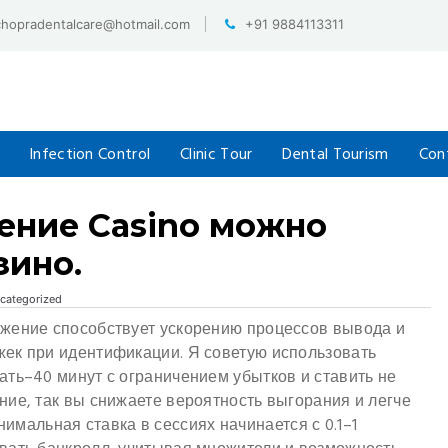
chopradentalcare@hotmail.com
+91 9884113311
Infection Control
Clinic Tour
Dental Tourism
Con
ение Casino можно
зино.
categorized
жение способствует ускорению процессов вывода и
ек при идентификации. Я советую использовать
ть–40 минут с ограничением убытков и ставить не
ие, так вы снижаете вероятность выгорания и легче
имальная ставка в сессиях начинается с 0.1–1